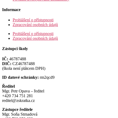
Informace
Prohlášení o přístupnosti
Zpracování osobních údajů
Prohlášení o přístupnosti
Zpracování osobních údajů
Zástupci školy
IČ:
46787488
DIČ:
CZ46787488
(škola není plátcem DPH)
ID datové schránky:
rm2qcd9
Ředitel
Mgr. Petr Opava – ředitel
+420 734 751 281
reditel@zskratka.cz
Zástupce ředitele
Mgr. Soňa Strnadová