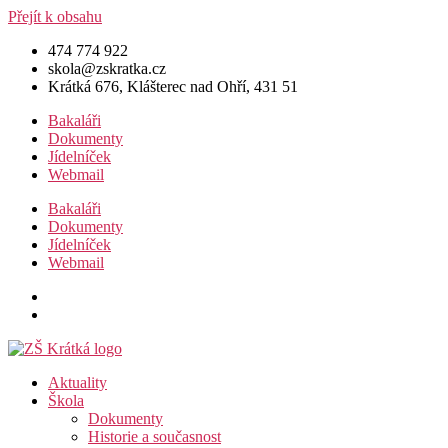
Přejít k obsahu
474 774 922
skola@zskratka.cz
Krátká 676, Klášterec nad Ohří, 431 51
Bakaláři
Dokumenty
Jídelníček
Webmail
Bakaláři
Dokumenty
Jídelníček
Webmail
Aktuality
Škola
Dokumenty
Historie a současnost