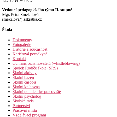
+420 739 252 682
Vedoucí pedagogického týmu II. stupně
Mgr. Petra Smékalová
smekalova@zskratka.cz
Škola
Dokumenty
Fotogalerie
Historie a současnost
Kariérová poradkyně
Kontakt
Ochrana oznamovatelů (whistleblowing)
Spolek Rodiče škole (SRŠ)
Školní aktivity
Školní bazén
Školní časopis
Školní knihovna
Školní poradenské pracoviště
Školní psycholog
Školská rada
Partnerství
Pracovní místa
Vzdělávací program