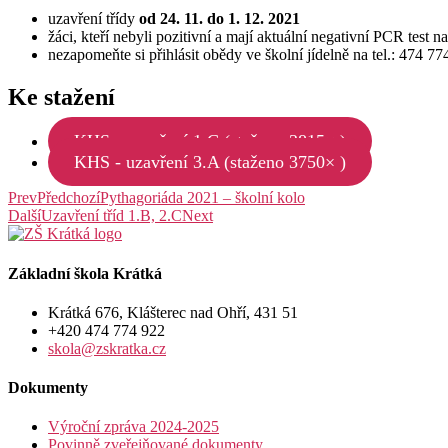
uzavření třídy
od 24. 11. do 1. 12. 2021
žáci, kteří nebyli pozitivní a mají aktuální negativní PCR test 
nezapomeňte si přihlásit obědy ve školní jídelně na tel.: 474 
Ke stažení
KHS - uzavření 1.C (staženo 3815× )
KHS - uzavření 3.A (staženo 3750× )
Prev
Předchozí
Pythagoriáda 2021 – školní kolo
Další
Uzavření tříd 1.B, 2.C
Next
Základní škola Krátká
Krátká 676, Klášterec nad Ohří, 431 51
+420 474 774 922
skola@zskratka.cz
Dokumenty
Výroční zpráva 2024-2025
Povinně zveřejňované dokumenty