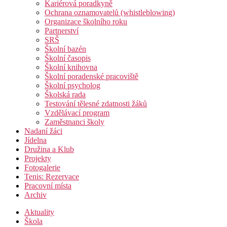
Kariérová poradkyně
Ochrana oznamovatelů (whistleblowing)
Organizace školního roku
Partnerství
SRŠ
Školní bazén
Školní časopis
Školní knihovna
Školní poradenské pracoviště
Školní psycholog
Školská rada
Testování tělesné zdatnosti žáků
Vzdělávací program
Zaměstnanci školy
Nadaní žáci
Jídelna
Družina a Klub
Projekty
Fotogalerie
Tenis: Rezervace
Pracovní místa
Archiv
Aktuality
Škola