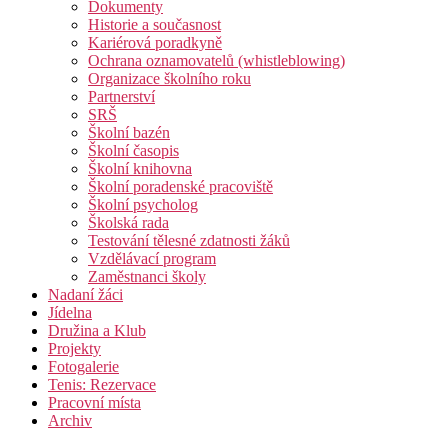
Dokumenty
Historie a současnost
Kariérová poradkyně
Ochrana oznamovatelů (whistleblowing)
Organizace školního roku
Partnerství
SRŠ
Školní bazén
Školní časopis
Školní knihovna
Školní poradenské pracoviště
Školní psycholog
Školská rada
Testování tělesné zdatnosti žáků
Vzdělávací program
Zaměstnanci školy
Nadaní žáci
Jídelna
Družina a Klub
Projekty
Fotogalerie
Tenis: Rezervace
Pracovní místa
Archiv