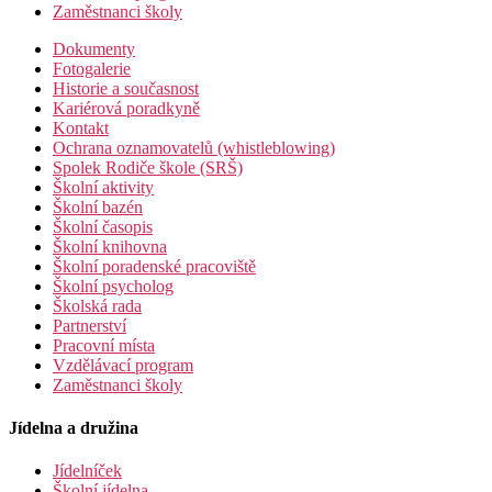
Zaměstnanci školy
Dokumenty
Fotogalerie
Historie a současnost
Kariérová poradkyně
Kontakt
Ochrana oznamovatelů (whistleblowing)
Spolek Rodiče škole (SRŠ)
Školní aktivity
Školní bazén
Školní časopis
Školní knihovna
Školní poradenské pracoviště
Školní psycholog
Školská rada
Partnerství
Pracovní místa
Vzdělávací program
Zaměstnanci školy
Jídelna a družina
Jídelníček
Školní jídelna