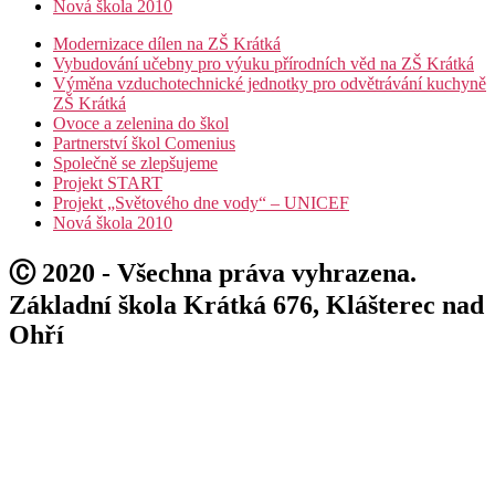
Nová škola 2010
Modernizace dílen na ZŠ Krátká
Vybudování učebny pro výuku přírodních věd na ZŠ Krátká
Výměna vzduchotechnické jednotky pro odvětrávání kuchyně
ZŠ Krátká
Ovoce a zelenina do škol
Partnerství škol Comenius
Společně se zlepšujeme
Projekt START
Projekt „Světového dne vody“ – UNICEF
Nová škola 2010
Ⓒ 2020 - Všechna práva vyhrazena.
Základní škola Krátká 676, Klášterec nad
Ohří