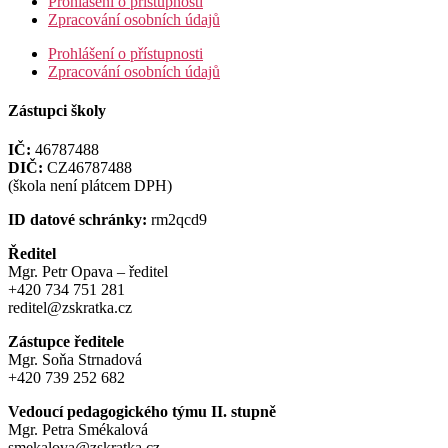
Prohlášení o přístupnosti
Zpracování osobních údajů
Prohlášení o přístupnosti
Zpracování osobních údajů
Zástupci školy
IČ:
46787488
DIČ:
CZ46787488
(škola není plátcem DPH)
ID datové schránky:
rm2qcd9
Ředitel
Mgr. Petr Opava – ředitel
+420 734 751 281
reditel@zskratka.cz
Zástupce ředitele
Mgr. Soňa Strnadová
+420 739 252 682
Vedoucí pedagogického týmu II. stupně
Mgr. Petra Smékalová
smekalova@zskratka.cz