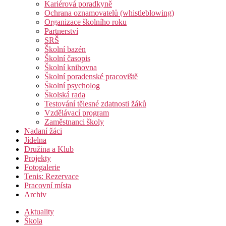
Kariérová poradkyně
Ochrana oznamovatelů (whistleblowing)
Organizace školního roku
Partnerství
SRŠ
Školní bazén
Školní časopis
Školní knihovna
Školní poradenské pracoviště
Školní psycholog
Školská rada
Testování tělesné zdatnosti žáků
Vzdělávací program
Zaměstnanci školy
Nadaní žáci
Jídelna
Družina a Klub
Projekty
Fotogalerie
Tenis: Rezervace
Pracovní místa
Archiv
Aktuality
Škola