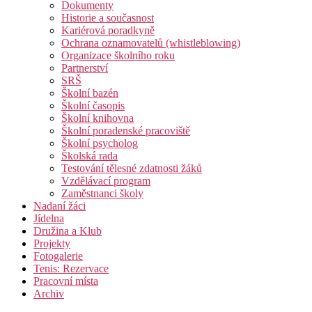
Dokumenty
Historie a současnost
Kariérová poradkyně
Ochrana oznamovatelů (whistleblowing)
Organizace školního roku
Partnerství
SRŠ
Školní bazén
Školní časopis
Školní knihovna
Školní poradenské pracoviště
Školní psycholog
Školská rada
Testování tělesné zdatnosti žáků
Vzdělávací program
Zaměstnanci školy
Nadaní žáci
Jídelna
Družina a Klub
Projekty
Fotogalerie
Tenis: Rezervace
Pracovní místa
Archiv