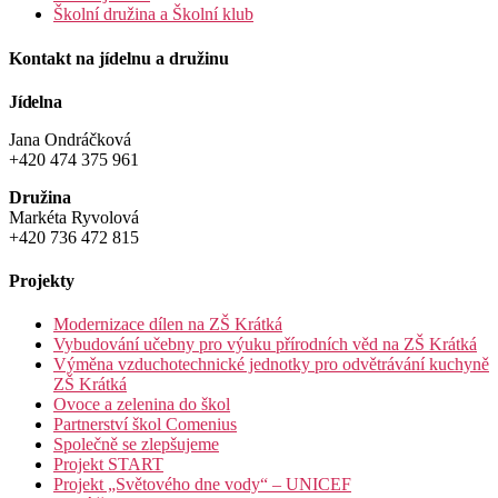
Školní družina a Školní klub
Kontakt na jídelnu a družinu
Jídelna
Jana Ondráčková
+420 474 375 961
Družina
Markéta Ryvolová
+420 736 472 815
Projekty
Modernizace dílen na ZŠ Krátká
Vybudování učebny pro výuku přírodních věd na ZŠ Krátká
Výměna vzduchotechnické jednotky pro odvětrávání kuchyně
ZŠ Krátká
Ovoce a zelenina do škol
Partnerství škol Comenius
Společně se zlepšujeme
Projekt START
Projekt „Světového dne vody“ – UNICEF