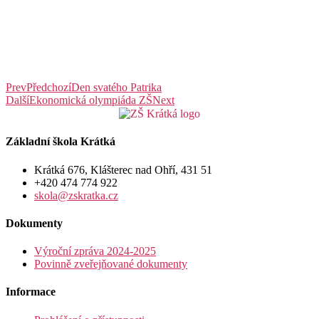
Prev
Předchozí
Den svatého Patrika
Další
Ekonomická olympiáda ZŠ
Next
Základní škola Krátká
Krátká 676, Klášterec nad Ohří, 431 51
+420 474 774 922
skola@zskratka.cz
Dokumenty
Výroční zpráva 2024-2025
Povinně zveřejňované dokumenty
Informace