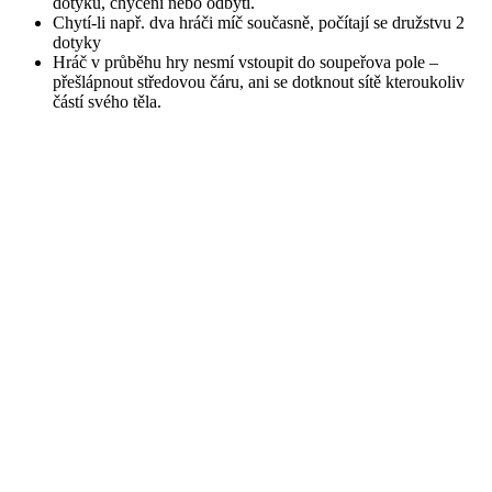
dotyků, chycení nebo odbytí.
Chytí-li např. dva hráči míč současně, počítají se družstvu 2
dotyky
Hráč v průběhu hry nesmí vstoupit do soupeřova pole –
přešlápnout středovou čáru, ani se dotknout sítě kteroukoliv
částí svého těla.