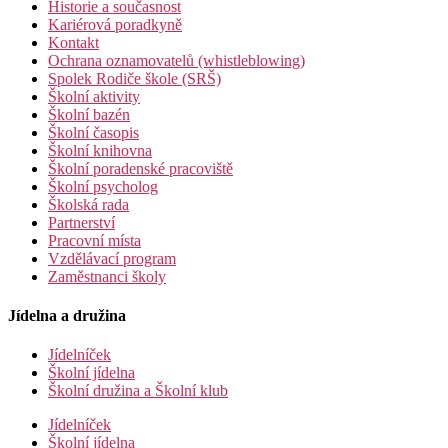
Historie a současnost
Kariérová poradkyně
Kontakt
Ochrana oznamovatelů (whistleblowing)
Spolek Rodiče škole (SRŠ)
Školní aktivity
Školní bazén
Školní časopis
Školní knihovna
Školní poradenské pracoviště
Školní psycholog
Školská rada
Partnerství
Pracovní místa
Vzdělávací program
Zaměstnanci školy
Jídelna a družina
Jídelníček
Školní jídelna
Školní družina a Školní klub
Jídelníček
Školní jídelna