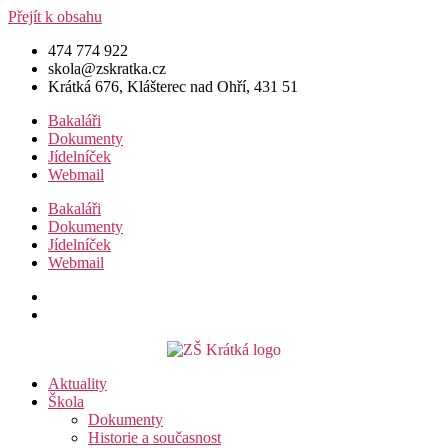
Přejít k obsahu
474 774 922
skola@zskratka.cz
Krátká 676, Klášterec nad Ohří, 431 51
Bakaláři
Dokumenty
Jídelníček
Webmail
Bakaláři
Dokumenty
Jídelníček
Webmail
Aktuality
Škola
Dokumenty
Historie a současnost