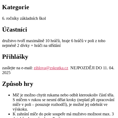
Kategorie
6. ročníky základních škol
Účastníci
družstvo tvoří maximálně 10 hráčů, hraje 6 hráčů v poli z toho
nejméně 2 dívky + hráči na střídání
Přihlášky
zasílejte na e-mail:
zihlova@zskratka.cz
NEJPOZDĚJI DO 11. 04.
2025
Způsob hry
Míč je možno chytit rukama nebo odbít kteroukoliv částí těla.
S míčem v rukou se nesmí dělat kroky (neplatí při zpracování
míče v poli – posuzuje rozhodčí), je možné jej odehrát ve
výskoku.
K zahrání míče do pole soupeře má mužstvo možnost max. 3