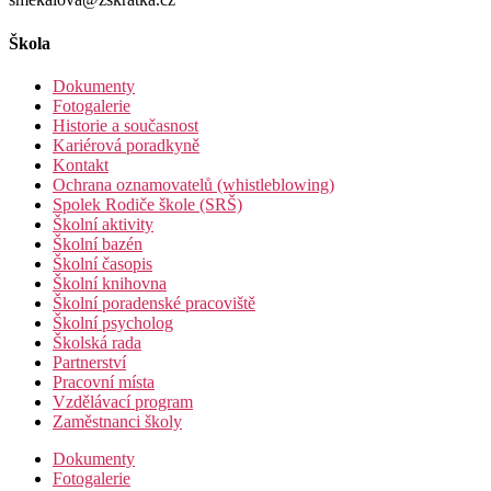
Škola
Dokumenty
Fotogalerie
Historie a současnost
Kariérová poradkyně
Kontakt
Ochrana oznamovatelů (whistleblowing)
Spolek Rodiče škole (SRŠ)
Školní aktivity
Školní bazén
Školní časopis
Školní knihovna
Školní poradenské pracoviště
Školní psycholog
Školská rada
Partnerství
Pracovní místa
Vzdělávací program
Zaměstnanci školy
Dokumenty
Fotogalerie