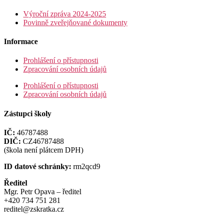
Výroční zpráva 2024-2025
Povinně zveřejňované dokumenty
Informace
Prohlášení o přístupnosti
Zpracování osobních údajů
Prohlášení o přístupnosti
Zpracování osobních údajů
Zástupci školy
IČ:
46787488
DIČ:
CZ46787488
(škola není plátcem DPH)
ID datové schránky:
rm2qcd9
Ředitel
Mgr. Petr Opava – ředitel
+420 734 751 281
reditel@zskratka.cz