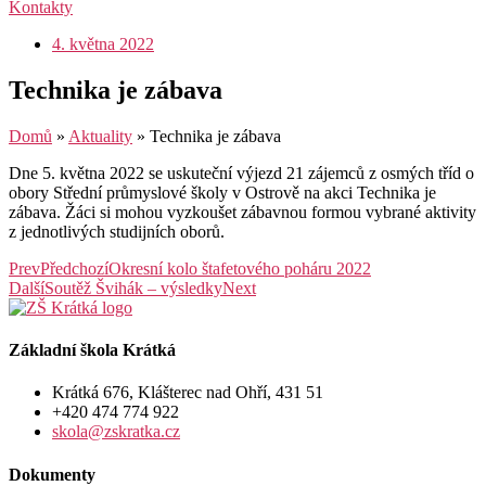
Kontakty
4. května 2022
Technika je zábava
Domů
»
Aktuality
»
Technika je zábava
Dne 5. května 2022 se uskuteční výjezd 21 zájemců z osmých tříd o
obory Střední průmyslové školy v Ostrově na akci Technika je
zábava. Žáci si mohou vyzkoušet zábavnou formou vybrané aktivity
z jednotlivých studijních oborů.
Prev
Předchozí
Okresní kolo štafetového poháru 2022
Další
Soutěž Švihák – výsledky
Next
Základní škola Krátká
Krátká 676, Klášterec nad Ohří, 431 51
+420 474 774 922
skola@zskratka.cz
Dokumenty