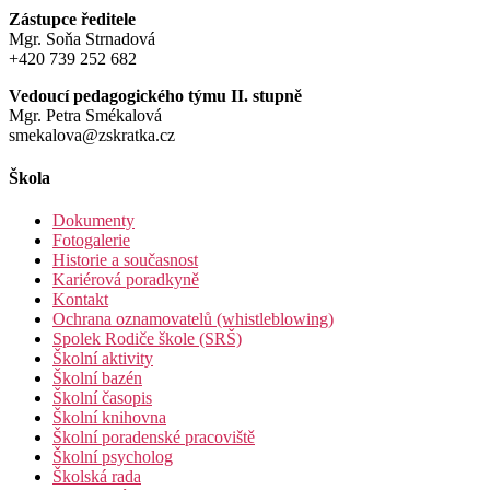
Zástupce ředitele
Mgr. Soňa Strnadová
+420 739 252 682
Vedoucí pedagogického týmu II. stupně
Mgr. Petra Smékalová
smekalova@zskratka.cz
Škola
Dokumenty
Fotogalerie
Historie a současnost
Kariérová poradkyně
Kontakt
Ochrana oznamovatelů (whistleblowing)
Spolek Rodiče škole (SRŠ)
Školní aktivity
Školní bazén
Školní časopis
Školní knihovna
Školní poradenské pracoviště
Školní psycholog
Školská rada