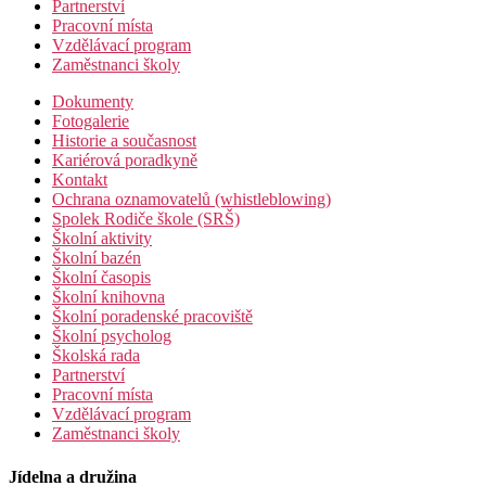
Partnerství
Pracovní místa
Vzdělávací program
Zaměstnanci školy
Dokumenty
Fotogalerie
Historie a současnost
Kariérová poradkyně
Kontakt
Ochrana oznamovatelů (whistleblowing)
Spolek Rodiče škole (SRŠ)
Školní aktivity
Školní bazén
Školní časopis
Školní knihovna
Školní poradenské pracoviště
Školní psycholog
Školská rada
Partnerství
Pracovní místa
Vzdělávací program
Zaměstnanci školy
Jídelna a družina