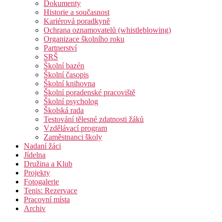
Dokumenty
Historie a současnost
Kariérová poradkyně
Ochrana oznamovatelů (whistleblowing)
Organizace školního roku
Partnerství
SRŠ
Školní bazén
Školní časopis
Školní knihovna
Školní poradenské pracoviště
Školní psycholog
Školská rada
Testování tělesné zdatnosti žáků
Vzdělávací program
Zaměstnanci školy
Nadaní žáci
Jídelna
Družina a Klub
Projekty
Fotogalerie
Tenis: Rezervace
Pracovní místa
Archiv