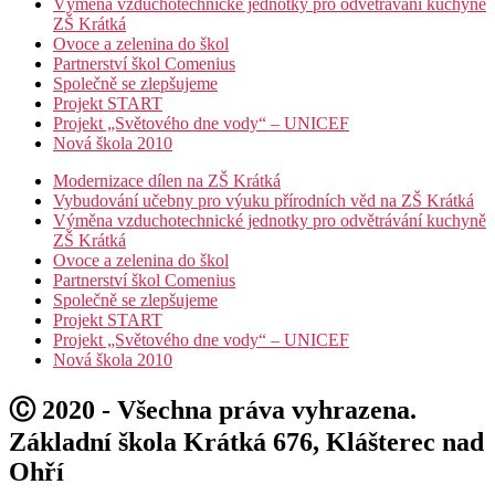
Výměna vzduchotechnické jednotky pro odvětrávání kuchyně
ZŠ Krátká
Ovoce a zelenina do škol
Partnerství škol Comenius
Společně se zlepšujeme
Projekt START
Projekt „Světového dne vody“ – UNICEF
Nová škola 2010
Modernizace dílen na ZŠ Krátká
Vybudování učebny pro výuku přírodních věd na ZŠ Krátká
Výměna vzduchotechnické jednotky pro odvětrávání kuchyně
ZŠ Krátká
Ovoce a zelenina do škol
Partnerství škol Comenius
Společně se zlepšujeme
Projekt START
Projekt „Světového dne vody“ – UNICEF
Nová škola 2010
Ⓒ 2020 - Všechna práva vyhrazena.
Základní škola Krátká 676, Klášterec nad
Ohří