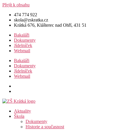
Přejít k obsahu
474 774 922
skola@zskratka.cz
Krátká 676, Klášterec nad Ohří, 431 51
Bakaláři
Dokumenty
Jídelníček
Webmail
Bakaláři
Dokumenty
Jídelníček
Webmail
Aktuality
Škola
Dokumenty
Historie a současnost