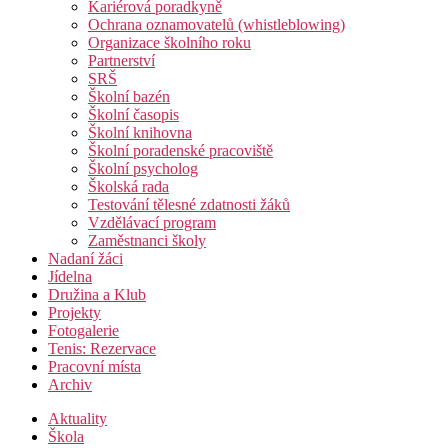
Kariérová poradkyně
Ochrana oznamovatelů (whistleblowing)
Organizace školního roku
Partnerství
SRŠ
Školní bazén
Školní časopis
Školní knihovna
Školní poradenské pracoviště
Školní psycholog
Školská rada
Testování tělesné zdatnosti žáků
Vzdělávací program
Zaměstnanci školy
Nadaní žáci
Jídelna
Družina a Klub
Projekty
Fotogalerie
Tenis: Rezervace
Pracovní místa
Archiv
Aktuality
Škola