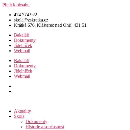
Přejít k obsahu
474 774 922
skola@zskratka.cz
Krátká 676, Klášterec nad Ohří, 431 51
Bakaláři
Dokumenty
Jídelníček
Webmail
Bakaláři
Dokumenty
Jídelníček
Webmail
Aktuality
Škola
Dokumenty
Historie a současnost