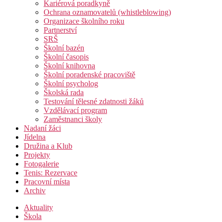
Kariérová poradkyně
Ochrana oznamovatelů (whistleblowing)
Organizace školního roku
Partnerství
SRŠ
Školní bazén
Školní časopis
Školní knihovna
Školní poradenské pracoviště
Školní psycholog
Školská rada
Testování tělesné zdatnosti žáků
Vzdělávací program
Zaměstnanci školy
Nadaní žáci
Jídelna
Družina a Klub
Projekty
Fotogalerie
Tenis: Rezervace
Pracovní místa
Archiv
Aktuality
Škola