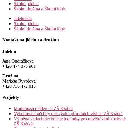
Školní jídelna
Školní družina a Školní klub
Jídelníček
Školní jídelna
Školní družina a Školní klub
Kontakt na jídelnu a družinu
Jídelna
Jana Ondráčková
+420 474 375 961
Družina
Markéta Ryvolová
+420 736 472 815
Projekty
Modernizace dílen na ZŠ Krátká
Vybudování učebny pro výuku přírodních věd na ZŠ Krátká
Výměna vzduchotechnické jednotky pro odvětrávání kuchyně
ZŠ Krátká