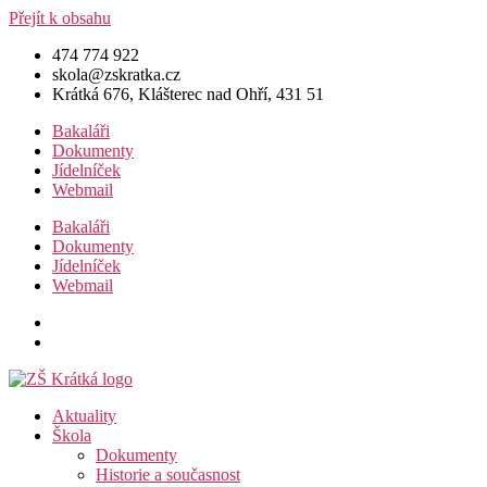
Přejít k obsahu
474 774 922
skola@zskratka.cz
Krátká 676, Klášterec nad Ohří, 431 51
Bakaláři
Dokumenty
Jídelníček
Webmail
Bakaláři
Dokumenty
Jídelníček
Webmail
Aktuality
Škola
Dokumenty
Historie a současnost