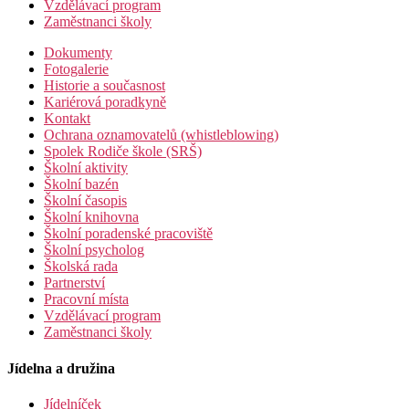
Vzdělávací program
Zaměstnanci školy
Dokumenty
Fotogalerie
Historie a současnost
Kariérová poradkyně
Kontakt
Ochrana oznamovatelů (whistleblowing)
Spolek Rodiče škole (SRŠ)
Školní aktivity
Školní bazén
Školní časopis
Školní knihovna
Školní poradenské pracoviště
Školní psycholog
Školská rada
Partnerství
Pracovní místa
Vzdělávací program
Zaměstnanci školy
Jídelna a družina
Jídelníček