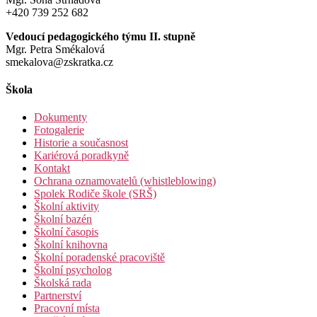
+420 739 252 682
Vedoucí pedagogického týmu II. stupně
Mgr. Petra Smékalová
smekalova@zskratka.cz
Škola
Dokumenty
Fotogalerie
Historie a současnost
Kariérová poradkyně
Kontakt
Ochrana oznamovatelů (whistleblowing)
Spolek Rodiče škole (SRŠ)
Školní aktivity
Školní bazén
Školní časopis
Školní knihovna
Školní poradenské pracoviště
Školní psycholog
Školská rada
Partnerství
Pracovní místa