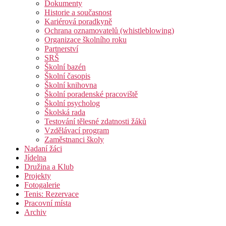
Dokumenty
Historie a současnost
Kariérová poradkyně
Ochrana oznamovatelů (whistleblowing)
Organizace školního roku
Partnerství
SRŠ
Školní bazén
Školní časopis
Školní knihovna
Školní poradenské pracoviště
Školní psycholog
Školská rada
Testování tělesné zdatnosti žáků
Vzdělávací program
Zaměstnanci školy
Nadaní žáci
Jídelna
Družina a Klub
Projekty
Fotogalerie
Tenis: Rezervace
Pracovní místa
Archiv