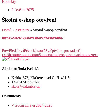
Kontakty
2. května 2025
Školní e-shop otevřen!
Domů
»
Aktuality
»
Školní e-shop otevřen!
https://www.kraloveskoly.cz/zskratka/
Prev
Předchozí
Pěvecká soutěž „Zpíváme pro radost“
Další
Exkurze do Podkrušnohorského zooparku Chomutov
Next
Základní škola Krátká
Krátká 676, Klášterec nad Ohří, 431 51
+420 474 774 922
skola@zskratka.cz
Dokumenty
Výroční zpráva 2024-2025