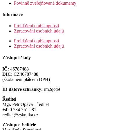
Povinně zveřejňované dokumenty
Informace
Prohlášení o přístupnosti
Zpracování osobních údajů
Prohlášení o přístupnosti
Zpracování osobních údajů
Zástupci školy
IČ:
46787488
DIČ:
CZ46787488
(škola není plátcem DPH)
ID datové schránky:
rm2qcd9
Ředitel
Mgr. Petr Opava – ředitel
+420 734 751 281
reditel@zskratka.cz
Zástupce ředitele
Mgr. Soňa Strnadová