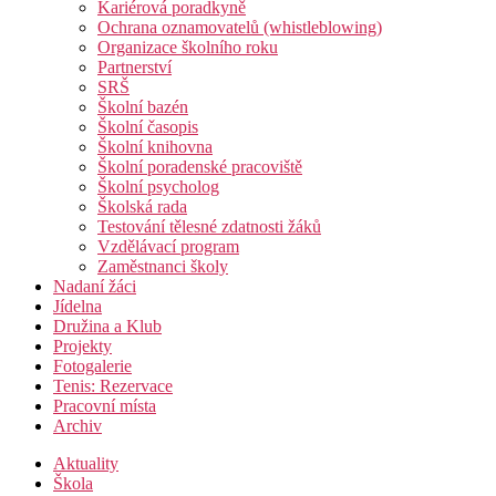
Kariérová poradkyně
Ochrana oznamovatelů (whistleblowing)
Organizace školního roku
Partnerství
SRŠ
Školní bazén
Školní časopis
Školní knihovna
Školní poradenské pracoviště
Školní psycholog
Školská rada
Testování tělesné zdatnosti žáků
Vzdělávací program
Zaměstnanci školy
Nadaní žáci
Jídelna
Družina a Klub
Projekty
Fotogalerie
Tenis: Rezervace
Pracovní místa
Archiv
Aktuality
Škola