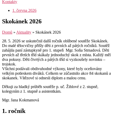
Kontakty
1. června 2026
Skokánek 2026
Domů
»
Aktuality
»
Skokánek 2026
28. 5. 2026 se uskutečnil další ročník oblíbené soutěže Skokánek.
Do malé tělocvičny přišly děti z prvních až pátých ročníků. Soutěž
zahájila paní zástupkyně pro 1. stupeň Mgr. Soňa Strnadová. Děti
prvních až třetích tříd skákaly jednoduchý skok z místa. Každý měl
dva pokusy. Děti čtvrtých a pátých tříd si vyzkoušely novinku –
trojskok.
Všichni podávali obdivuhodné výkony, které byly oceňovány
velkým potleskem diváků. Celkem se zúčastnilo akce 84 skokanů a
skokanek. Vítězové si odnesli diplom a malou cenu.
Děkuji za hladký průběh soutěže p. uč. Žihlové z 2. stupně,
kolegyním z 1. stupně a asistentkám.
Mgr. Jana Kokmanová
1. ročník