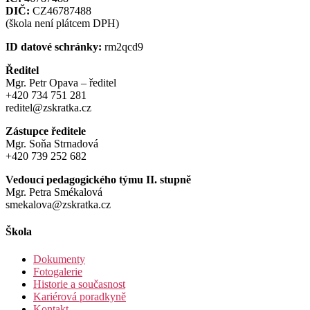
DIČ:
CZ46787488
(škola není plátcem DPH)
ID datové schránky:
rm2qcd9
Ředitel
Mgr. Petr Opava – ředitel
+420 734 751 281
reditel@zskratka.cz
Zástupce ředitele
Mgr. Soňa Strnadová
+420 739 252 682
Vedoucí pedagogického týmu II. stupně
Mgr. Petra Smékalová
smekalova@zskratka.cz
Škola
Dokumenty
Fotogalerie
Historie a současnost
Kariérová poradkyně
Kontakt