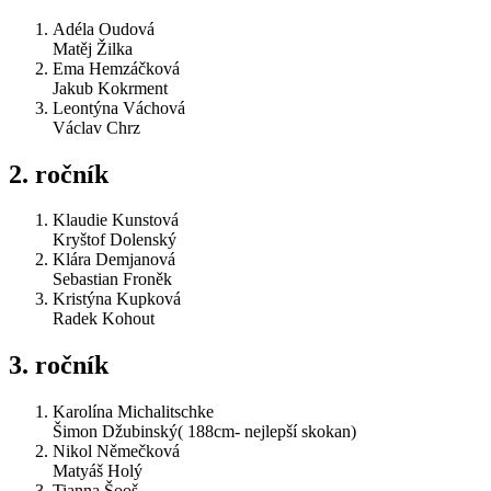
Adéla Oudová
Matěj Žilka
Ema Hemzáčková
Jakub Kokrment
Leontýna Váchová
Václav Chrz
2. ročník
Klaudie Kunstová
Kryštof Dolenský
Klára Demjanová
Sebastian Froněk
Kristýna Kupková
Radek Kohout
3. ročník
Karolína Michalitschke
Šimon Džubinský( 188cm- nejlepší skokan)
Nikol Němečková
Matyáš Holý
Tianna Šooš