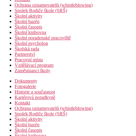
Ochrana oznamovatelů (whistleblowing)
Spolek Rodiče škole (SRŠ)
Školní aktivity
Školní bazén
Školní časopis
Školní knihovna
Školní poradenské pracoviště
Školní psycholog
Školská rada
Partnerství
Pracovní místa
Vzdělávací program
Zaměstnanci školy
Dokumenty
Fotogalerie
Historie a současnost
Kariérová poradkyně
Kontakt
Ochrana oznamovatelů (whistleblowing)
Spolek Rodiče škole (SRŠ)
Školní aktivity
Školní bazén
Školní časopis
Školní knihovna