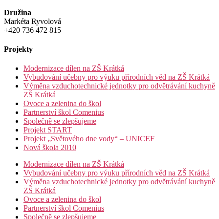
Družina
Markéta Ryvolová
+420 736 472 815
Projekty
Modernizace dílen na ZŠ Krátká
Vybudování učebny pro výuku přírodních věd na ZŠ Krátká
Výměna vzduchotechnické jednotky pro odvětrávání kuchyně
ZŠ Krátká
Ovoce a zelenina do škol
Partnerství škol Comenius
Společně se zlepšujeme
Projekt START
Projekt „Světového dne vody“ – UNICEF
Nová škola 2010
Modernizace dílen na ZŠ Krátká
Vybudování učebny pro výuku přírodních věd na ZŠ Krátká
Výměna vzduchotechnické jednotky pro odvětrávání kuchyně
ZŠ Krátká
Ovoce a zelenina do škol
Partnerství škol Comenius
Společně se zlepšujeme