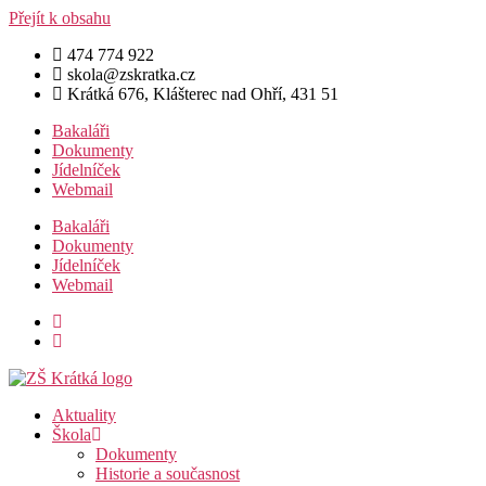
Přejít k obsahu
474 774 922
skola@zskratka.cz
Krátká 676, Klášterec nad Ohří, 431 51
Bakaláři
Dokumenty
Jídelníček
Webmail
Bakaláři
Dokumenty
Jídelníček
Webmail
Aktuality
Škola
Dokumenty
Historie a současnost