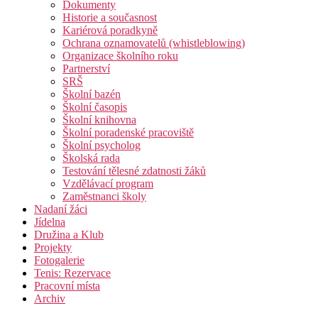
Dokumenty
Historie a současnost
Kariérová poradkyně
Ochrana oznamovatelů (whistleblowing)
Organizace školního roku
Partnerství
SRŠ
Školní bazén
Školní časopis
Školní knihovna
Školní poradenské pracoviště
Školní psycholog
Školská rada
Testování tělesné zdatnosti žáků
Vzdělávací program
Zaměstnanci školy
Nadaní žáci
Jídelna
Družina a Klub
Projekty
Fotogalerie
Tenis: Rezervace
Pracovní místa
Archiv