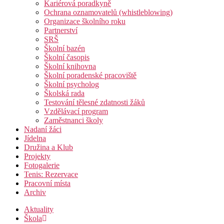
Kariérová poradkyně
Ochrana oznamovatelů (whistleblowing)
Organizace školního roku
Partnerství
SRŠ
Školní bazén
Školní časopis
Školní knihovna
Školní poradenské pracoviště
Školní psycholog
Školská rada
Testování tělesné zdatnosti žáků
Vzdělávací program
Zaměstnanci školy
Nadaní žáci
Jídelna
Družina a Klub
Projekty
Fotogalerie
Tenis: Rezervace
Pracovní místa
Archiv
Aktuality
Škola