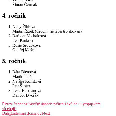
Šimon Čermák
4. ročník
Nelly Žihlová
Martin Řízek (626cm- nejlepší trojskokan)
Barbora Michalcová
Petr Paukner
Rosie Šroubková
Ondřej Mašek
5. ročník
Bára Biemová
Martin Palát
Natálie Kunstová
Petr Šuster
Petra Hasmanová
Dalibor Dvořák
Prev
Předchozí
Skvělý úspěch našich žáků na Olympijském
víceboji!
Další
Listening domino
Next