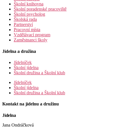
Školní knihovna
Školní poradenské pracoviště
Školní psycholog
Školská rada
Partnerství
Pracovní místa
Vzdělávací program
Zaměstnanci školy
Jídelna a družina
Jídelníček
Školní jídelna
Školní družina a Školní klub
Jídelníček
Školní jídelna
Školní družina a Školní klub
Kontakt na jídelnu a družinu
Jídelna
Jana Ondráčková