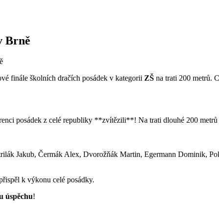
v Brně
ě
vé finále školních dračích posádek v kategorii
ZŠ
na trati 200 metrů. 
enci posádek z celé republiky **zvítězili**! Na trati dlouhé 200 metrů u
etrilák Jakub, Čermák Alex, Dvorožňák Martin, Egermann Dominik, Po
 přispěl k výkonu celé posádky.
u úspěchu
!