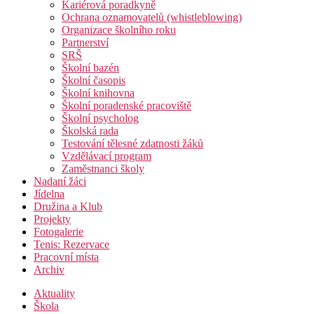
Kariérová poradkyně
Ochrana oznamovatelů (whistleblowing)
Organizace školního roku
Partnerství
SRŠ
Školní bazén
Školní časopis
Školní knihovna
Školní poradenské pracoviště
Školní psycholog
Školská rada
Testování tělesné zdatnosti žáků
Vzdělávací program
Zaměstnanci školy
Nadaní žáci
Jídelna
Družina a Klub
Projekty
Fotogalerie
Tenis: Rezervace
Pracovní místa
Archiv
Aktuality
Škola