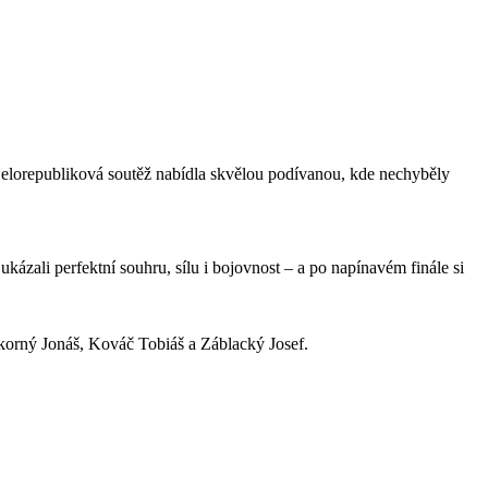
Celorepubliková soutěž nabídla skvělou podívanou, kde nechyběly
kázali perfektní souhru, sílu i bojovnost – a po napínavém finále si
korný Jonáš, Kováč Tobiáš a Záblacký Josef.