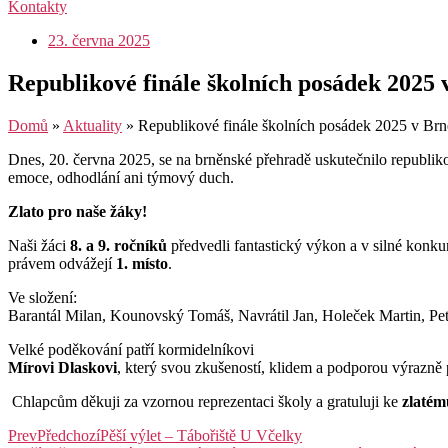
Kontakty
23. června 2025
Republikové finále školních posádek 2025 
Domů
»
Aktuality
»
Republikové finále školních posádek 2025 v Brn
Dnes, 20. června 2025, se na brněnské přehradě uskutečnilo republiko
emoce, odhodlání ani týmový duch.
Zlato pro naše žáky!
Naši žáci
8. a 9. ročníků
předvedli fantastický výkon a v silné konkur
právem odvážejí
1. místo
.
Ve složení:
Barantál Milan, Kounovský Tomáš, Navrátil Jan, Holeček Martin, P
Velké poděkování patří kormidelníkovi
Mírovi Dlaskovi
, který svou zkušeností, klidem a podporou výrazně
Chlapcům děkuji za vzornou reprezentaci školy a gratuluji ke
zlatém
Prev
Předchozí
Pěší výlet – Tábořiště U Včelky