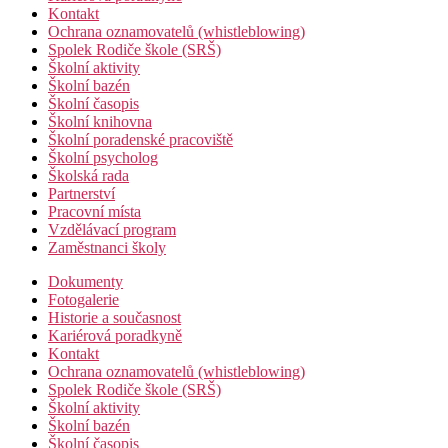
Kontakt
Ochrana oznamovatelů (whistleblowing)
Spolek Rodiče škole (SRŠ)
Školní aktivity
Školní bazén
Školní časopis
Školní knihovna
Školní poradenské pracoviště
Školní psycholog
Školská rada
Partnerství
Pracovní místa
Vzdělávací program
Zaměstnanci školy
Dokumenty
Fotogalerie
Historie a současnost
Kariérová poradkyně
Kontakt
Ochrana oznamovatelů (whistleblowing)
Spolek Rodiče škole (SRŠ)
Školní aktivity
Školní bazén
Školní časopis