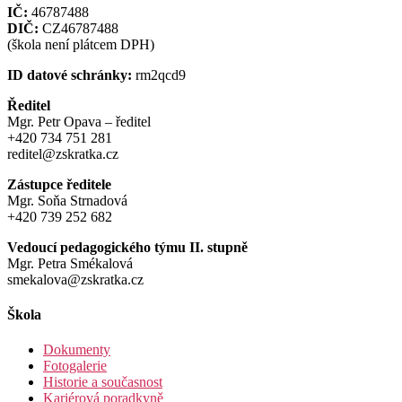
IČ:
46787488
DIČ:
CZ46787488
(škola není plátcem DPH)
ID datové schránky:
rm2qcd9
Ředitel
Mgr. Petr Opava – ředitel
+420 734 751 281
reditel@zskratka.cz
Zástupce ředitele
Mgr. Soňa Strnadová
+420 739 252 682
Vedoucí pedagogického týmu II. stupně
Mgr. Petra Smékalová
smekalova@zskratka.cz
Škola
Dokumenty
Fotogalerie
Historie a současnost
Kariérová poradkyně