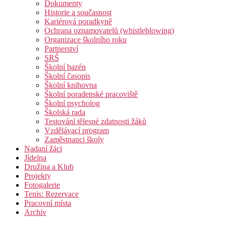
Dokumenty
Historie a současnost
Kariérová poradkyně
Ochrana oznamovatelů (whistleblowing)
Organizace školního roku
Partnerství
SRŠ
Školní bazén
Školní časopis
Školní knihovna
Školní poradenské pracoviště
Školní psycholog
Školská rada
Testování tělesné zdatnosti žáků
Vzdělávací program
Zaměstnanci školy
Nadaní žáci
Jídelna
Družina a Klub
Projekty
Fotogalerie
Tenis: Rezervace
Pracovní místa
Archiv