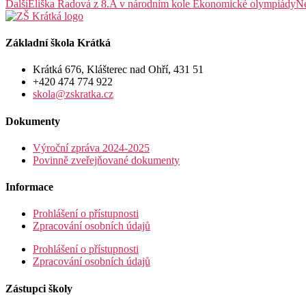
Další
Eliška Radová z 8.A v národním kole Ekonomické olympiády
N
Základní škola Krátká
Krátká 676, Klášterec nad Ohří, 431 51
+420 474 774 922
skola@zskratka.cz
Dokumenty
Výroční zpráva 2024-2025
Povinně zveřejňované dokumenty
Informace
Prohlášení o přístupnosti
Zpracování osobních údajů
Prohlášení o přístupnosti
Zpracování osobních údajů
Zástupci školy