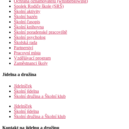
Ochrana oznamovatelů (whistleblowing)
Spolek Rodiče škole (SRŠ)
Školní aktivity
Školní bazén
Školní časopis
Školní knihovna
Školní poradenské pracoviště
Školní psycholog
Školská rada
Partnerství
Pracovní místa
Vzdělávací program
Zaměstnanci školy
Jídelna a družina
Jídelníček
Školní jídelna
Školní družina a Školní klub
Jídelníček
Školní jídelna
Školní družina a Školní klub
Kontakt na jídelnu a družinu