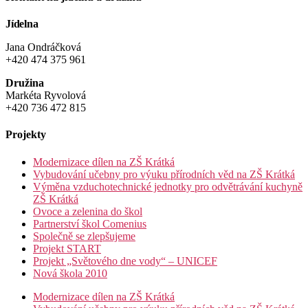
Jídelna
Jana Ondráčková
+420 474 375 961
Družina
Markéta Ryvolová
+420 736 472 815
Projekty
Modernizace dílen na ZŠ Krátká
Vybudování učebny pro výuku přírodních věd na ZŠ Krátká
Výměna vzduchotechnické jednotky pro odvětrávání kuchyně
ZŠ Krátká
Ovoce a zelenina do škol
Partnerství škol Comenius
Společně se zlepšujeme
Projekt START
Projekt „Světového dne vody“ – UNICEF
Nová škola 2010
Modernizace dílen na ZŠ Krátká