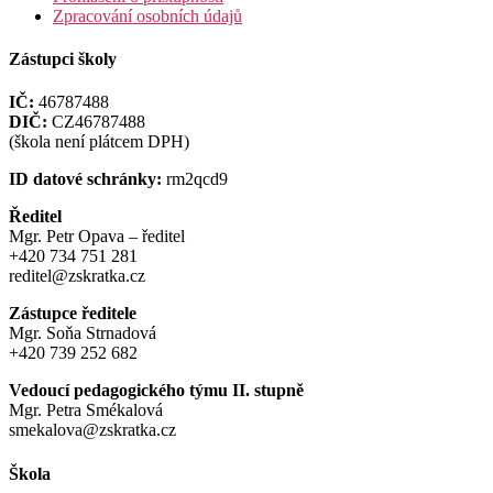
Zpracování osobních údajů
Zástupci školy
IČ:
46787488
DIČ:
CZ46787488
(škola není plátcem DPH)
ID datové schránky:
rm2qcd9
Ředitel
Mgr. Petr Opava – ředitel
+420 734 751 281
reditel@zskratka.cz
Zástupce ředitele
Mgr. Soňa Strnadová
+420 739 252 682
Vedoucí pedagogického týmu II. stupně
Mgr. Petra Smékalová
smekalova@zskratka.cz
Škola