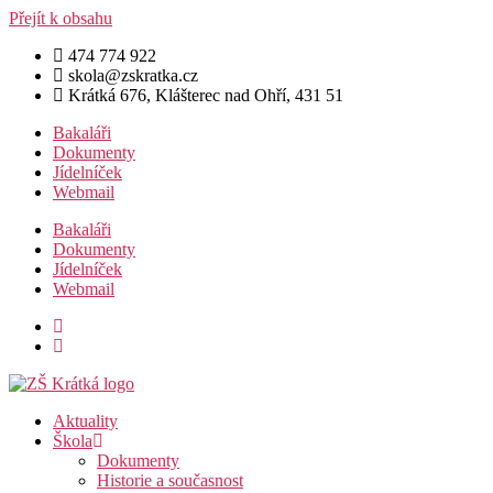
Přejít k obsahu
474 774 922
skola@zskratka.cz
Krátká 676, Klášterec nad Ohří, 431 51
Bakaláři
Dokumenty
Jídelníček
Webmail
Bakaláři
Dokumenty
Jídelníček
Webmail
Aktuality
Škola
Dokumenty
Historie a současnost