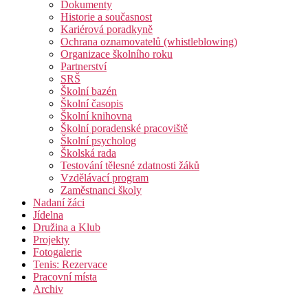
Dokumenty
Historie a současnost
Kariérová poradkyně
Ochrana oznamovatelů (whistleblowing)
Organizace školního roku
Partnerství
SRŠ
Školní bazén
Školní časopis
Školní knihovna
Školní poradenské pracoviště
Školní psycholog
Školská rada
Testování tělesné zdatnosti žáků
Vzdělávací program
Zaměstnanci školy
Nadaní žáci
Jídelna
Družina a Klub
Projekty
Fotogalerie
Tenis: Rezervace
Pracovní místa
Archiv