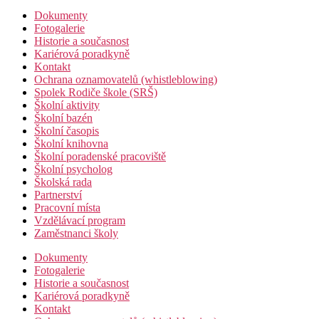
Dokumenty
Fotogalerie
Historie a současnost
Kariérová poradkyně
Kontakt
Ochrana oznamovatelů (whistleblowing)
Spolek Rodiče škole (SRŠ)
Školní aktivity
Školní bazén
Školní časopis
Školní knihovna
Školní poradenské pracoviště
Školní psycholog
Školská rada
Partnerství
Pracovní místa
Vzdělávací program
Zaměstnanci školy
Dokumenty
Fotogalerie
Historie a současnost
Kariérová poradkyně
Kontakt