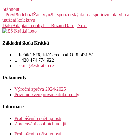
Stáhnout
Prev
Předchozí
Žáci využili sponzorský dar na sportovní aktivitu a
utužení kolektivu
Další
Adaptační pobyt na Božím Daru
Next
Základní škola Krátká
Krátká 676, Klášterec nad Ohří, 431 51
+420 474 774 922
skola@zskratka.cz
Dokumenty
Výroční zpráva 2024-2025
Povinně zveřejňované dokumenty
Informace
Prohlášení o přístupnosti
Zpracování osobních údajů
Prohlášení o přístupnosti