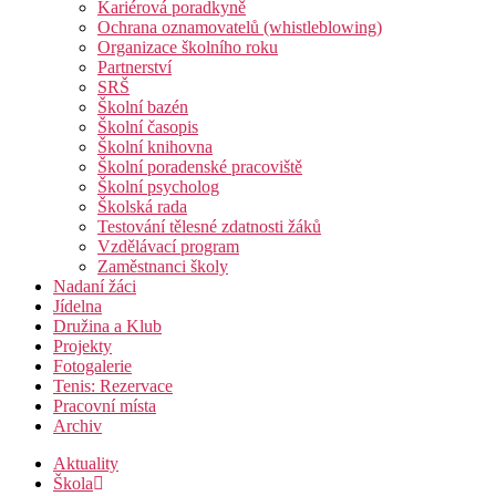
Kariérová poradkyně
Ochrana oznamovatelů (whistleblowing)
Organizace školního roku
Partnerství
SRŠ
Školní bazén
Školní časopis
Školní knihovna
Školní poradenské pracoviště
Školní psycholog
Školská rada
Testování tělesné zdatnosti žáků
Vzdělávací program
Zaměstnanci školy
Nadaní žáci
Jídelna
Družina a Klub
Projekty
Fotogalerie
Tenis: Rezervace
Pracovní místa
Archiv
Aktuality
Škola