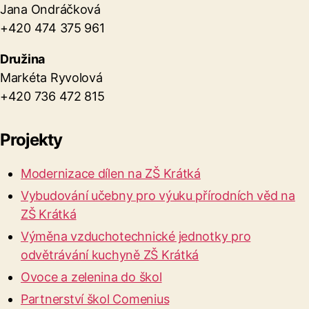
Jana Ondráčková
+420 474 375 961
Družina
Markéta Ryvolová
+420 736 472 815
Projekty
Modernizace dílen na ZŠ Krátká
Vybudování učebny pro výuku přírodních věd na
ZŠ Krátká
Výměna vzduchotechnické jednotky pro
odvětrávání kuchyně ZŠ Krátká
Ovoce a zelenina do škol
Partnerství škol Comenius