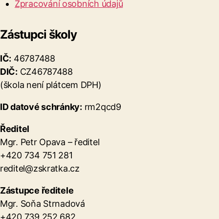
Zpracování osobních údajů
Zástupci školy
IČ:
46787488
DIČ:
CZ46787488
(škola není plátcem DPH)
ID datové schránky:
rm2qcd9
Ředitel
Mgr. Petr Opava – ředitel
+420 734 751 281
reditel@zskratka.cz
Zástupce ředitele
Mgr. Soňa Strnadová
+420 739 252 682