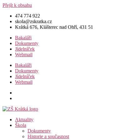
Přejít k obsahu
474 774 922
skola@zskratka.cz
Krátká 676, Klášterec nad Ohří, 431 51
Bakaláři
Dokumenty
Jídelníček
Webmail
Bakaláři
Dokumenty
Jídelníček
Webmail
Aktuality
Škola
Dokumenty
Historie a současnost