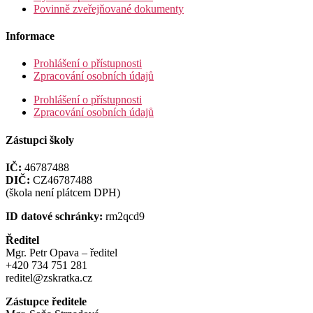
Povinně zveřejňované dokumenty
Informace
Prohlášení o přístupnosti
Zpracování osobních údajů
Prohlášení o přístupnosti
Zpracování osobních údajů
Zástupci školy
IČ:
46787488
DIČ:
CZ46787488
(škola není plátcem DPH)
ID datové schránky:
rm2qcd9
Ředitel
Mgr. Petr Opava – ředitel
+420 734 751 281
reditel@zskratka.cz
Zástupce ředitele