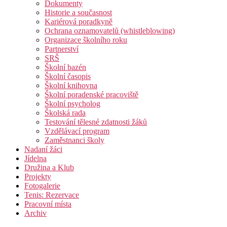
Dokumenty
Historie a současnost
Kariérová poradkyně
Ochrana oznamovatelů (whistleblowing)
Organizace školního roku
Partnerství
SRŠ
Školní bazén
Školní časopis
Školní knihovna
Školní poradenské pracoviště
Školní psycholog
Školská rada
Testování tělesné zdatnosti žáků
Vzdělávací program
Zaměstnanci školy
Nadaní žáci
Jídelna
Družina a Klub
Projekty
Fotogalerie
Tenis: Rezervace
Pracovní místa
Archiv