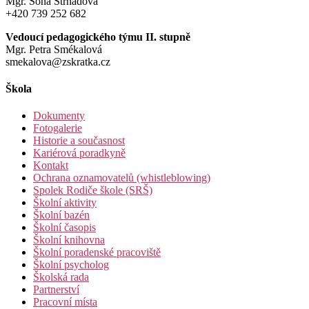
Mgr. Soňa Strnadová
+420 739 252 682
Vedoucí pedagogického týmu II. stupně
Mgr. Petra Smékalová
smekalova@zskratka.cz
Škola
Dokumenty
Fotogalerie
Historie a současnost
Kariérová poradkyně
Kontakt
Ochrana oznamovatelů (whistleblowing)
Spolek Rodiče škole (SRŠ)
Školní aktivity
Školní bazén
Školní časopis
Školní knihovna
Školní poradenské pracoviště
Školní psycholog
Školská rada
Partnerství
Pracovní místa