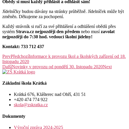
Obědy si musí každý přihlásit a odhlásit sám!
Jídelníčky budou dávány na stránky průběžně. Jídelníček může být
změněn. Děkujeme za pochopení.
Každý strávník si ručí za své přihlášení a odhlášení obědů přes
systém
Strava.cz nejpozději den předem
nebo musí
zavolat
nejpozději do 7:30 hod. vedoucí školní jídelny!
Kontakt: 733 712 437
Prev
Předchozí
Informace k provozu škol a školských zařízení od 18.
listopadu 2020
Další
Novinky v provozu od pondělí 30. listopadu 2020
Next
Základní škola Krátká
Krátká 676, Klášterec nad Ohří, 431 51
+420 474 774 922
skola@zskratka.cz
Dokumenty
Výroční zpráva 2024-2025