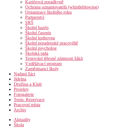
Kariérová poradkyně
Ochrana oznamovatelů (whistleblowing)
Organizace školního roku
Partnerství
SRŠ
Školní bazén
Školní časopis
Školní knihovna
Školní poradenské pracoviště
Školní psycholog
Školská rada
Testování tělesné zdatnosti žáků
Vzdělávací program
Zaměstnanci školy
Nadaní žáci
Jídelna
Družina a Klub
Projekty
Fotogalerie
Tenis: Rezervace
Pracovní místa
Archiv
Aktuality
Škola