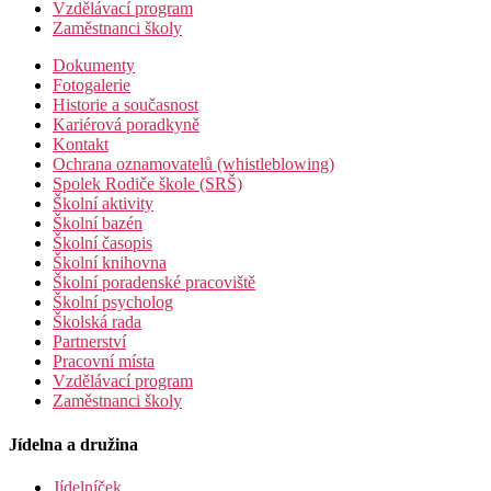
Vzdělávací program
Zaměstnanci školy
Dokumenty
Fotogalerie
Historie a současnost
Kariérová poradkyně
Kontakt
Ochrana oznamovatelů (whistleblowing)
Spolek Rodiče škole (SRŠ)
Školní aktivity
Školní bazén
Školní časopis
Školní knihovna
Školní poradenské pracoviště
Školní psycholog
Školská rada
Partnerství
Pracovní místa
Vzdělávací program
Zaměstnanci školy
Jídelna a družina
Jídelníček