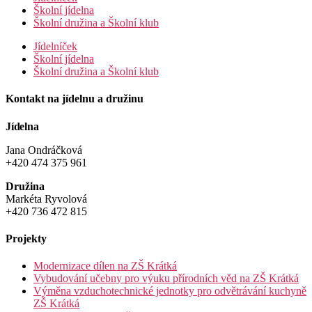
Školní jídelna
Školní družina a Školní klub
Jídelníček
Školní jídelna
Školní družina a Školní klub
Kontakt na jídelnu a družinu
Jídelna
Jana Ondráčková
+420 474 375 961
Družina
Markéta Ryvolová
+420 736 472 815
Projekty
Modernizace dílen na ZŠ Krátká
Vybudování učebny pro výuku přírodních věd na ZŠ Krátká
Výměna vzduchotechnické jednotky pro odvětrávání kuchyně
ZŠ Krátká