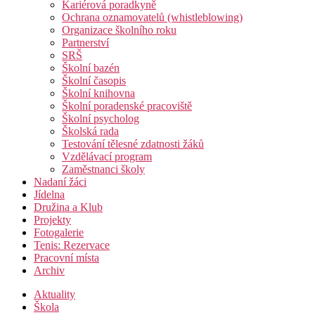
Kariérová poradkyně
Ochrana oznamovatelů (whistleblowing)
Organizace školního roku
Partnerství
SRŠ
Školní bazén
Školní časopis
Školní knihovna
Školní poradenské pracoviště
Školní psycholog
Školská rada
Testování tělesné zdatnosti žáků
Vzdělávací program
Zaměstnanci školy
Nadaní žáci
Jídelna
Družina a Klub
Projekty
Fotogalerie
Tenis: Rezervace
Pracovní místa
Archiv
Aktuality
Škola