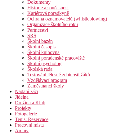
Dokumenty
Historie a současnost
Kariérová poradkyně
Ochrana oznamovatelů (whistleblowing)
Organizace školního roku
Partnerství
SRŠ
Školní bazén
Školní časopis
Školní knihovna
Školní poradenské pracoviště
Školní psycholog
Školská rada
Testování tělesné zdatnosti žáků
Vzdělávací program
Zaměstnanci školy
Nadaní žáci
Jídelna
Družina a Klub
Projekty
Fotogalerie
Tenis: Rezervace
Pracovní místa
Archiv