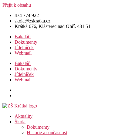
Přejít k obsahu
474 774 922
skola@zskratka.cz
Krátká 676, Klášterec nad Ohří, 431 51
Bakaláři
Dokumenty
Jídelníček
Webmail
Bakaláři
Dokumenty
Jídelníček
Webmail
Aktuality
Škola
Dokumenty
Historie a současnost