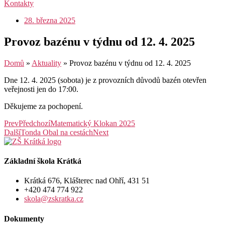
Kontakty
28. března 2025
Provoz bazénu v týdnu od 12. 4. 2025
Domů
»
Aktuality
»
Provoz bazénu v týdnu od 12. 4. 2025
Dne 12. 4. 2025 (sobota) je z provozních důvodů bazén otevřen
veřejnosti jen do 17:00.
Děkujeme za pochopení.
Prev
Předchozí
Matematický Klokan 2025
Další
Tonda Obal na cestách
Next
Základní škola Krátká
Krátká 676, Klášterec nad Ohří, 431 51
+420 474 774 922
skola@zskratka.cz
Dokumenty