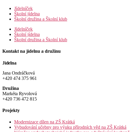
Jídelníček
Školní jídelna
Školní družina a Školní klub
Jídelníček
Školní jídelna
Školní družina a Školní klub
Kontakt na jídelnu a družinu
Jídelna
Jana Ondráčková
+420 474 375 961
Družina
Markéta Ryvolová
+420 736 472 815
Projekty
Modernizace dílen na ZŠ Krátká
Vybudování učebny pro výuku přírodních věd na ZŠ Krátká