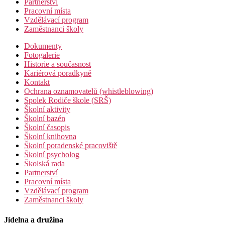
Partnerství
Pracovní místa
Vzdělávací program
Zaměstnanci školy
Dokumenty
Fotogalerie
Historie a současnost
Kariérová poradkyně
Kontakt
Ochrana oznamovatelů (whistleblowing)
Spolek Rodiče škole (SRŠ)
Školní aktivity
Školní bazén
Školní časopis
Školní knihovna
Školní poradenské pracoviště
Školní psycholog
Školská rada
Partnerství
Pracovní místa
Vzdělávací program
Zaměstnanci školy
Jídelna a družina