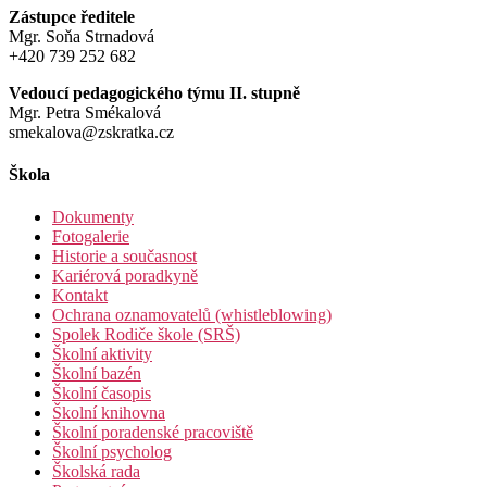
Zástupce ředitele
Mgr. Soňa Strnadová
+420 739 252 682
Vedoucí pedagogického týmu II. stupně
Mgr. Petra Smékalová
smekalova@zskratka.cz
Škola
Dokumenty
Fotogalerie
Historie a současnost
Kariérová poradkyně
Kontakt
Ochrana oznamovatelů (whistleblowing)
Spolek Rodiče škole (SRŠ)
Školní aktivity
Školní bazén
Školní časopis
Školní knihovna
Školní poradenské pracoviště
Školní psycholog
Školská rada