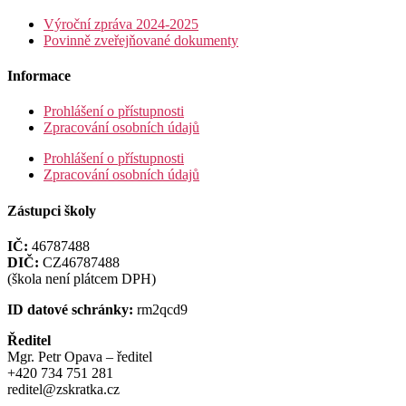
Výroční zpráva 2024-2025
Povinně zveřejňované dokumenty
Informace
Prohlášení o přístupnosti
Zpracování osobních údajů
Prohlášení o přístupnosti
Zpracování osobních údajů
Zástupci školy
IČ:
46787488
DIČ:
CZ46787488
(škola není plátcem DPH)
ID datové schránky:
rm2qcd9
Ředitel
Mgr. Petr Opava – ředitel
+420 734 751 281
reditel@zskratka.cz