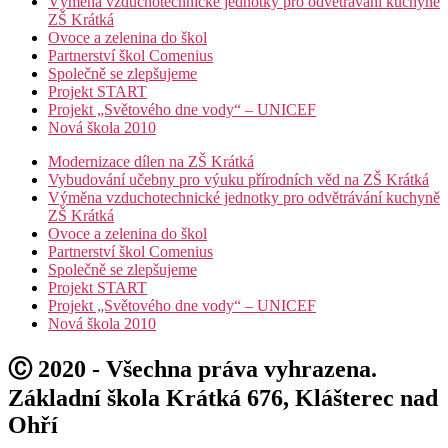
Výměna vzduchotechnické jednotky pro odvětrávání kuchyně
ZŠ Krátká
Ovoce a zelenina do škol
Partnerství škol Comenius
Společně se zlepšujeme
Projekt START
Projekt „Světového dne vody“ – UNICEF
Nová škola 2010
Modernizace dílen na ZŠ Krátká
Vybudování učebny pro výuku přírodních věd na ZŠ Krátká
Výměna vzduchotechnické jednotky pro odvětrávání kuchyně
ZŠ Krátká
Ovoce a zelenina do škol
Partnerství škol Comenius
Společně se zlepšujeme
Projekt START
Projekt „Světového dne vody“ – UNICEF
Nová škola 2010
Ⓒ 2020 - Všechna práva vyhrazena.
Základní škola Krátká 676, Klášterec nad
Ohří