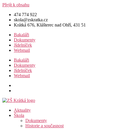
Přejít k obsahu
474 774 922
skola@zskratka.cz
Krátká 676, Klášterec nad Ohří, 431 51
Bakaláři
Dokumenty
Jídelníček
Webmail
Bakaláři
Dokumenty
Jídelníček
Webmail
Aktuality
Škola
Dokumenty
Historie a současnost