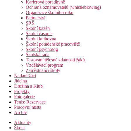
Kariérová poradkyně
Ochrana oznamovatelů (whistleblowing)
Organizace školního roku
Partnerství
SRŠ
Školní bazén
Školní časopis
Školní knihovna
Školní poradenské pracoviště
Školní psycholog
Školská rada
Testování tělesné zdatnosti žáků
Vzdělávací program
Zaměstnanci školy
Nadaní žáci
Jídelna
Družina a Klub
Projekty
Fotogalerie
Tenis: Rezervace
Pracovní místa
Archiv
Aktuality
Škola