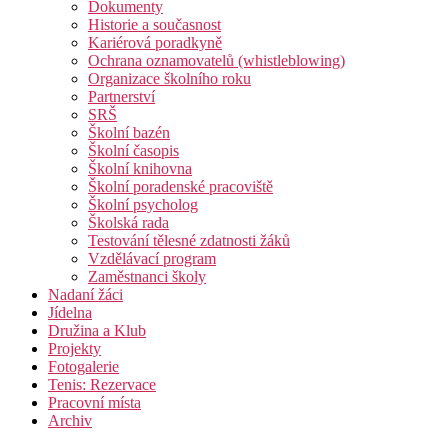
Dokumenty
Historie a současnost
Kariérová poradkyně
Ochrana oznamovatelů (whistleblowing)
Organizace školního roku
Partnerství
SRŠ
Školní bazén
Školní časopis
Školní knihovna
Školní poradenské pracoviště
Školní psycholog
Školská rada
Testování tělesné zdatnosti žáků
Vzdělávací program
Zaměstnanci školy
Nadaní žáci
Jídelna
Družina a Klub
Projekty
Fotogalerie
Tenis: Rezervace
Pracovní místa
Archiv