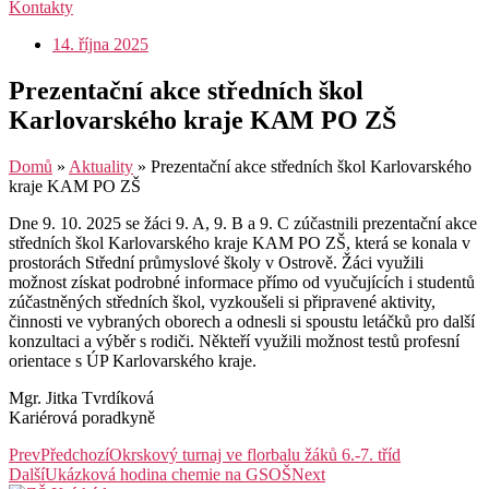
Kontakty
14. října 2025
Prezentační akce středních škol
Karlovarského kraje KAM PO ZŠ
Domů
»
Aktuality
»
Prezentační akce středních škol Karlovarského
kraje KAM PO ZŠ
Dne 9. 10. 2025 se žáci 9. A, 9. B a 9. C zúčastnili prezentační akce
středních škol Karlovarského kraje KAM PO ZŠ, která se konala v
prostorách Střední průmyslové školy v Ostrově. Žáci využili
možnost získat podrobné informace přímo od vyučujících i studentů
zúčastněných středních škol, vyzkoušeli si připravené aktivity,
činnosti ve vybraných oborech a odnesli si spoustu letáčků pro další
konzultaci a výběr s rodiči. Někteří využili možnost testů profesní
orientace s ÚP Karlovarského kraje.
Mgr. Jitka Tvrdíková
Kariérová poradkyně
Prev
Předchozí
Okrskový turnaj ve florbalu žáků 6.-7. tříd
Další
Ukázková hodina chemie na GSOŠ
Next