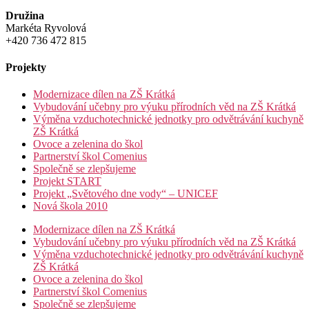
Družina
Markéta Ryvolová
+420 736 472 815
Projekty
Modernizace dílen na ZŠ Krátká
Vybudování učebny pro výuku přírodních věd na ZŠ Krátká
Výměna vzduchotechnické jednotky pro odvětrávání kuchyně
ZŠ Krátká
Ovoce a zelenina do škol
Partnerství škol Comenius
Společně se zlepšujeme
Projekt START
Projekt „Světového dne vody“ – UNICEF
Nová škola 2010
Modernizace dílen na ZŠ Krátká
Vybudování učebny pro výuku přírodních věd na ZŠ Krátká
Výměna vzduchotechnické jednotky pro odvětrávání kuchyně
ZŠ Krátká
Ovoce a zelenina do škol
Partnerství škol Comenius
Společně se zlepšujeme