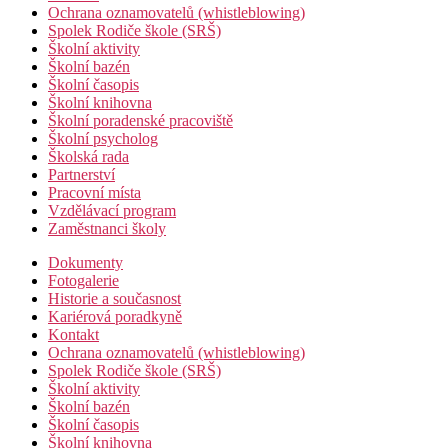
Ochrana oznamovatelů (whistleblowing)
Spolek Rodiče škole (SRŠ)
Školní aktivity
Školní bazén
Školní časopis
Školní knihovna
Školní poradenské pracoviště
Školní psycholog
Školská rada
Partnerství
Pracovní místa
Vzdělávací program
Zaměstnanci školy
Dokumenty
Fotogalerie
Historie a současnost
Kariérová poradkyně
Kontakt
Ochrana oznamovatelů (whistleblowing)
Spolek Rodiče škole (SRŠ)
Školní aktivity
Školní bazén
Školní časopis
Školní knihovna