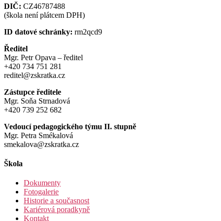
DIČ:
CZ46787488
(škola není plátcem DPH)
ID datové schránky:
rm2qcd9
Ředitel
Mgr. Petr Opava – ředitel
+420 734 751 281
reditel@zskratka.cz
Zástupce ředitele
Mgr. Soňa Strnadová
+420 739 252 682
Vedoucí pedagogického týmu II. stupně
Mgr. Petra Smékalová
smekalova@zskratka.cz
Škola
Dokumenty
Fotogalerie
Historie a současnost
Kariérová poradkyně
Kontakt