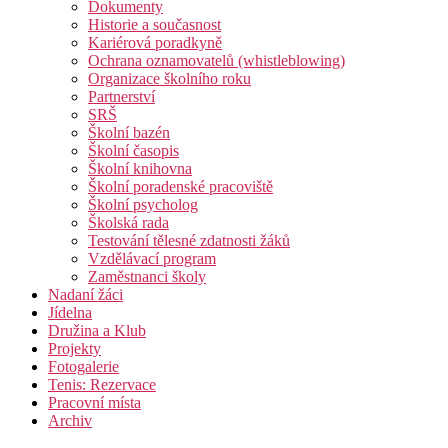
Dokumenty
Historie a současnost
Kariérová poradkyně
Ochrana oznamovatelů (whistleblowing)
Organizace školního roku
Partnerství
SRŠ
Školní bazén
Školní časopis
Školní knihovna
Školní poradenské pracoviště
Školní psycholog
Školská rada
Testování tělesné zdatnosti žáků
Vzdělávací program
Zaměstnanci školy
Nadaní žáci
Jídelna
Družina a Klub
Projekty
Fotogalerie
Tenis: Rezervace
Pracovní místa
Archiv