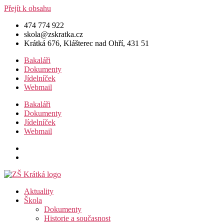
Přejít k obsahu
474 774 922
skola@zskratka.cz
Krátká 676, Klášterec nad Ohří, 431 51
Bakaláři
Dokumenty
Jídelníček
Webmail
Bakaláři
Dokumenty
Jídelníček
Webmail
Aktuality
Škola
Dokumenty
Historie a současnost