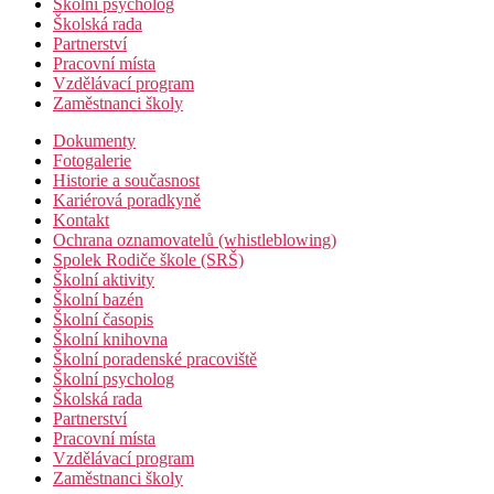
Školní psycholog
Školská rada
Partnerství
Pracovní místa
Vzdělávací program
Zaměstnanci školy
Dokumenty
Fotogalerie
Historie a současnost
Kariérová poradkyně
Kontakt
Ochrana oznamovatelů (whistleblowing)
Spolek Rodiče škole (SRŠ)
Školní aktivity
Školní bazén
Školní časopis
Školní knihovna
Školní poradenské pracoviště
Školní psycholog
Školská rada
Partnerství
Pracovní místa
Vzdělávací program
Zaměstnanci školy