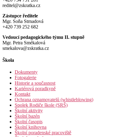
reditel@zskratka.cz
Zástupce ředitele
Mgr. Soňa Strnadová
+420 739 252 682
Vedoucí pedagogického týmu II. stupně
Mgr. Petra Smékalová
smekalova@zskratka.cz
Škola
Dokumenty
Fotogalerie
Historie a současnost
Kariérová poradkyně
Kontakt
Ochrana oznamovatelů (whistleblowing)
Spolek Rodiče škole (SRŠ)
Školní aktivity
Školní bazén
Školní časopis
Školní knihovna
Školní poradenské pracoviště