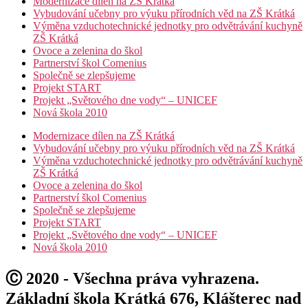
Modernizace dílen na ZŠ Krátká
Vybudování učebny pro výuku přírodních věd na ZŠ Krátká
Výměna vzduchotechnické jednotky pro odvětrávání kuchyně
ZŠ Krátká
Ovoce a zelenina do škol
Partnerství škol Comenius
Společně se zlepšujeme
Projekt START
Projekt „Světového dne vody“ – UNICEF
Nová škola 2010
Modernizace dílen na ZŠ Krátká
Vybudování učebny pro výuku přírodních věd na ZŠ Krátká
Výměna vzduchotechnické jednotky pro odvětrávání kuchyně
ZŠ Krátká
Ovoce a zelenina do škol
Partnerství škol Comenius
Společně se zlepšujeme
Projekt START
Projekt „Světového dne vody“ – UNICEF
Nová škola 2010
Ⓒ 2020 - Všechna práva vyhrazena.
Základní škola Krátká 676, Klášterec nad