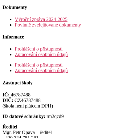
Dokumenty
Výroční zpráva 2024-2025
Povinně zveřejňované dokumenty
Informace
Prohlášení o přístupnosti
Zpracování osobních údajů
Prohlášení o přístupnosti
Zpracování osobních údajů
Zástupci školy
IČ:
46787488
DIČ:
CZ46787488
(škola není plátcem DPH)
ID datové schránky:
rm2qcd9
Ředitel
Mgr. Petr Opava – ředitel
+420 734 751 281