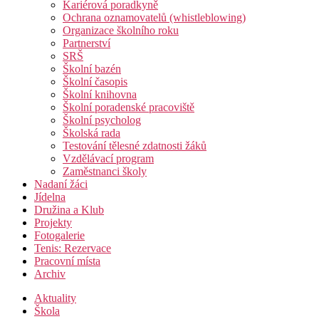
Kariérová poradkyně
Ochrana oznamovatelů (whistleblowing)
Organizace školního roku
Partnerství
SRŠ
Školní bazén
Školní časopis
Školní knihovna
Školní poradenské pracoviště
Školní psycholog
Školská rada
Testování tělesné zdatnosti žáků
Vzdělávací program
Zaměstnanci školy
Nadaní žáci
Jídelna
Družina a Klub
Projekty
Fotogalerie
Tenis: Rezervace
Pracovní místa
Archiv
Aktuality
Škola