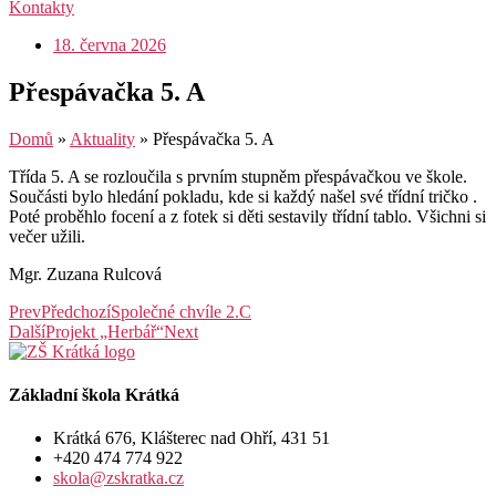
Kontakty
18. června 2026
Přespávačka 5. A
Domů
»
Aktuality
»
Přespávačka 5. A
Třída 5. A se rozloučila s prvním stupněm přespávačkou ve škole.
Součásti bylo hledání pokladu, kde si každý našel své třídní tričko .
Poté proběhlo focení a z fotek si děti sestavily třídní tablo. Všichni si
večer užili.
Mgr. Zuzana Rulcová
Prev
Předchozí
Společné chvíle 2.C
Další
Projekt „Herbář“
Next
Základní škola Krátká
Krátká 676, Klášterec nad Ohří, 431 51
+420 474 774 922
skola@zskratka.cz