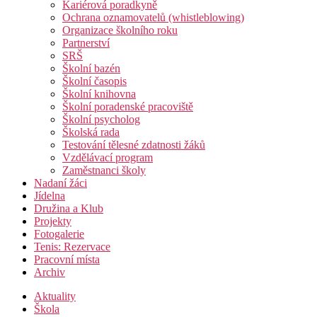
Kariérová poradkyně
Ochrana oznamovatelů (whistleblowing)
Organizace školního roku
Partnerství
SRŠ
Školní bazén
Školní časopis
Školní knihovna
Školní poradenské pracoviště
Školní psycholog
Školská rada
Testování tělesné zdatnosti žáků
Vzdělávací program
Zaměstnanci školy
Nadaní žáci
Jídelna
Družina a Klub
Projekty
Fotogalerie
Tenis: Rezervace
Pracovní místa
Archiv
Aktuality
Škola