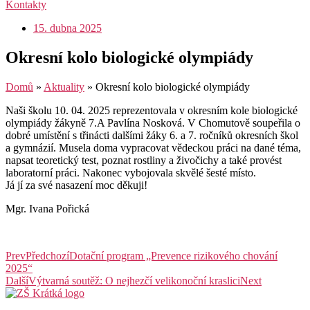
Kontakty
15. dubna 2025
Okresní kolo biologické olympiády
Domů
»
Aktuality
»
Okresní kolo biologické olympiády
Naši školu 10. 04. 2025 reprezentovala v okresním kole biologické
olympiády žákyně 7.A Pavlína Nosková. V Chomutově soupeřila o
dobré umístění s třinácti dalšími žáky 6. a 7. ročníků okresních škol
a gymnázií. Musela doma vypracovat vědeckou práci na dané téma,
napsat teoretický test, poznat rostliny a živočichy a také provést
laboratorní práci. Nakonec vybojovala skvělé šesté místo.
Já jí za své nasazení moc děkuji!
Mgr. Ivana Pořická
Prev
Předchozí
Dotační program „Prevence rizikového chování
2025“
Další
Výtvarná soutěž: O nejhezčí velikonoční kraslici
Next