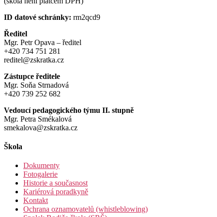
(škola není plátcem DPH)
ID datové schránky:
rm2qcd9
Ředitel
Mgr. Petr Opava – ředitel
+420 734 751 281
reditel@zskratka.cz
Zástupce ředitele
Mgr. Soňa Strnadová
+420 739 252 682
Vedoucí pedagogického týmu II. stupně
Mgr. Petra Smékalová
smekalova@zskratka.cz
Škola
Dokumenty
Fotogalerie
Historie a současnost
Kariérová poradkyně
Kontakt
Ochrana oznamovatelů (whistleblowing)