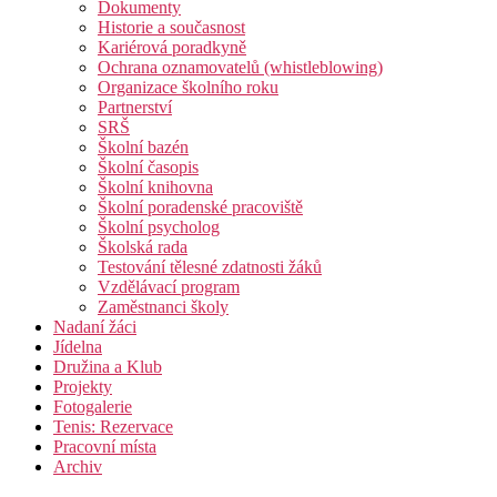
Dokumenty
Historie a současnost
Kariérová poradkyně
Ochrana oznamovatelů (whistleblowing)
Organizace školního roku
Partnerství
SRŠ
Školní bazén
Školní časopis
Školní knihovna
Školní poradenské pracoviště
Školní psycholog
Školská rada
Testování tělesné zdatnosti žáků
Vzdělávací program
Zaměstnanci školy
Nadaní žáci
Jídelna
Družina a Klub
Projekty
Fotogalerie
Tenis: Rezervace
Pracovní místa
Archiv