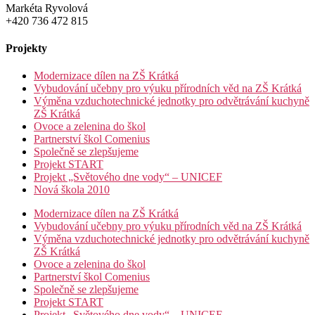
Markéta Ryvolová
+420 736 472 815
Projekty
Modernizace dílen na ZŠ Krátká
Vybudování učebny pro výuku přírodních věd na ZŠ Krátká
Výměna vzduchotechnické jednotky pro odvětrávání kuchyně
ZŠ Krátká
Ovoce a zelenina do škol
Partnerství škol Comenius
Společně se zlepšujeme
Projekt START
Projekt „Světového dne vody“ – UNICEF
Nová škola 2010
Modernizace dílen na ZŠ Krátká
Vybudování učebny pro výuku přírodních věd na ZŠ Krátká
Výměna vzduchotechnické jednotky pro odvětrávání kuchyně
ZŠ Krátká
Ovoce a zelenina do škol
Partnerství škol Comenius
Společně se zlepšujeme
Projekt START
Projekt „Světového dne vody“ – UNICEF