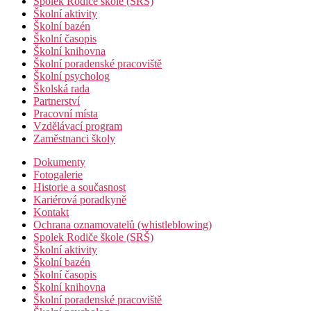
Spolek Rodiče škole (SRŠ)
Školní aktivity
Školní bazén
Školní časopis
Školní knihovna
Školní poradenské pracoviště
Školní psycholog
Školská rada
Partnerství
Pracovní místa
Vzdělávací program
Zaměstnanci školy
Dokumenty
Fotogalerie
Historie a současnost
Kariérová poradkyně
Kontakt
Ochrana oznamovatelů (whistleblowing)
Spolek Rodiče škole (SRŠ)
Školní aktivity
Školní bazén
Školní časopis
Školní knihovna
Školní poradenské pracoviště