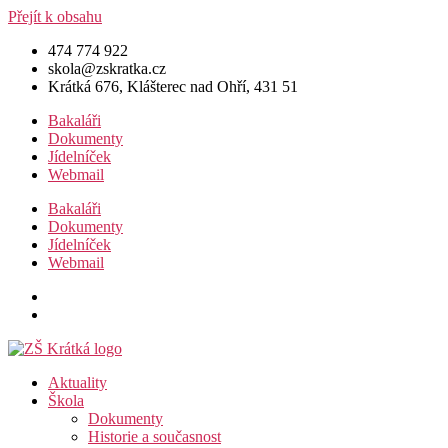
Přejít k obsahu
474 774 922
skola@zskratka.cz
Krátká 676, Klášterec nad Ohří, 431 51
Bakaláři
Dokumenty
Jídelníček
Webmail
Bakaláři
Dokumenty
Jídelníček
Webmail
Aktuality
Škola
Dokumenty
Historie a současnost