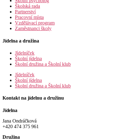
Školní psycholog
Školská rada
Partnerství
Pracovní místa
Vzdělávací program
Zaměstnanci školy
Jídelna a družina
Jídelníček
Školní jídelna
Školní družina a Školní klub
Jídelníček
Školní jídelna
Školní družina a Školní klub
Kontakt na jídelnu a družinu
Jídelna
Jana Ondráčková
+420 474 375 961
Družina