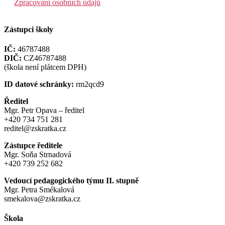
Zpracování osobních údajů
Zástupci školy
IČ:
46787488
DIČ:
CZ46787488
(škola není plátcem DPH)
ID datové schránky:
rm2qcd9
Ředitel
Mgr. Petr Opava – ředitel
+420 734 751 281
reditel@zskratka.cz
Zástupce ředitele
Mgr. Soňa Strnadová
+420 739 252 682
Vedoucí pedagogického týmu II. stupně
Mgr. Petra Smékalová
smekalova@zskratka.cz
Škola