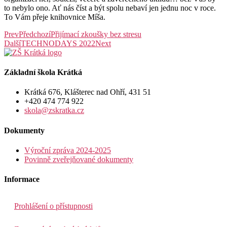
to nebylo ono. Ať nás číst a být spolu nebaví jen jednu noc v roce.
To Vám přeje knihovnice Míša.
Prev
Předchozí
Přijímací zkoušky bez stresu
Další
TECHNODAYS 2022
Next
Základní škola Krátká
Krátká 676, Klášterec nad Ohří, 431 51
+420 474 774 922
skola@zskratka.cz
Dokumenty
Výroční zpráva 2024-2025
Povinně zveřejňované dokumenty
Informace
Prohlášení o přístupnosti