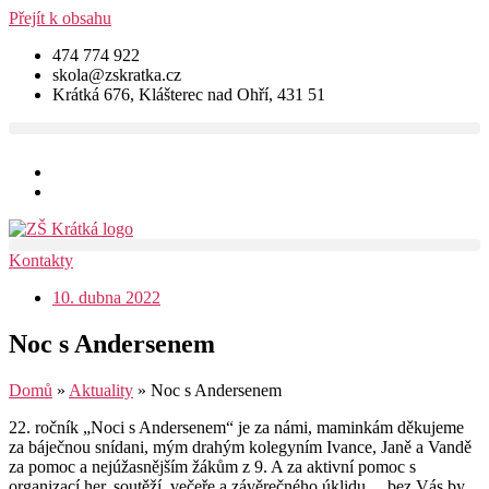
Přejít k obsahu
474 774 922
skola@zskratka.cz
Krátká 676, Klášterec nad Ohří, 431 51
Kontakty
10. dubna 2022
Noc s Andersenem
Domů
»
Aktuality
»
Noc s Andersenem
22. ročník „Noci s Andersenem“ je za námi, maminkám děkujeme
za báječnou snídani, mým drahým kolegyním Ivance, Janě a Vandě
za pomoc a nejúžasnějším žákům z 9. A za aktivní pomoc s
organizací her, soutěží, večeře a závěrečného úklidu… bez Vás by