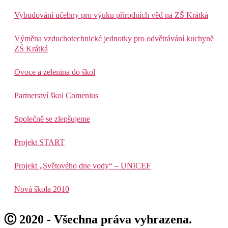
Vybudování učebny pro výuku přírodních věd na ZŠ Krátká
Výměna vzduchotechnické jednotky pro odvětrávání kuchyně
ZŠ Krátká
Ovoce a zelenina do škol
Partnerství škol Comenius
Společně se zlepšujeme
Projekt START
Projekt „Světového dne vody“ – UNICEF
Nová škola 2010
Ⓒ 2020 - Všechna práva vyhrazena.