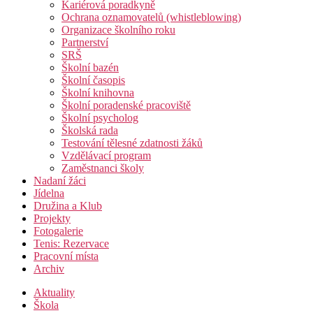
Kariérová poradkyně
Ochrana oznamovatelů (whistleblowing)
Organizace školního roku
Partnerství
SRŠ
Školní bazén
Školní časopis
Školní knihovna
Školní poradenské pracoviště
Školní psycholog
Školská rada
Testování tělesné zdatnosti žáků
Vzdělávací program
Zaměstnanci školy
Nadaní žáci
Jídelna
Družina a Klub
Projekty
Fotogalerie
Tenis: Rezervace
Pracovní místa
Archiv
Aktuality
Škola