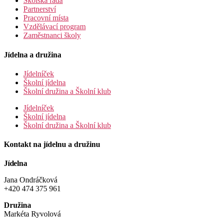
Školská rada
Partnerství
Pracovní místa
Vzdělávací program
Zaměstnanci školy
Jídelna a družina
Jídelníček
Školní jídelna
Školní družina a Školní klub
Jídelníček
Školní jídelna
Školní družina a Školní klub
Kontakt na jídelnu a družinu
Jídelna
Jana Ondráčková
+420 474 375 961
Družina
Markéta Ryvolová