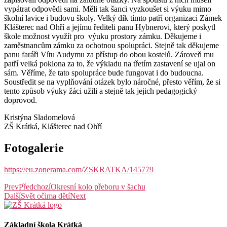
vypátrat odpovědi sami. Měli tak šanci vyzkoušet si výuku mimo
školní lavice i budovu školy. Velký dík tímto patří organizaci Zámek
Klášterec nad Ohří a jejímu řediteli panu Hybnerovi, který poskytl
škole možnost využít pro výuku prostory zámku. Děkujeme i
zaměstnancům zámku za ochotnou spolupráci. Stejně tak děkujeme
panu faráři Vítu Audymu za přístup do obou kostelů. Zároveň mu
patří velká poklona za to, že výkladu na třetím zastavení se ujal on
sám. Věříme, že tato spolupráce bude fungovat i do budoucna.
Soustředit se na vyplňování otázek bylo náročné, přesto věřím, že si
tento způsob výuky žáci užili a stejně tak jejich pedagogický
doprovod.
Kristýna Sladomelová
ZŠ Krátká, Klášterec nad Ohří
Fotogalerie
https://eu.zonerama.com/ZSKRATKA/145779
Prev
Předchozí
Okresní kolo přeboru v šachu
Další
Svět očima dětí
Next
Základní škola Krátká