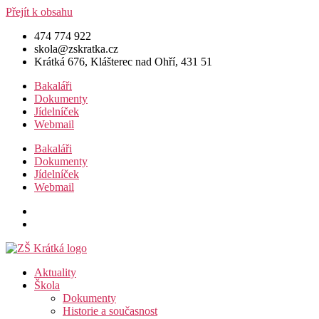
Přejít k obsahu
474 774 922
skola@zskratka.cz
Krátká 676, Klášterec nad Ohří, 431 51
Bakaláři
Dokumenty
Jídelníček
Webmail
Bakaláři
Dokumenty
Jídelníček
Webmail
Aktuality
Škola
Dokumenty
Historie a současnost