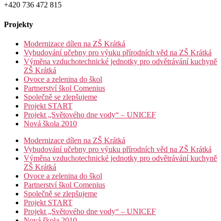
+420 736 472 815
Projekty
Modernizace dílen na ZŠ Krátká
Vybudování učebny pro výuku přírodních věd na ZŠ Krátká
Výměna vzduchotechnické jednotky pro odvětrávání kuchyně
ZŠ Krátká
Ovoce a zelenina do škol
Partnerství škol Comenius
Společně se zlepšujeme
Projekt START
Projekt „Světového dne vody“ – UNICEF
Nová škola 2010
Modernizace dílen na ZŠ Krátká
Vybudování učebny pro výuku přírodních věd na ZŠ Krátká
Výměna vzduchotechnické jednotky pro odvětrávání kuchyně
ZŠ Krátká
Ovoce a zelenina do škol
Partnerství škol Comenius
Společně se zlepšujeme
Projekt START
Projekt „Světového dne vody“ – UNICEF
Nová škola 2010