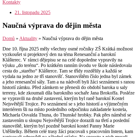
Kontakty
21. listopadu 2025
Naučná výprava do dějin města
Domů
»
Aktuality
»
Naučná výprava do dějin města
Dne 10. října 2025 měly všechny osmé ročníky ZŠ Krátká možnost
vyzkoušet si projektový den na téma Renesanční a barokní
Klášterec. V rámci dějepisu se na celé dopoledne vypravily na
výuku „do terénu“. Po krátkém ranním úvodu ve škole následovala
cesta do „starého“ Klášterce. Tam se třídy rozdělily a každá se
vydala na jedno ze tří stanovišť. Stanovištěm číslo jedna byl zámek
a jeho renesanční sály. Tam a na nádvoří byli žáci seznámeni s ranou
historií zámku. Před zámkem se přenesli do období baroka u saly
terreny, kde zkoumali díla barokního sochaře Jana Brokoffa. Posléze
se vypravili na druhé zastavení, kterým byl raně barokní Kostel
Nejsvětější Trojice. Po seznámení se s jeho historií a výjimečným
interiérem šli na místo posledního odpočinku zakladatele kostela,
Michaela Osvalda Thuna, do Thunské hrobky. Pak přes náměstí se
zastavením u sloupu Nejsvětější Trojice dorazili na třetí a poslední
stanoviště, kterým byl pozdně barokní kostel Panny Marie
Utěšitelky. Během celé trasy žáci pracovali s pracovním listem, kam
zapisovali odpovědi na záludné otázky. Na spoustu z nich museli