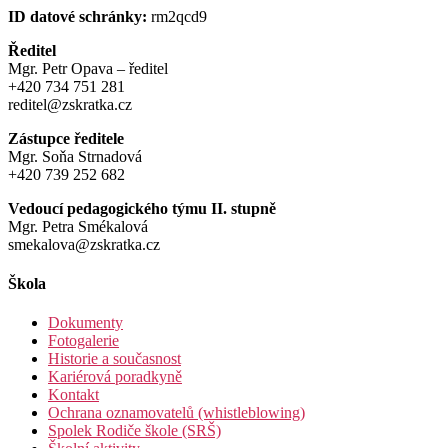
ID datové schránky:
rm2qcd9
Ředitel
Mgr. Petr Opava – ředitel
+420 734 751 281
reditel@zskratka.cz
Zástupce ředitele
Mgr. Soňa Strnadová
+420 739 252 682
Vedoucí pedagogického týmu II. stupně
Mgr. Petra Smékalová
smekalova@zskratka.cz
Škola
Dokumenty
Fotogalerie
Historie a současnost
Kariérová poradkyně
Kontakt
Ochrana oznamovatelů (whistleblowing)
Spolek Rodiče škole (SRŠ)