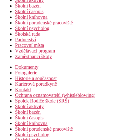
Školní aktivity
Školní bazén
Školní časopis
Školní knihovna
Školní poradenské pracoviště
Školní psycholog
Školská rada
Partnerství
Pracovní místa
Vzdělávací program
Zaměstnanci školy
Dokumenty
Fotogalerie
Historie a současnost
Kariérová poradkyně
Kontakt
Ochrana oznamovatelů (whistleblowing)
Spolek Rodiče škole (SRŠ)
Školní aktivity
Školní bazén
Školní časopis
Školní knihovna
Školní poradenské pracoviště
Školní psycholog