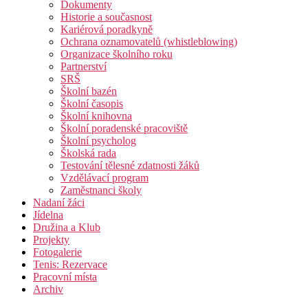
Dokumenty
Historie a současnost
Kariérová poradkyně
Ochrana oznamovatelů (whistleblowing)
Organizace školního roku
Partnerství
SRŠ
Školní bazén
Školní časopis
Školní knihovna
Školní poradenské pracoviště
Školní psycholog
Školská rada
Testování tělesné zdatnosti žáků
Vzdělávací program
Zaměstnanci školy
Nadaní žáci
Jídelna
Družina a Klub
Projekty
Fotogalerie
Tenis: Rezervace
Pracovní místa
Archiv