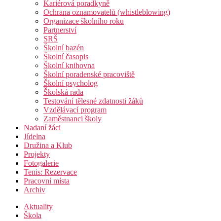
Kariérová poradkyně
Ochrana oznamovatelů (whistleblowing)
Organizace školního roku
Partnerství
SRŠ
Školní bazén
Školní časopis
Školní knihovna
Školní poradenské pracoviště
Školní psycholog
Školská rada
Testování tělesné zdatnosti žáků
Vzdělávací program
Zaměstnanci školy
Nadaní žáci
Jídelna
Družina a Klub
Projekty
Fotogalerie
Tenis: Rezervace
Pracovní místa
Archiv
Aktuality
Škola