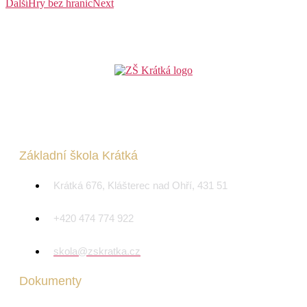
Další
Hry bez hranic
Next
Základní škola Krátká
Krátká 676, Klášterec nad Ohří, 431 51
+420 474 774 922
skola@zskratka.cz
Dokumenty