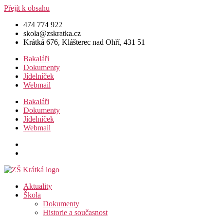
Přejít k obsahu
474 774 922
skola@zskratka.cz
Krátká 676, Klášterec nad Ohří, 431 51
Bakaláři
Dokumenty
Jídelníček
Webmail
Bakaláři
Dokumenty
Jídelníček
Webmail
Aktuality
Škola
Dokumenty
Historie a současnost