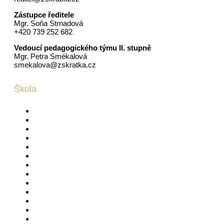
Zástupce ředitele
Mgr. Soňa Strnadová
+420 739 252 682
Vedoucí pedagogického týmu II. stupně
Mgr. Petra Smékalová
smekalova@zskratka.cz
Škola
Dokumenty
Fotogalerie
Historie a současnost
Kariérová poradkyně
Kontakt
Ochrana oznamovatelů (whistleblowing)
Spolek Rodiče škole (SRŠ)
Školní aktivity
Školní bazén
Školní časopis
Školní knihovna
Školní poradenské pracoviště
Školní psycholog