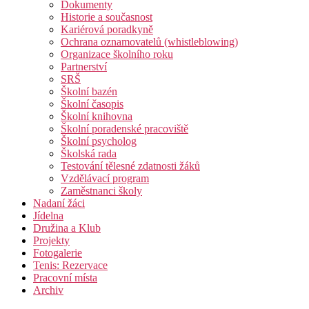
Dokumenty
Historie a současnost
Kariérová poradkyně
Ochrana oznamovatelů (whistleblowing)
Organizace školního roku
Partnerství
SRŠ
Školní bazén
Školní časopis
Školní knihovna
Školní poradenské pracoviště
Školní psycholog
Školská rada
Testování tělesné zdatnosti žáků
Vzdělávací program
Zaměstnanci školy
Nadaní žáci
Jídelna
Družina a Klub
Projekty
Fotogalerie
Tenis: Rezervace
Pracovní místa
Archiv