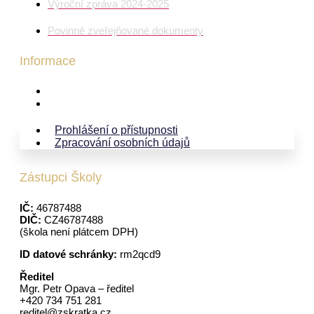
Výroční zpráva 2024-2025
Povinně zveřejňované dokumenty
Informace
Prohlášení o přístupnosti
Zpracování osobních údajů
Prohlášení o přístupnosti
Zpracování osobních údajů
Zástupci Školy
IČ:
46787488
DIČ:
CZ46787488
(škola není plátcem DPH)
ID datové schránky:
rm2qcd9
Ředitel
Mgr. Petr Opava – ředitel
+420 734 751 281
reditel@zskratka.cz