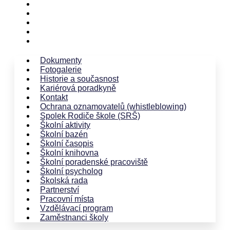
Školská rada
Partnerství
Pracovní místa
Vzdělávací program
Zaměstnanci školy
Dokumenty
Fotogalerie
Historie a současnost
Kariérová poradkyně
Kontakt
Ochrana oznamovatelů (whistleblowing)
Spolek Rodiče škole (SRŠ)
Školní aktivity
Školní bazén
Školní časopis
Školní knihovna
Školní poradenské pracoviště
Školní psycholog
Školská rada
Partnerství
Pracovní místa
Vzdělávací program
Zaměstnanci školy