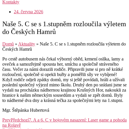
Kontakty
24. června 2026
Naše 5. C se s 1.stupněm rozloučila výletem
do Českých Hamrů
Domů
»
Aktuality
»
Naše 5. C se s 1.stupněm rozloučila výletem do
Českých Hamrů
Po cestě autobusem nás čekal výborný oběd, krmení oslíka, lamy a
oveček a samozřejmě spousta her, smíchu a společně stráveného
času. Večer za námi dorazili rodiče. Připravili jsme si pro ně krátké
rozloučení, společně si opekli buřty a poměřili síly ve vybíjené!
Když rodiče odjeli zpátky domů, my si ještě povídali, hráli a užívali
poslední společný výjezd mimo školu. Druhý den po snídani jsme se
vydali na procházku nádhernou krajinou Krušných Hor, nakoukli za
hranice k našim německým sousedům a vydali se zpět domů. Byly
to nádherné dva dny a krásná tečka za společnými lety na 1.stupni.
Mgr. Štěpánka Hubertová
Prev
Předchozí
7. A a 6. C v bojovém nasazení: Laser game a pohoda
na Rolavě