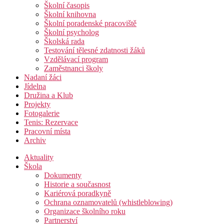
Školní časopis
Školní knihovna
Školní poradenské pracoviště
Školní psycholog
Školská rada
Testování tělesné zdatnosti žáků
Vzdělávací program
Zaměstnanci školy
Nadaní žáci
Jídelna
Družina a Klub
Projekty
Fotogalerie
Tenis: Rezervace
Pracovní místa
Archiv
Aktuality
Škola
Dokumenty
Historie a současnost
Kariérová poradkyně
Ochrana oznamovatelů (whistleblowing)
Organizace školního roku
Partnerství