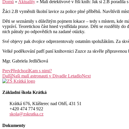
Domů
»
Aktuality
»
Malí detektivové v říši knih: Jak si 2.B poradila 
Žáci 2.B vyměnili školní lavice za police plné příběhů. Navštívili mís
Děti se seznámily s důležitým pojmem lokace – tedy s místem, kde má k
vypráví. Teoretickou část hned vystřídala praxe. Děti se rozdělily do
nich pátraly po odpovědích na zadané otázky.
Své objevy pak dvojice odprezentovaly ostatním spolužákům. Za skvěl
Velké poděkování patří paní knihovnici Zuzce za skvěle připravenou b
Mgr. Gabriela Jedličková
Prev
Předchozí
Kam s nimi?
Další
Naši malí astronauti v Divadle Letadlo
Next
Základní škola Krátká
Krátká 676, Klášterec nad Ohří, 431 51
+420 474 774 922
skola@zskratka.cz
Dokumenty