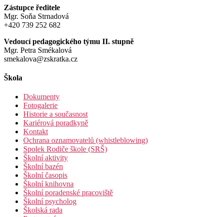
Zástupce ředitele
Mgr. Soňa Strnadová
+420 739 252 682
Vedoucí pedagogického týmu II. stupně
Mgr. Petra Smékalová
smekalova@zskratka.cz
Škola
Dokumenty
Fotogalerie
Historie a současnost
Kariérová poradkyně
Kontakt
Ochrana oznamovatelů (whistleblowing)
Spolek Rodiče škole (SRŠ)
Školní aktivity
Školní bazén
Školní časopis
Školní knihovna
Školní poradenské pracoviště
Školní psycholog
Školská rada