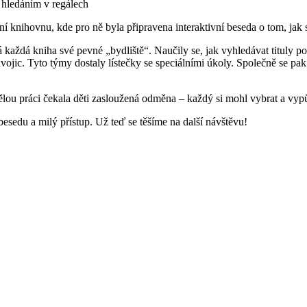
s hledáním v regálech
tní knihovnu, kde pro ně byla připravena interaktivní beseda o tom, jak 
aždá kniha své pevné „bydliště“. Naučily se, jak vyhledávat tituly podle
 dvojic. Tyto týmy dostaly lístečky se speciálními úkoly. Společně se 
ou práci čekala děti zasloužená odměna – každý si mohl vybrat a vypůjč
esedu a milý přístup. Už teď se těšíme na další návštěvu!