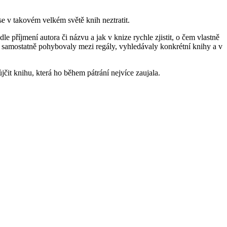
se v takovém velkém světě knih neztratit.
 příjmení autora či názvu a jak v knize rychle zjistit, o čem vlastně
pak samostatně pohybovaly mezi regály, vyhledávaly konkrétní knihy a v
it knihu, která ho během pátrání nejvíce zaujala.