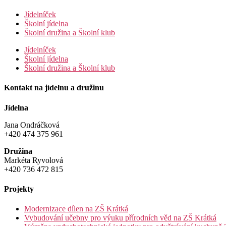
Jídelníček
Školní jídelna
Školní družina a Školní klub
Jídelníček
Školní jídelna
Školní družina a Školní klub
Kontakt na jídelnu a družinu
Jídelna
Jana Ondráčková
+420 474 375 961
Družina
Markéta Ryvolová
+420 736 472 815
Projekty
Modernizace dílen na ZŠ Krátká
Vybudování učebny pro výuku přírodních věd na ZŠ Krátká