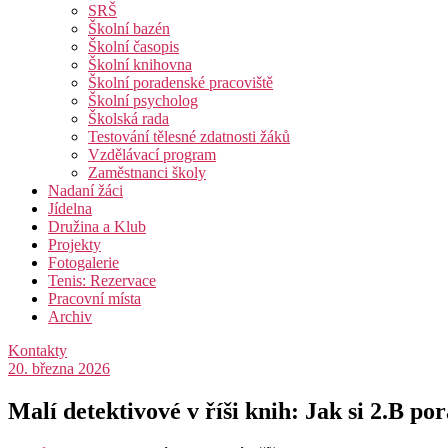
SRŠ
Školní bazén
Školní časopis
Školní knihovna
Školní poradenské pracoviště
Školní psycholog
Školská rada
Testování tělesné zdatnosti žáků
Vzdělávací program
Zaměstnanci školy
Nadaní žáci
Jídelna
Družina a Klub
Projekty
Fotogalerie
Tenis: Rezervace
Pracovní místa
Archiv
Kontakty
20. března 2026
Malí detektivové v říši knih: Jak si 2.B po