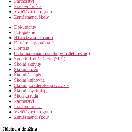
Partnerství
Pracovní místa
Vzdělávací program
Zaměstnanci školy
Dokumenty
Fotogalerie
Historie a současnost
Kariérová poradkyně
Kontakt
Ochrana oznamovatelů (whistleblowing)
Spolek Rodiče škole (SRŠ)
Školní aktivity
Školní bazén
Školní časopis
Školní knihovna
Školní poradenské pracoviště
Školní psycholog
Školská rada
Partnerství
Pracovní místa
Vzdělávací program
Zaměstnanci školy
Jídelna a družina