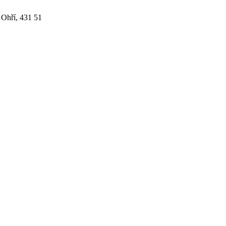
 Ohří, 431 51