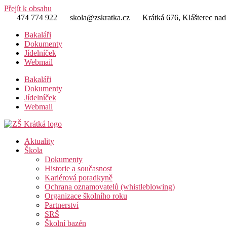
Přejít k obsahu
474 774 922
skola@zskratka.cz
Krátká 676, Klášterec nad
Bakaláři
Dokumenty
Jídelníček
Webmail
Bakaláři
Dokumenty
Jídelníček
Webmail
Aktuality
Škola
Dokumenty
Historie a současnost
Kariérová poradkyně
Ochrana oznamovatelů (whistleblowing)
Organizace školního roku
Partnerství
SRŠ
Školní bazén