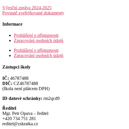
Výroční zpráva 2024-2025
Povinně zveřejňované dokumenty
Informace
Prohlášení o přístupnosti
Zpracování osobních údajů
Prohlášení o přístupnosti
Zpracování osobních údajů
Zástupci školy
IČ:
46787488
DIČ:
CZ46787488
(škola není plátcem DPH)
ID datové schránky:
rm2qcd9
Ředitel
Mgr. Petr Opava – ředitel
+420 734 751 281
reditel@zskratka.cz