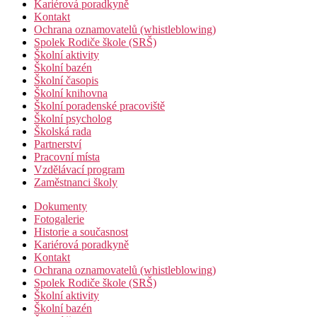
Kariérová poradkyně
Kontakt
Ochrana oznamovatelů (whistleblowing)
Spolek Rodiče škole (SRŠ)
Školní aktivity
Školní bazén
Školní časopis
Školní knihovna
Školní poradenské pracoviště
Školní psycholog
Školská rada
Partnerství
Pracovní místa
Vzdělávací program
Zaměstnanci školy
Dokumenty
Fotogalerie
Historie a současnost
Kariérová poradkyně
Kontakt
Ochrana oznamovatelů (whistleblowing)
Spolek Rodiče škole (SRŠ)
Školní aktivity
Školní bazén