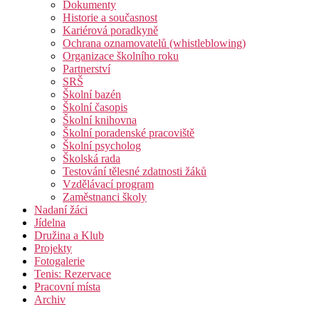
Dokumenty
Historie a současnost
Kariérová poradkyně
Ochrana oznamovatelů (whistleblowing)
Organizace školního roku
Partnerství
SRŠ
Školní bazén
Školní časopis
Školní knihovna
Školní poradenské pracoviště
Školní psycholog
Školská rada
Testování tělesné zdatnosti žáků
Vzdělávací program
Zaměstnanci školy
Nadaní žáci
Jídelna
Družina a Klub
Projekty
Fotogalerie
Tenis: Rezervace
Pracovní místa
Archiv