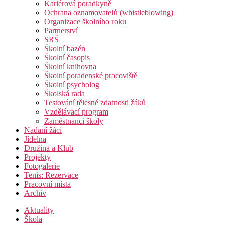
Kariérová poradkyně
Ochrana oznamovatelů (whistleblowing)
Organizace školního roku
Partnerství
SRŠ
Školní bazén
Školní časopis
Školní knihovna
Školní poradenské pracoviště
Školní psycholog
Školská rada
Testování tělesné zdatnosti žáků
Vzdělávací program
Zaměstnanci školy
Nadaní žáci
Jídelna
Družina a Klub
Projekty
Fotogalerie
Tenis: Rezervace
Pracovní místa
Archiv
Aktuality
Škola