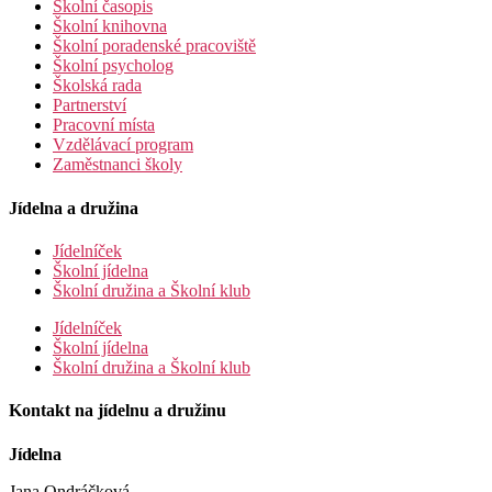
Školní časopis
Školní knihovna
Školní poradenské pracoviště
Školní psycholog
Školská rada
Partnerství
Pracovní místa
Vzdělávací program
Zaměstnanci školy
Jídelna a družina
Jídelníček
Školní jídelna
Školní družina a Školní klub
Jídelníček
Školní jídelna
Školní družina a Školní klub
Kontakt na jídelnu a družinu
Jídelna
Jana Ondráčková