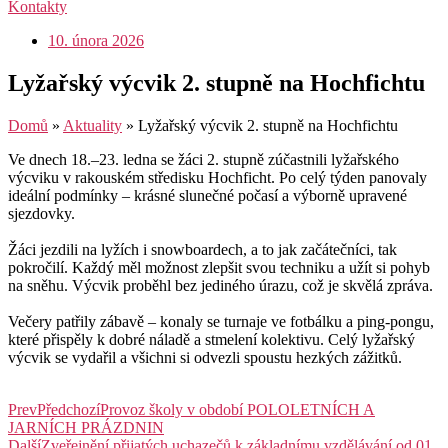
Kontakty
10. února 2026
Lyžařský výcvik 2. stupně na Hochfichtu
Domů
»
Aktuality
»
Lyžařský výcvik 2. stupně na Hochfichtu
Ve dnech 18.–23. ledna se žáci 2. stupně zúčastnili lyžařského
výcviku v rakouském středisku Hochficht. Po celý týden panovaly
ideální podmínky – krásné slunečné počasí a výborně upravené
sjezdovky.
Žáci jezdili na lyžích i snowboardech, a to jak začátečníci, tak
pokročilí. Každý měl možnost zlepšit svou techniku a užít si pohyb
na sněhu. Výcvik proběhl bez jediného úrazu, což je skvělá zpráva.
Večery patřily zábavě – konaly se turnaje ve fotbálku a ping-pongu,
které přispěly k dobré náladě a stmelení kolektivu. Celý lyžařský
výcvik se vydařil a všichni si odvezli spoustu hezkých zážitků.
Prev
Předchozí
Provoz školy v období POLOLETNÍCH A
JARNÍCH PRÁZDNIN
Další
Zveřejnění přijatých uchazečů k základnímu vzdělávání od 01.