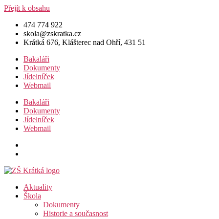
Přejít k obsahu
474 774 922
skola@zskratka.cz
Krátká 676, Klášterec nad Ohří, 431 51
Bakaláři
Dokumenty
Jídelníček
Webmail
Bakaláři
Dokumenty
Jídelníček
Webmail
Aktuality
Škola
Dokumenty
Historie a současnost