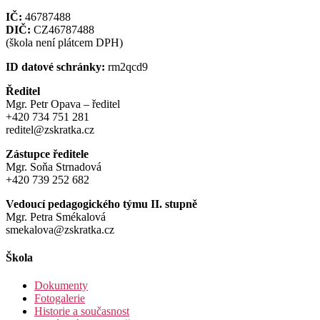
IČ:
46787488
DIČ:
CZ46787488
(škola není plátcem DPH)
ID datové schránky:
rm2qcd9
Ředitel
Mgr. Petr Opava – ředitel
+420 734 751 281
reditel@zskratka.cz
Zástupce ředitele
Mgr. Soňa Strnadová
+420 739 252 682
Vedoucí pedagogického týmu II. stupně
Mgr. Petra Smékalová
smekalova@zskratka.cz
Škola
Dokumenty
Fotogalerie
Historie a současnost