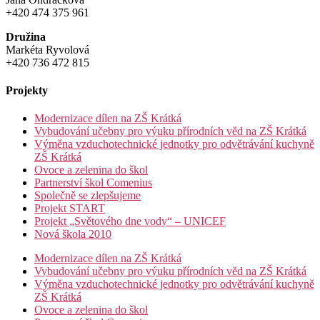
+420 474 375 961
Družina
Markéta Ryvolová
+420 736 472 815
Projekty
Modernizace dílen na ZŠ Krátká
Vybudování učebny pro výuku přírodních věd na ZŠ Krátká
Výměna vzduchotechnické jednotky pro odvětrávání kuchyně
ZŠ Krátká
Ovoce a zelenina do škol
Partnerství škol Comenius
Společně se zlepšujeme
Projekt START
Projekt „Světového dne vody“ – UNICEF
Nová škola 2010
Modernizace dílen na ZŠ Krátká
Vybudování učebny pro výuku přírodních věd na ZŠ Krátká
Výměna vzduchotechnické jednotky pro odvětrávání kuchyně
ZŠ Krátká
Ovoce a zelenina do škol