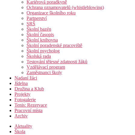
Kariérová poradkyně
Ochrana oznamovatelů (whistleblowing)
Organizace školního roku
Partnerství
SRŠ
Školní bazén
Školní časopis
Školní knihovna
Školní poradenské pracoviště
Školní psycholog
Školská rada
Testování tělesné zdatnosti žáků
Vzdělávací program
Zaměstnanci školy
Nadaní žáci
Jídelna
Družina a Klub
Projekty
Fotogalerie
Tenis: Rezervace
Pracovní místa
Archiv
Aktuality
Škola