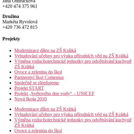
Jana Ondráčková
+420 474 375 961
Družina
Markéta Ryvolová
+420 736 472 815
Projekty
Modernizace dílen na ZŠ Krátká
Vybudování učebny pro výuku přírodních věd na ZŠ Krátká
Výměna vzduchotechnické jednotky pro odvětrávání kuchyně
ZŠ Krátká
Ovoce a zelenina do škol
Partnerství škol Comenius
Společně se zlepšujeme
Projekt START
Projekt „Světového dne vody“ – UNICEF
Nová škola 2010
Modernizace dílen na ZŠ Krátká
Vybudování učebny pro výuku přírodních věd na ZŠ Krátká
Výměna vzduchotechnické jednotky pro odvětrávání kuchyně
ZŠ Krátká
Ovoce a zelenina do škol