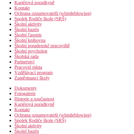
Kariérová poradkyně
Kontakt
Ochrana oznamovatelů (whistleblowing)
Spolek Rodiče škole (SRŠ)
Školní aktivity
Školní bazén
Školní časopis
Školní knihovna
Školní poradenské pracoviště
Školní psycholog
Školská rada
Partnerství
Pracovní místa
Vzdělávací program
Zaměstnanci školy
Dokumenty
Fotogalerie
Historie a současnost
Kariérová poradkyně
Kontakt
Ochrana oznamovatelů (whistleblowing)
Spolek Rodiče škole (SRŠ)
Školní aktivity
Školní bazén