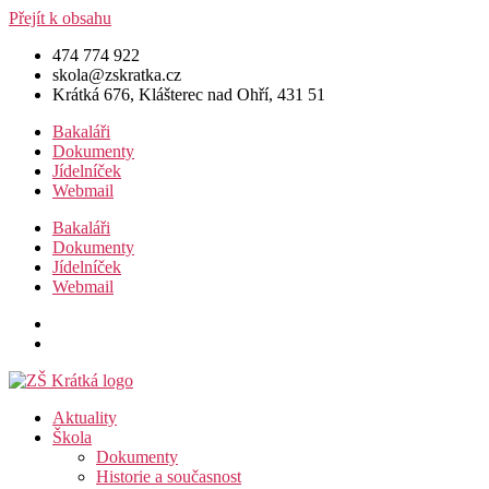
Přejít k obsahu
474 774 922
skola@zskratka.cz
Krátká 676, Klášterec nad Ohří, 431 51
Bakaláři
Dokumenty
Jídelníček
Webmail
Bakaláři
Dokumenty
Jídelníček
Webmail
Aktuality
Škola
Dokumenty
Historie a současnost