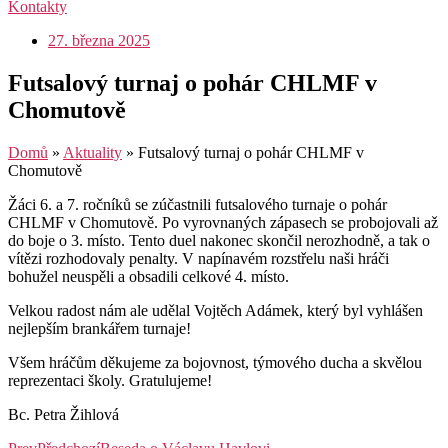
Kontakty
27. března 2025
Futsalový turnaj o pohár CHLMF v
Chomutově
Domů
»
Aktuality
»
Futsalový turnaj o pohár CHLMF v
Chomutově
Žáci 6. a 7. ročníků se zúčastnili futsalového turnaje o pohár
CHLMF v Chomutově. Po vyrovnaných zápasech se probojovali až
do boje o 3. místo. Tento duel nakonec skončil nerozhodně, a tak o
vítězi rozhodovaly penalty. V napínavém rozstřelu naši hráči
bohužel neuspěli a obsadili celkové 4. místo.
Velkou radost nám ale udělal Vojtěch Adámek, který byl vyhlášen
nejlepším brankářem turnaje!
Všem hráčům děkujeme za bojovnost, týmového ducha a skvělou
reprezentaci školy. Gratulujeme!
Bc. Petra Žihlová