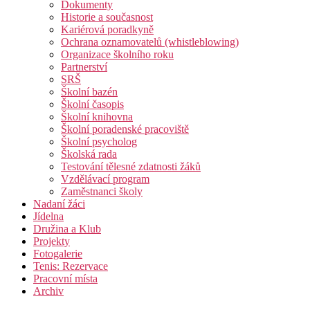
Dokumenty
Historie a současnost
Kariérová poradkyně
Ochrana oznamovatelů (whistleblowing)
Organizace školního roku
Partnerství
SRŠ
Školní bazén
Školní časopis
Školní knihovna
Školní poradenské pracoviště
Školní psycholog
Školská rada
Testování tělesné zdatnosti žáků
Vzdělávací program
Zaměstnanci školy
Nadaní žáci
Jídelna
Družina a Klub
Projekty
Fotogalerie
Tenis: Rezervace
Pracovní místa
Archiv