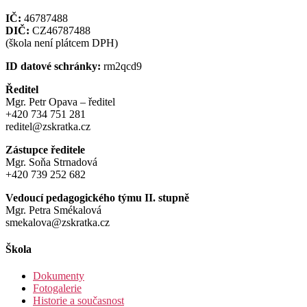
IČ:
46787488
DIČ:
CZ46787488
(škola není plátcem DPH)
ID datové schránky:
rm2qcd9
Ředitel
Mgr. Petr Opava – ředitel
+420 734 751 281
reditel@zskratka.cz
Zástupce ředitele
Mgr. Soňa Strnadová
+420 739 252 682
Vedoucí pedagogického týmu II. stupně
Mgr. Petra Smékalová
smekalova@zskratka.cz
Škola
Dokumenty
Fotogalerie
Historie a současnost