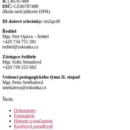
IČ:
46787488
DIČ:
CZ46787488
(škola není plátcem DPH)
ID datové schránky:
rm2qcd9
Ředitel
Mgr. Petr Opava – ředitel
+420 734 751 281
reditel@zskratka.cz
Zástupce ředitele
Mgr. Soňa Strnadová
+420 739 252 682
Vedoucí pedagogického týmu II. stupně
Mgr. Petra Smékalová
smekalova@zskratka.cz
Škola
Dokumenty
Fotogalerie
Historie a současnost
Kariérová poradkyně