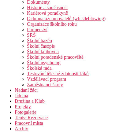
Dokumenty
Historie a současnost
Kariérová poradkyně
Ochrana oznamovatelů (whistleblowing)
Organizace školního roku
Partnerství
SRŠ
Školní bazén
Školní časopis
Školní knihovna
Školní poradenské pracoviště
Školní psycholog
Školská rada
Testování tělesné zdatnosti žáků
Vzdělávací program
Zaměstnanci školy
Nadaní žáci
Jídelna
Družina a Klub
Projekty
Fotogalerie
Tenis: Rezervace
Pracovní místa
Archiv