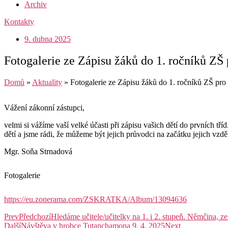
Archiv
Kontakty
9. dubna 2025
Fotogalerie ze Zápisu žáků do 1. ročníků ZŠ
Domů
»
Aktuality
»
Fotogalerie ze Zápisu žáků do 1. ročníků ZŠ pro
Vážení zákonní zástupci,
velmi si vážíme vaší velké účasti při zápisu vašich dětí do prvních t
dětí a jsme rádi, že můžeme být jejich průvodci na začátku jejich vzd
Mgr. Soňa Strnadová
Fotogalerie
https://eu.zonerama.com/ZSKRATKA/Album/13094636
Prev
Předchozí
Hledáme učitele/učitelky na 1. i 2. stupeň. Němčina, z
Další
Návštěva v hrobce Tutanchamona 9. 4. 2025
Next