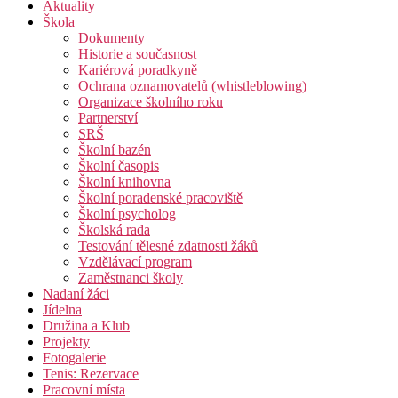
Aktuality
Škola
Dokumenty
Historie a současnost
Kariérová poradkyně
Ochrana oznamovatelů (whistleblowing)
Organizace školního roku
Partnerství
SRŠ
Školní bazén
Školní časopis
Školní knihovna
Školní poradenské pracoviště
Školní psycholog
Školská rada
Testování tělesné zdatnosti žáků
Vzdělávací program
Zaměstnanci školy
Nadaní žáci
Jídelna
Družina a Klub
Projekty
Fotogalerie
Tenis: Rezervace
Pracovní místa