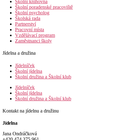
Školní knihovna
Školní poradenské pracoviště
Školní psycholog
Školská rada
Partnerství
Pracovní místa
Vzdělávací program
Zaměstnanci školy
Jídelna a družina
Jídelníček
Školní jídelna
Školní družina a Školní klub
Jídelníček
Školní jídelna
Školní družina a Školní klub
Kontakt na jídelnu a družinu
Jídelna
Jana Ondráčková
+420 474 375 961