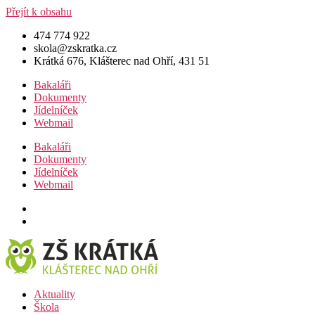
Přejít k obsahu
474 774 922
skola@zskratka.cz
Krátká 676, Klášterec nad Ohří, 431 51
Bakaláři
Dokumenty
Jídelníček
Webmail
Bakaláři
Dokumenty
Jídelníček
Webmail
Aktuality
Škola