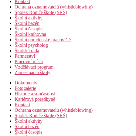
Kontakt
Ochrana oznamovatelů (whistleblowing)
Spolek Rodiče škole (SRŠ)
Školní aktivity
Školní bazén
Školní časopis
Školní knihovna
Školní poradenské pracoviště
Školní psycholog
Školská rada
Partnerství
Pracovní místa
Vzdělávací program
Zaměstnanci školy
Dokumenty
Fotogalerie
Historie a současnost
Kariérová poradkyně
Kontakt
Ochrana oznamovatelů (whistleblowing)
Spolek Rodiče škole (SRŠ)
Školní aktivity
Školní bazén
Školní časopis