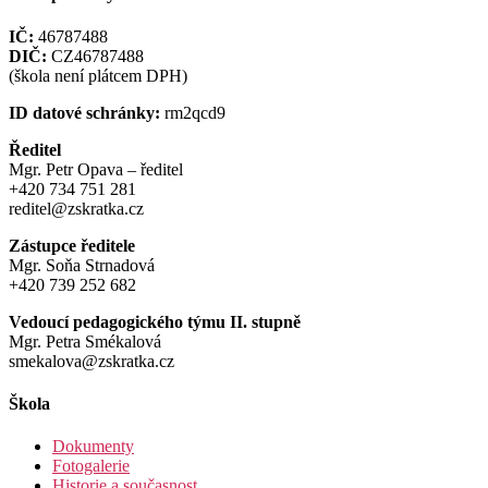
IČ:
46787488
DIČ:
CZ46787488
(škola není plátcem DPH)
ID datové schránky:
rm2qcd9
Ředitel
Mgr. Petr Opava – ředitel
+420 734 751 281
reditel@zskratka.cz
Zástupce ředitele
Mgr. Soňa Strnadová
+420 739 252 682
Vedoucí pedagogického týmu II. stupně
Mgr. Petra Smékalová
smekalova@zskratka.cz
Škola
Dokumenty
Fotogalerie
Historie a současnost