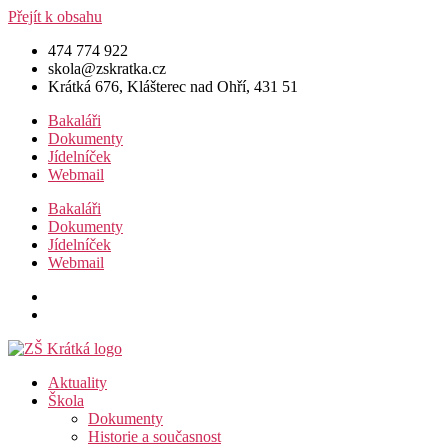
Přejít k obsahu
474 774 922
skola@zskratka.cz
Krátká 676, Klášterec nad Ohří, 431 51
Bakaláři
Dokumenty
Jídelníček
Webmail
Bakaláři
Dokumenty
Jídelníček
Webmail
Aktuality
Škola
Dokumenty
Historie a současnost