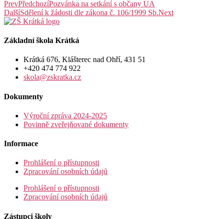
Prev
Předchozí
Pozvánka na setkání s občany UA
Další
Sdělení k žádosti dle zákona č. 106/1999 Sb.
Next
Základní škola Krátká
Krátká 676, Klášterec nad Ohří, 431 51
+420 474 774 922
skola@zskratka.cz
Dokumenty
Výroční zpráva 2024-2025
Povinně zveřejňované dokumenty
Informace
Prohlášení o přístupnosti
Zpracování osobních údajů
Prohlášení o přístupnosti
Zpracování osobních údajů
Zástupci školy