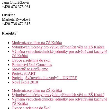
Jana Ondráčková
+420 474 375 961
Družina
Markéta Ryvolová
+420 736 472 815
Projekty
Modernizace dílen na ZŠ Krátká
Vybudování učebny pro výuku přírodních věd na ZŠ Krátká
Výměna vzduchotechnické jednotky pro odvětrávání kuchyně
ZŠ Krátká
Ovoce a zelenina do škol
Partnerství škol Comenius
Společně se zlepšujeme
Projekt START
Projekt „Světového dne vody“ – UNICEF
Nová škola 2010
Modernizace dílen na ZŠ Krátká
Vybudování učebny pro výuku přírodních věd na ZŠ Krátká
Výměna vzduchotechnické jednotky pro odvětrávání kuchyně
ZŠ Krátká
Ovoce a zelenina do škol