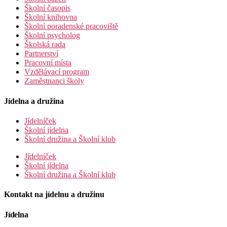
Školní časopis
Školní knihovna
Školní poradenské pracoviště
Školní psycholog
Školská rada
Partnerství
Pracovní místa
Vzdělávací program
Zaměstnanci školy
Jídelna a družina
Jídelníček
Školní jídelna
Školní družina a Školní klub
Jídelníček
Školní jídelna
Školní družina a Školní klub
Kontakt na jídelnu a družinu
Jídelna