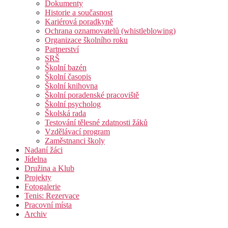
Dokumenty
Historie a současnost
Kariérová poradkyně
Ochrana oznamovatelů (whistleblowing)
Organizace školního roku
Partnerství
SRŠ
Školní bazén
Školní časopis
Školní knihovna
Školní poradenské pracoviště
Školní psycholog
Školská rada
Testování tělesné zdatnosti žáků
Vzdělávací program
Zaměstnanci školy
Nadaní žáci
Jídelna
Družina a Klub
Projekty
Fotogalerie
Tenis: Rezervace
Pracovní místa
Archiv