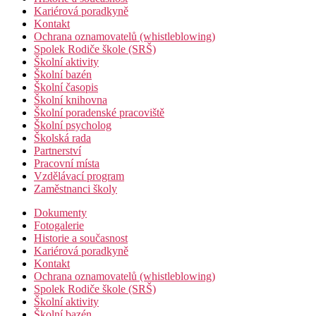
Kariérová poradkyně
Kontakt
Ochrana oznamovatelů (whistleblowing)
Spolek Rodiče škole (SRŠ)
Školní aktivity
Školní bazén
Školní časopis
Školní knihovna
Školní poradenské pracoviště
Školní psycholog
Školská rada
Partnerství
Pracovní místa
Vzdělávací program
Zaměstnanci školy
Dokumenty
Fotogalerie
Historie a současnost
Kariérová poradkyně
Kontakt
Ochrana oznamovatelů (whistleblowing)
Spolek Rodiče škole (SRŠ)
Školní aktivity
Školní bazén