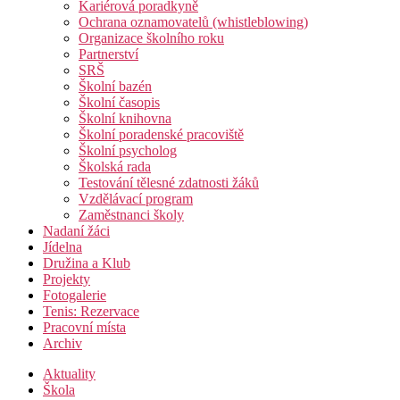
Kariérová poradkyně
Ochrana oznamovatelů (whistleblowing)
Organizace školního roku
Partnerství
SRŠ
Školní bazén
Školní časopis
Školní knihovna
Školní poradenské pracoviště
Školní psycholog
Školská rada
Testování tělesné zdatnosti žáků
Vzdělávací program
Zaměstnanci školy
Nadaní žáci
Jídelna
Družina a Klub
Projekty
Fotogalerie
Tenis: Rezervace
Pracovní místa
Archiv
Aktuality
Škola