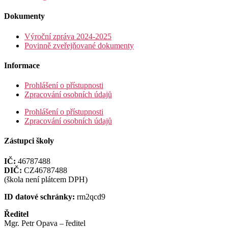
Dokumenty
Výroční zpráva 2024-2025
Povinně zveřejňované dokumenty
Informace
Prohlášení o přístupnosti
Zpracování osobních údajů
Prohlášení o přístupnosti
Zpracování osobních údajů
Zástupci školy
IČ:
46787488
DIČ:
CZ46787488
(škola není plátcem DPH)
ID datové schránky:
rm2qcd9
Ředitel
Mgr. Petr Opava – ředitel