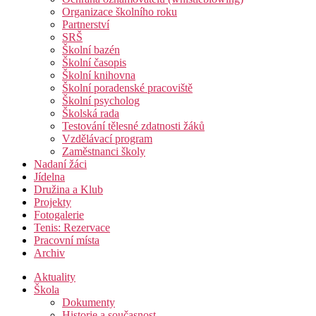
Organizace školního roku
Partnerství
SRŠ
Školní bazén
Školní časopis
Školní knihovna
Školní poradenské pracoviště
Školní psycholog
Školská rada
Testování tělesné zdatnosti žáků
Vzdělávací program
Zaměstnanci školy
Nadaní žáci
Jídelna
Družina a Klub
Projekty
Fotogalerie
Tenis: Rezervace
Pracovní místa
Archiv
Aktuality
Škola
Dokumenty
Historie a současnost