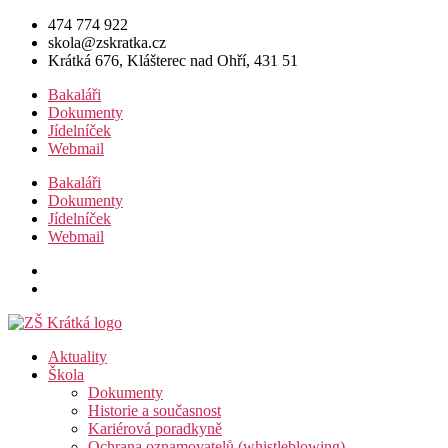
Přejít
474 774 922
k
skola@zskratka.cz
obsahu
Krátká 676, Klášterec nad Ohří, 431 51
Bakaláři
Dokumenty
Jídelníček
Webmail
Bakaláři
Dokumenty
Jídelníček
Webmail
Aktuality
Škola
Dokumenty
Historie a současnost
Kariérová poradkyně
Ochrana oznamovatelů (whistleblowing)