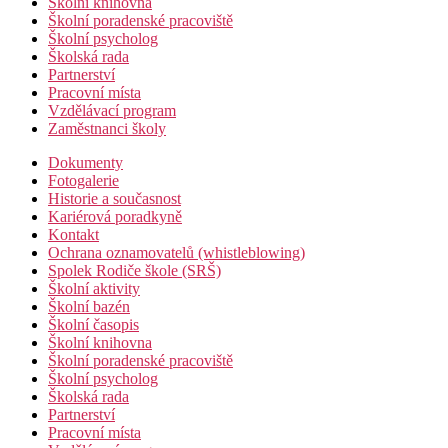
Školní knihovna
Školní poradenské pracoviště
Školní psycholog
Školská rada
Partnerství
Pracovní místa
Vzdělávací program
Zaměstnanci školy
Dokumenty
Fotogalerie
Historie a současnost
Kariérová poradkyně
Kontakt
Ochrana oznamovatelů (whistleblowing)
Spolek Rodiče škole (SRŠ)
Školní aktivity
Školní bazén
Školní časopis
Školní knihovna
Školní poradenské pracoviště
Školní psycholog
Školská rada
Partnerství
Pracovní místa