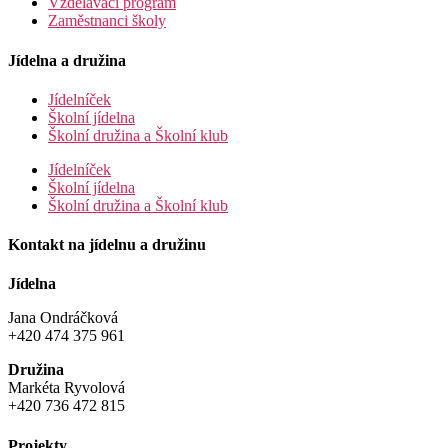
Vzdělávací program
Zaměstnanci školy
Jídelna a družina
Jídelníček
Školní jídelna
Školní družina a Školní klub
Jídelníček
Školní jídelna
Školní družina a Školní klub
Kontakt na jídelnu a družinu
Jídelna
Jana Ondráčková
+420 474 375 961
Družina
Markéta Ryvolová
+420 736 472 815
Projekty