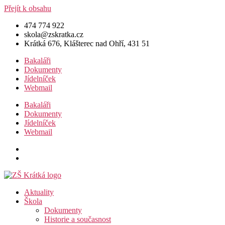
Přejít k obsahu
474 774 922
skola@zskratka.cz
Krátká 676, Klášterec nad Ohří, 431 51
Bakaláři
Dokumenty
Jídelníček
Webmail
Bakaláři
Dokumenty
Jídelníček
Webmail
Aktuality
Škola
Dokumenty
Historie a současnost