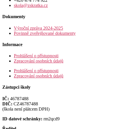
+420 474 774 922
skola@zskratka.cz
Dokumenty
Výroční zpráva 2024-2025
Povinně zveřejňované dokumenty
Informace
Prohlášení o přístupnosti
Zpracování osobních údajů
Prohlášení o přístupnosti
Zpracování osobních údajů
Zástupci školy
IČ:
46787488
DIČ:
CZ46787488
(škola není plátcem DPH)
ID datové schránky:
rm2qcd9
Ředitel