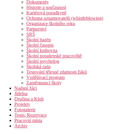
Dokumenty
Historie a současnost
Kariérová poradkyně
Ochrana oznamovatelů (whistleblowing)
Organizace školního roku
Partnerství
SRŠ
Školní bazén
Školní časopis
Školní knihovna
Školní poradenské pracoviště
Školní psycholog
Školská rada
Testování tělesné zdatnosti žáků
Vzdělávací program
Zaměstnanci školy
Nadaní žáci
Jídelna
Družina a Klub
Projekty
Fotogalerie
Tenis: Rezervace
Pracovní místa
Archiv