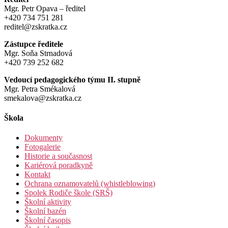
Mgr. Petr Opava – ředitel
+420 734 751 281
reditel@zskratka.cz
Zástupce ředitele
Mgr. Soňa Strnadová
+420 739 252 682
Vedoucí pedagogického týmu II. stupně
Mgr. Petra Smékalová
smekalova@zskratka.cz
Škola
Dokumenty
Fotogalerie
Historie a současnost
Kariérová poradkyně
Kontakt
Ochrana oznamovatelů (whistleblowing)
Spolek Rodiče škole (SRŠ)
Školní aktivity
Školní bazén
Školní časopis