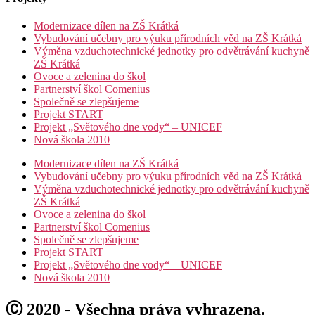
Modernizace dílen na ZŠ Krátká
Vybudování učebny pro výuku přírodních věd na ZŠ Krátká
Výměna vzduchotechnické jednotky pro odvětrávání kuchyně
ZŠ Krátká
Ovoce a zelenina do škol
Partnerství škol Comenius
Společně se zlepšujeme
Projekt START
Projekt „Světového dne vody“ – UNICEF
Nová škola 2010
Modernizace dílen na ZŠ Krátká
Vybudování učebny pro výuku přírodních věd na ZŠ Krátká
Výměna vzduchotechnické jednotky pro odvětrávání kuchyně
ZŠ Krátká
Ovoce a zelenina do škol
Partnerství škol Comenius
Společně se zlepšujeme
Projekt START
Projekt „Světového dne vody“ – UNICEF
Nová škola 2010
Ⓒ 2020 - Všechna práva vyhrazena.