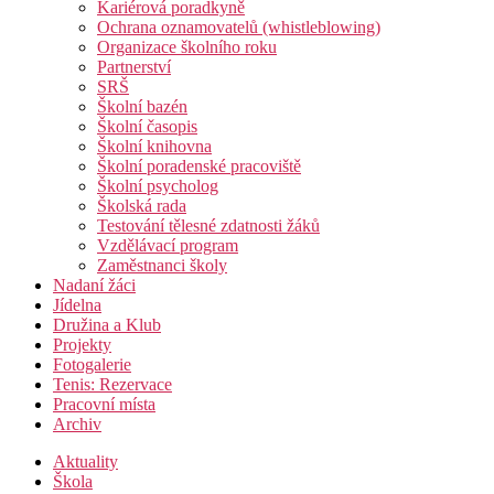
Kariérová poradkyně
Ochrana oznamovatelů (whistleblowing)
Organizace školního roku
Partnerství
SRŠ
Školní bazén
Školní časopis
Školní knihovna
Školní poradenské pracoviště
Školní psycholog
Školská rada
Testování tělesné zdatnosti žáků
Vzdělávací program
Zaměstnanci školy
Nadaní žáci
Jídelna
Družina a Klub
Projekty
Fotogalerie
Tenis: Rezervace
Pracovní místa
Archiv
Aktuality
Škola