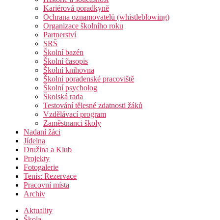
Kariérová poradkyně
Ochrana oznamovatelů (whistleblowing)
Organizace školního roku
Partnerství
SRŠ
Školní bazén
Školní časopis
Školní knihovna
Školní poradenské pracoviště
Školní psycholog
Školská rada
Testování tělesné zdatnosti žáků
Vzdělávací program
Zaměstnanci školy
Nadaní žáci
Jídelna
Družina a Klub
Projekty
Fotogalerie
Tenis: Rezervace
Pracovní místa
Archiv
Aktuality
Škola