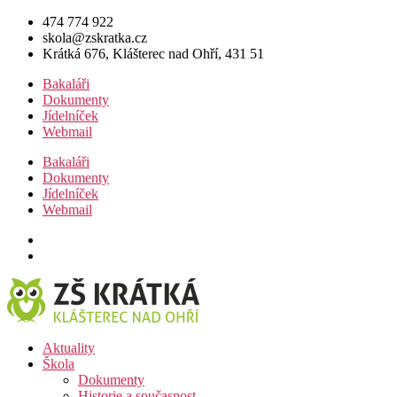
Přejít
474 774 922
k
skola@zskratka.cz
obsahu
Krátká 676, Klášterec nad Ohří, 431 51
Bakaláři
Dokumenty
Jídelníček
Webmail
Bakaláři
Dokumenty
Jídelníček
Webmail
Aktuality
Škola
Dokumenty
Historie a současnost