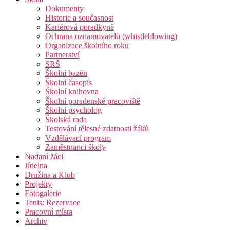
Dokumenty
Historie a současnost
Kariérová poradkyně
Ochrana oznamovatelů (whistleblowing)
Organizace školního roku
Partnerství
SRŠ
Školní bazén
Školní časopis
Školní knihovna
Školní poradenské pracoviště
Školní psycholog
Školská rada
Testování tělesné zdatnosti žáků
Vzdělávací program
Zaměstnanci školy
Nadaní žáci
Jídelna
Družina a Klub
Projekty
Fotogalerie
Tenis: Rezervace
Pracovní místa
Archiv