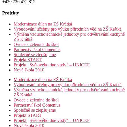
+420 736 472 815
Projekty
Modernizace dílen na ZŠ Krátká
Vybudování učebny pro výuku přírodních věd na ZŠ Krátká
Výměna vzduchotechnické jednotky pro odvětrávání kuchyně
ZŠ Krátká
Ovoce a zelenina do škol
Partnerství škol Comenius
Společně se zlepšujeme
Projekt START
Projekt „Světového dne vody“ – UNICEF
Nová škola 2010
Modernizace dílen na ZŠ Krátká
Vybudování učebny pro výuku přírodních věd na ZŠ Krátká
Výměna vzduchotechnické jednotky pro odvětrávání kuchyně
ZŠ Krátká
Ovoce a zelenina do škol
Partnerství škol Comenius
Společně se zlepšujeme
Projekt START
Projekt „Světového dne vody“ – UNICEF
Nová škola 2010