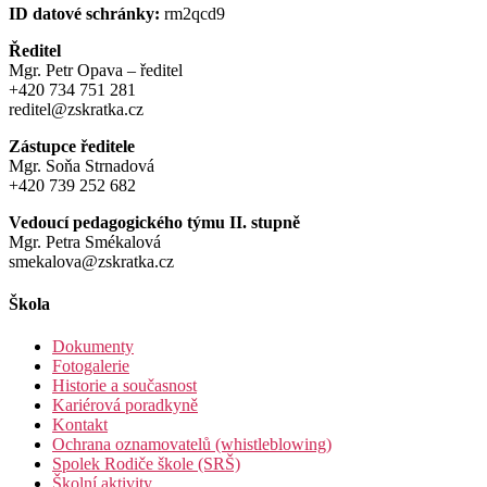
ID datové schránky:
rm2qcd9
Ředitel
Mgr. Petr Opava – ředitel
+420 734 751 281
reditel@zskratka.cz
Zástupce ředitele
Mgr. Soňa Strnadová
+420 739 252 682
Vedoucí pedagogického týmu II. stupně
Mgr. Petra Smékalová
smekalova@zskratka.cz
Škola
Dokumenty
Fotogalerie
Historie a současnost
Kariérová poradkyně
Kontakt
Ochrana oznamovatelů (whistleblowing)
Spolek Rodiče škole (SRŠ)
Školní aktivity