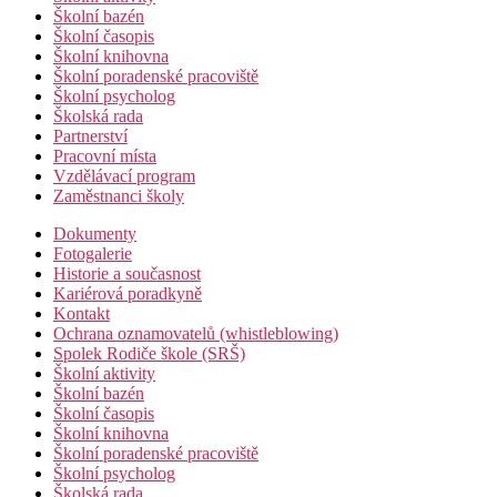
Školní bazén
Školní časopis
Školní knihovna
Školní poradenské pracoviště
Školní psycholog
Školská rada
Partnerství
Pracovní místa
Vzdělávací program
Zaměstnanci školy
Dokumenty
Fotogalerie
Historie a současnost
Kariérová poradkyně
Kontakt
Ochrana oznamovatelů (whistleblowing)
Spolek Rodiče škole (SRŠ)
Školní aktivity
Školní bazén
Školní časopis
Školní knihovna
Školní poradenské pracoviště
Školní psycholog
Školská rada