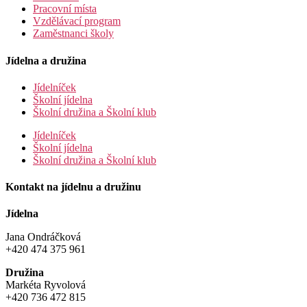
Pracovní místa
Vzdělávací program
Zaměstnanci školy
Jídelna a družina
Jídelníček
Školní jídelna
Školní družina a Školní klub
Jídelníček
Školní jídelna
Školní družina a Školní klub
Kontakt na jídelnu a družinu
Jídelna
Jana Ondráčková
+420 474 375 961
Družina
Markéta Ryvolová
+420 736 472 815