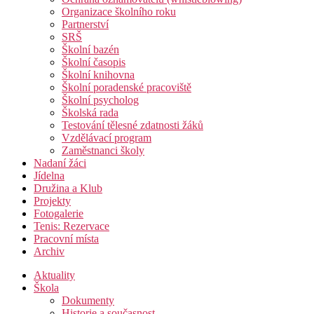
Organizace školního roku
Partnerství
SRŠ
Školní bazén
Školní časopis
Školní knihovna
Školní poradenské pracoviště
Školní psycholog
Školská rada
Testování tělesné zdatnosti žáků
Vzdělávací program
Zaměstnanci školy
Nadaní žáci
Jídelna
Družina a Klub
Projekty
Fotogalerie
Tenis: Rezervace
Pracovní místa
Archiv
Aktuality
Škola
Dokumenty
Historie a současnost