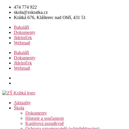
Přejít
474 774 922
k
skola@zskratka.cz
obsahu
Krátká 676, Klášterec nad Ohří, 431 51
Bakaláři
Dokumenty
Jídelníček
Webmail
Bakaláři
Dokumenty
Jídelníček
Webmail
Aktuality
Škola
Dokumenty
Historie a současnost
Kariérová poradkyně
Ochrana oznamovatelů (whistleblowing)