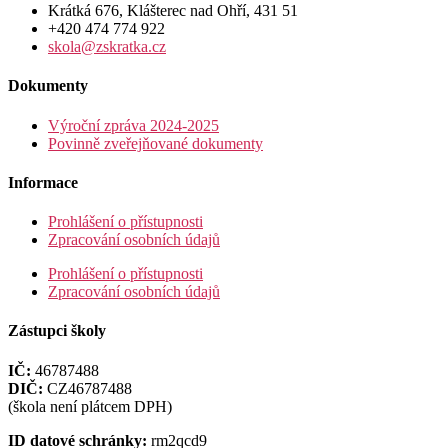
Krátká 676, Klášterec nad Ohří, 431 51
+420 474 774 922
skola@zskratka.cz
Dokumenty
Výroční zpráva 2024-2025
Povinně zveřejňované dokumenty
Informace
Prohlášení o přístupnosti
Zpracování osobních údajů
Prohlášení o přístupnosti
Zpracování osobních údajů
Zástupci školy
IČ:
46787488
DIČ:
CZ46787488
(škola není plátcem DPH)
ID datové schránky:
rm2qcd9