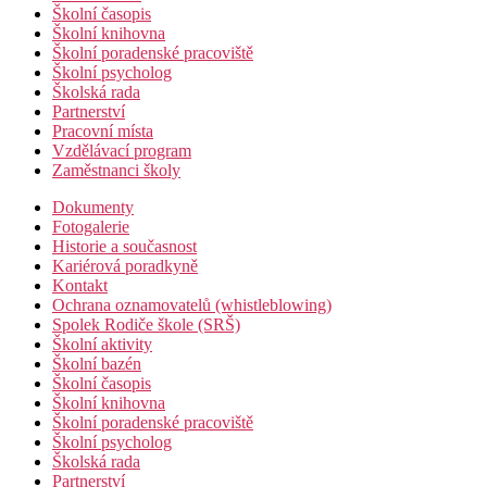
Školní časopis
Školní knihovna
Školní poradenské pracoviště
Školní psycholog
Školská rada
Partnerství
Pracovní místa
Vzdělávací program
Zaměstnanci školy
Dokumenty
Fotogalerie
Historie a současnost
Kariérová poradkyně
Kontakt
Ochrana oznamovatelů (whistleblowing)
Spolek Rodiče škole (SRŠ)
Školní aktivity
Školní bazén
Školní časopis
Školní knihovna
Školní poradenské pracoviště
Školní psycholog
Školská rada
Partnerství