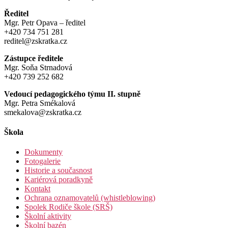
Ředitel
Mgr. Petr Opava – ředitel
+420 734 751 281
reditel@zskratka.cz
Zástupce ředitele
Mgr. Soňa Strnadová
+420 739 252 682
Vedoucí pedagogického týmu II. stupně
Mgr. Petra Smékalová
smekalova@zskratka.cz
Škola
Dokumenty
Fotogalerie
Historie a současnost
Kariérová poradkyně
Kontakt
Ochrana oznamovatelů (whistleblowing)
Spolek Rodiče škole (SRŠ)
Školní aktivity
Školní bazén