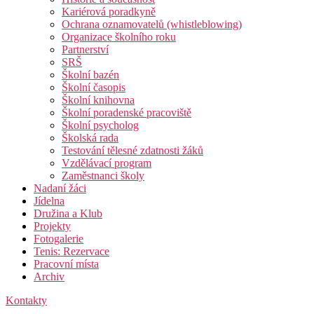
Kariérová poradkyně
Ochrana oznamovatelů (whistleblowing)
Organizace školního roku
Partnerství
SRŠ
Školní bazén
Školní časopis
Školní knihovna
Školní poradenské pracoviště
Školní psycholog
Školská rada
Testování tělesné zdatnosti žáků
Vzdělávací program
Zaměstnanci školy
Nadaní žáci
Jídelna
Družina a Klub
Projekty
Fotogalerie
Tenis: Rezervace
Pracovní místa
Archiv
Kontakty