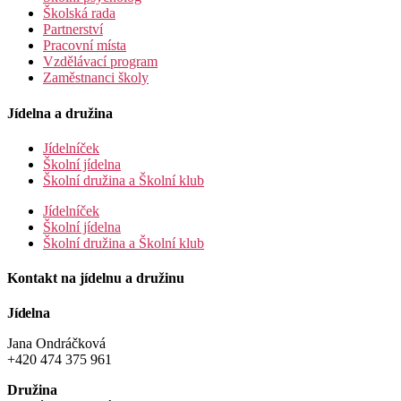
Školská rada
Partnerství
Pracovní místa
Vzdělávací program
Zaměstnanci školy
Jídelna a družina
Jídelníček
Školní jídelna
Školní družina a Školní klub
Jídelníček
Školní jídelna
Školní družina a Školní klub
Kontakt na jídelnu a družinu
Jídelna
Jana Ondráčková
+420 474 375 961
Družina