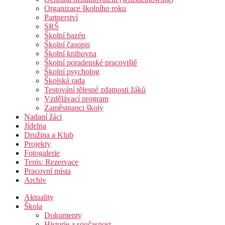
Organizace školního roku
Partnerství
SRŠ
Školní bazén
Školní časopis
Školní knihovna
Školní poradenské pracoviště
Školní psycholog
Školská rada
Testování tělesné zdatnosti žáků
Vzdělávací program
Zaměstnanci školy
Nadaní žáci
Jídelna
Družina a Klub
Projekty
Fotogalerie
Tenis: Rezervace
Pracovní místa
Archiv
Aktuality
Škola
Dokumenty
Historie a současnost