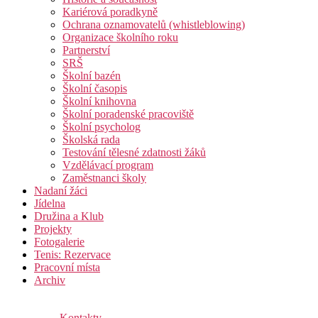
Kariérová poradkyně
Ochrana oznamovatelů (whistleblowing)
Organizace školního roku
Partnerství
SRŠ
Školní bazén
Školní časopis
Školní knihovna
Školní poradenské pracoviště
Školní psycholog
Školská rada
Testování tělesné zdatnosti žáků
Vzdělávací program
Zaměstnanci školy
Nadaní žáci
Jídelna
Družina a Klub
Projekty
Fotogalerie
Tenis: Rezervace
Pracovní místa
Archiv
Kontakty