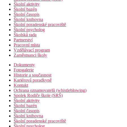
Školní aktivity
Školní bazén
Školní časopis
Školní knihovna
Školní poradenské pracoviště
Školní psycholog
Školská rada
Partnerství
Pracovní místa
Vzdělávací program
Zaměstnanci školy
Dokumenty
Fotogalerie
Historie a současnost
Kariérová poradkyně
Kontakt
Ochrana oznamovatelů (whistleblowing)
Spolek Rodiče škole (SRŠ)
Školní aktivity
Školní bazén
Školní časopis
Školní knihovna
Školní poradenské pracoviště
Školní psycholog