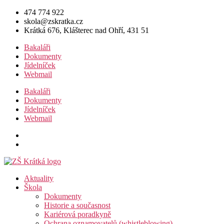
Přejít
474 774 922
k
skola@zskratka.cz
obsahu
Krátká 676, Klášterec nad Ohří, 431 51
Bakaláři
Dokumenty
Jídelníček
Webmail
Bakaláři
Dokumenty
Jídelníček
Webmail
Aktuality
Škola
Dokumenty
Historie a současnost
Kariérová poradkyně
Ochrana oznamovatelů (whistleblowing)