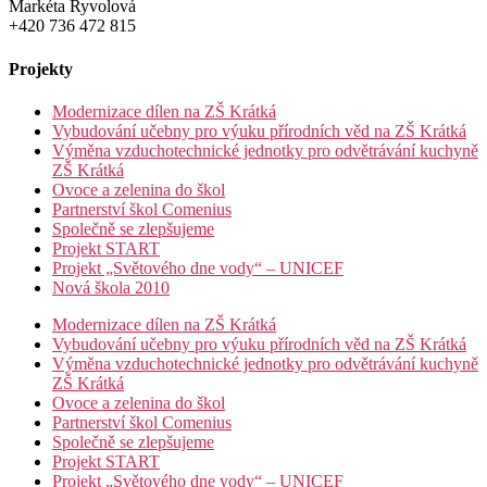
Markéta Ryvolová
+420 736 472 815
Projekty
Modernizace dílen na ZŠ Krátká
Vybudování učebny pro výuku přírodních věd na ZŠ Krátká
Výměna vzduchotechnické jednotky pro odvětrávání kuchyně
ZŠ Krátká
Ovoce a zelenina do škol
Partnerství škol Comenius
Společně se zlepšujeme
Projekt START
Projekt „Světového dne vody“ – UNICEF
Nová škola 2010
Modernizace dílen na ZŠ Krátká
Vybudování učebny pro výuku přírodních věd na ZŠ Krátká
Výměna vzduchotechnické jednotky pro odvětrávání kuchyně
ZŠ Krátká
Ovoce a zelenina do škol
Partnerství škol Comenius
Společně se zlepšujeme
Projekt START
Projekt „Světového dne vody“ – UNICEF