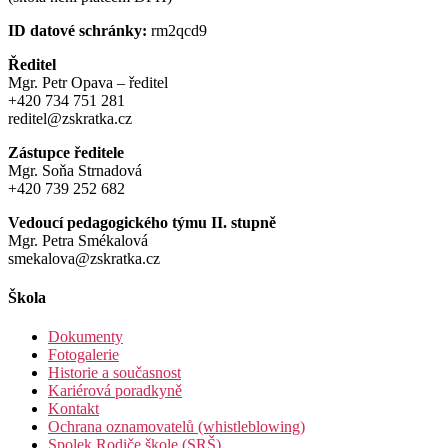
ID datové schránky:
rm2qcd9
Ředitel
Mgr. Petr Opava – ředitel
+420 734 751 281
reditel@zskratka.cz
Zástupce ředitele
Mgr. Soňa Strnadová
+420 739 252 682
Vedoucí pedagogického týmu II. stupně
Mgr. Petra Smékalová
smekalova@zskratka.cz
Škola
Dokumenty
Fotogalerie
Historie a současnost
Kariérová poradkyně
Kontakt
Ochrana oznamovatelů (whistleblowing)
Spolek Rodiče škole (SRŠ)