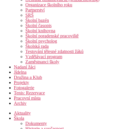
Organizace školního roku
Partnerství
SRŠ
Školní bazén
Školní časopis
Školní knihovna
Školní poradenské pracoviště
Školní psycholog
Školská rada
Testování tělesné zdatnosti žáků
Vzdělávací program
Zaměstnanci školy
Nadaní žáci
Jídelna
Družina a Klub
Projekty
Fotogalerie
Tenis: Rezervace
Pracovní místa
Archiv
Aktuality
Škola
Dokumenty
Historie a současnost