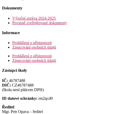
Dokumenty
Výroční zpráva 2024-2025
Povinně zveřejňované dokumenty
Informace
Prohlášení o přístupnosti
Zpracování osobních údajů
Prohlášení o přístupnosti
Zpracování osobních údajů
Zástupci školy
IČ:
46787488
DIČ:
CZ46787488
(škola není plátcem DPH)
ID datové schránky:
rm2qcd9
Ředitel
Mgr. Petr Opava – ředitel