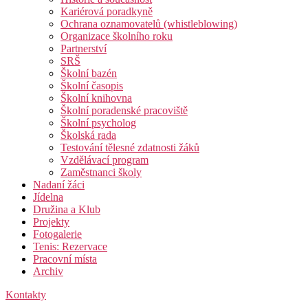
Kariérová poradkyně
Ochrana oznamovatelů (whistleblowing)
Organizace školního roku
Partnerství
SRŠ
Školní bazén
Školní časopis
Školní knihovna
Školní poradenské pracoviště
Školní psycholog
Školská rada
Testování tělesné zdatnosti žáků
Vzdělávací program
Zaměstnanci školy
Nadaní žáci
Jídelna
Družina a Klub
Projekty
Fotogalerie
Tenis: Rezervace
Pracovní místa
Archiv
Kontakty