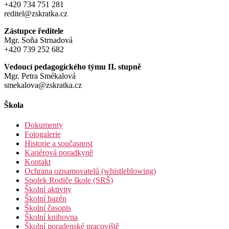
+420 734 751 281
reditel@zskratka.cz
Zástupce ředitele
Mgr. Soňa Strnadová
+420 739 252 682
Vedoucí pedagogického týmu II. stupně
Mgr. Petra Smékalová
smekalova@zskratka.cz
Škola
Dokumenty
Fotogalerie
Historie a současnost
Kariérová poradkyně
Kontakt
Ochrana oznamovatelů (whistleblowing)
Spolek Rodiče škole (SRŠ)
Školní aktivity
Školní bazén
Školní časopis
Školní knihovna
Školní poradenské pracoviště