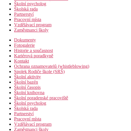
Školní psycholog
Školská rada
Partnerství
Pracovní místa
Vzdělávací program
Zaměstnanci školy
Dokumenty
Fotogalerie
Historie a současnost
Kariérová poradkyně
Kontakt
Ochrana oznamovatelů (whistleblowing)
Spolek Rodiče škole (SRŠ)
Školní aktivity
Školní bazén
Školní časopis
Školní knihovna
Školní poradenské pracoviště
Školní psycholog
Školská rada
Partnerství
Pracovní místa
Vzdělávací program
Zaměstnanci školy