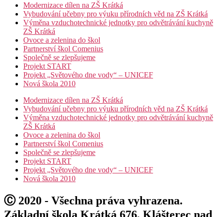
Modernizace dílen na ZŠ Krátká
Vybudování učebny pro výuku přírodních věd na ZŠ Krátká
Výměna vzduchotechnické jednotky pro odvětrávání kuchyně
ZŠ Krátká
Ovoce a zelenina do škol
Partnerství škol Comenius
Společně se zlepšujeme
Projekt START
Projekt „Světového dne vody“ – UNICEF
Nová škola 2010
Modernizace dílen na ZŠ Krátká
Vybudování učebny pro výuku přírodních věd na ZŠ Krátká
Výměna vzduchotechnické jednotky pro odvětrávání kuchyně
ZŠ Krátká
Ovoce a zelenina do škol
Partnerství škol Comenius
Společně se zlepšujeme
Projekt START
Projekt „Světového dne vody“ – UNICEF
Nová škola 2010
Ⓒ 2020 - Všechna práva vyhrazena.
Základní škola Krátká 676, Klášterec nad