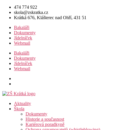
Přejít
474 774 922
k
skola@zskratka.cz
obsahu
Krátká 676, Klášterec nad Ohří, 431 51
Bakaláři
Dokumenty
Jídelníček
Webmail
Bakaláři
Dokumenty
Jídelníček
Webmail
Aktuality
Škola
Dokumenty
Historie a současnost
Kariérová poradkyně
Ochrana oznamovatelů (whistleblowing)