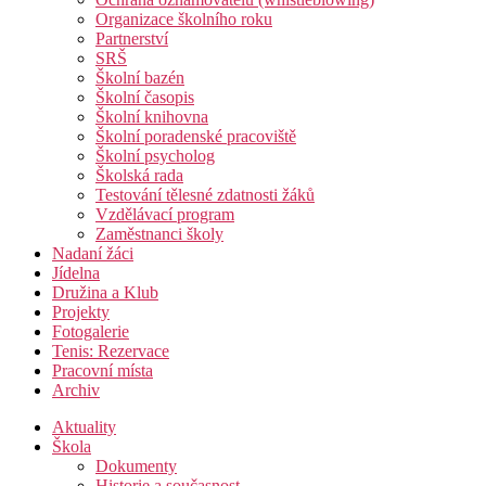
Organizace školního roku
Partnerství
SRŠ
Školní bazén
Školní časopis
Školní knihovna
Školní poradenské pracoviště
Školní psycholog
Školská rada
Testování tělesné zdatnosti žáků
Vzdělávací program
Zaměstnanci školy
Nadaní žáci
Jídelna
Družina a Klub
Projekty
Fotogalerie
Tenis: Rezervace
Pracovní místa
Archiv
Aktuality
Škola
Dokumenty
Historie a současnost