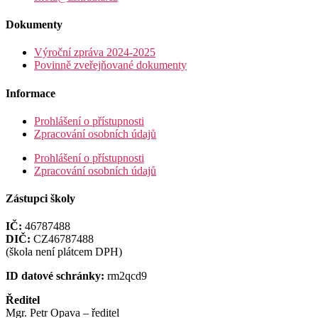
Dokumenty
Výroční zpráva 2024-2025
Povinně zveřejňované dokumenty
Informace
Prohlášení o přístupnosti
Zpracování osobních údajů
Prohlášení o přístupnosti
Zpracování osobních údajů
Zástupci školy
IČ:
46787488
DIČ:
CZ46787488
(škola není plátcem DPH)
ID datové schránky:
rm2qcd9
Ředitel
Mgr. Petr Opava – ředitel