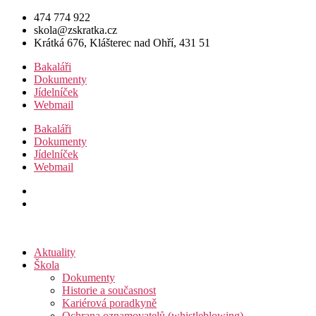
Přejít
474 774 922
k
skola@zskratka.cz
obsahu
Krátká 676, Klášterec nad Ohří, 431 51
Bakaláři
Dokumenty
Jídelníček
Webmail
Bakaláři
Dokumenty
Jídelníček
Webmail
Aktuality
Škola
Dokumenty
Historie a současnost
Kariérová poradkyně
Ochrana oznamovatelů (whistleblowing)