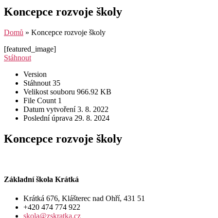
Koncepce rozvoje školy
Domů
»
Koncepce rozvoje školy
[featured_image]
Stáhnout
Version
Stáhnout
35
Velikost souboru
966.92 KB
File Count
1
Datum vytvoření
3. 8. 2022
Poslední úprava
29. 8. 2024
Koncepce rozvoje školy
Základní škola Krátká
Krátká 676, Klášterec nad Ohří, 431 51
+420 474 774 922
skola@zskratka.cz