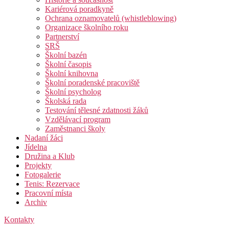
Kariérová poradkyně
Ochrana oznamovatelů (whistleblowing)
Organizace školního roku
Partnerství
SRŠ
Školní bazén
Školní časopis
Školní knihovna
Školní poradenské pracoviště
Školní psycholog
Školská rada
Testování tělesné zdatnosti žáků
Vzdělávací program
Zaměstnanci školy
Nadaní žáci
Jídelna
Družina a Klub
Projekty
Fotogalerie
Tenis: Rezervace
Pracovní místa
Archiv
Kontakty