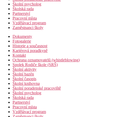
Školní psycholog
Školská rada
Partnerství
Pracovní místa
Vzdělávací program
Zaměstnanci školy
Dokumenty
Fotogalerie
Historie a současnost
Kariérová poradkyně
Kontakt
Ochrana oznamovatelů (whistleblowing)
Spolek Rodiče škole (SRŠ)
Školní aktivity
Školní bazén
Školní časopis
Školní knihovna
Školní poradenské pracoviště
Školní psycholog
Školská rada
Partnerství
Pracovní místa
Vzdělávací program
Zaměstnanci školy