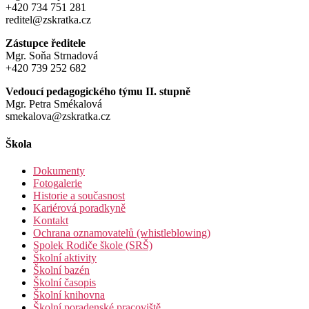
+420 734 751 281
reditel@zskratka.cz
Zástupce ředitele
Mgr. Soňa Strnadová
+420 739 252 682
Vedoucí pedagogického týmu II. stupně
Mgr. Petra Smékalová
smekalova@zskratka.cz
Škola
Dokumenty
Fotogalerie
Historie a současnost
Kariérová poradkyně
Kontakt
Ochrana oznamovatelů (whistleblowing)
Spolek Rodiče škole (SRŠ)
Školní aktivity
Školní bazén
Školní časopis
Školní knihovna
Školní poradenské pracoviště