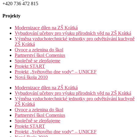
+420 736 472 815
Projekty
Modernizace dílen na ZŠ Krátká
Vybudování učebny pro výuku přírodních věd na ZŠ Krátká
Výměna vzduchotechnické jednotky pro odvětrávání kuchyně
ZŠ Krátká
Ovoce a zelenina do škol
Partnerství škol Comenius
Společně se zlepšujeme
Projekt START
Projekt „Světového dne vody“ – UNICEF
Nová škola 2010
Modernizace dílen na ZŠ Krátká
Vybudování učebny pro výuku přírodních věd na ZŠ Krátká
Výměna vzduchotechnické jednotky pro odvětrávání kuchyně
ZŠ Krátká
Ovoce a zelenina do škol
Partnerství škol Comenius
Společně se zlepšujeme
Projekt START
Projekt „Světového dne vody“ – UNICEF