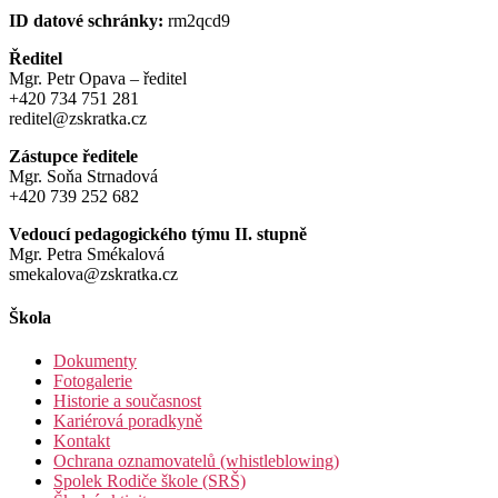
ID datové schránky:
rm2qcd9
Ředitel
Mgr. Petr Opava – ředitel
+420 734 751 281
reditel@zskratka.cz
Zástupce ředitele
Mgr. Soňa Strnadová
+420 739 252 682
Vedoucí pedagogického týmu II. stupně
Mgr. Petra Smékalová
smekalova@zskratka.cz
Škola
Dokumenty
Fotogalerie
Historie a současnost
Kariérová poradkyně
Kontakt
Ochrana oznamovatelů (whistleblowing)
Spolek Rodiče škole (SRŠ)