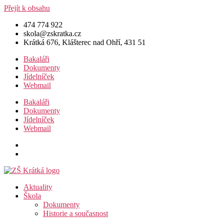
Přejít k obsahu
474 774 922
skola@zskratka.cz
Krátká 676, Klášterec nad Ohří, 431 51
Bakaláři
Dokumenty
Jídelníček
Webmail
Bakaláři
Dokumenty
Jídelníček
Webmail
Aktuality
Škola
Dokumenty
Historie a současnost