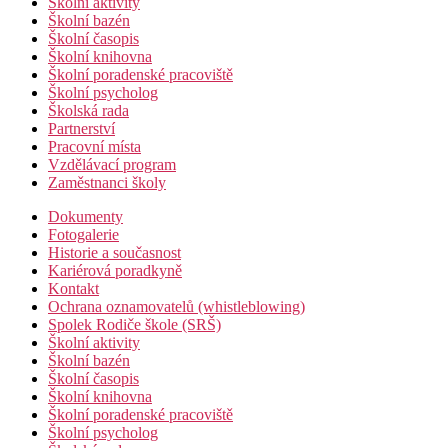
Školní aktivity
Školní bazén
Školní časopis
Školní knihovna
Školní poradenské pracoviště
Školní psycholog
Školská rada
Partnerství
Pracovní místa
Vzdělávací program
Zaměstnanci školy
Dokumenty
Fotogalerie
Historie a současnost
Kariérová poradkyně
Kontakt
Ochrana oznamovatelů (whistleblowing)
Spolek Rodiče škole (SRŠ)
Školní aktivity
Školní bazén
Školní časopis
Školní knihovna
Školní poradenské pracoviště
Školní psycholog