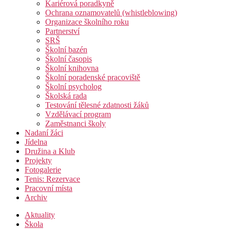
Kariérová poradkyně
Ochrana oznamovatelů (whistleblowing)
Organizace školního roku
Partnerství
SRŠ
Školní bazén
Školní časopis
Školní knihovna
Školní poradenské pracoviště
Školní psycholog
Školská rada
Testování tělesné zdatnosti žáků
Vzdělávací program
Zaměstnanci školy
Nadaní žáci
Jídelna
Družina a Klub
Projekty
Fotogalerie
Tenis: Rezervace
Pracovní místa
Archiv
Aktuality
Škola