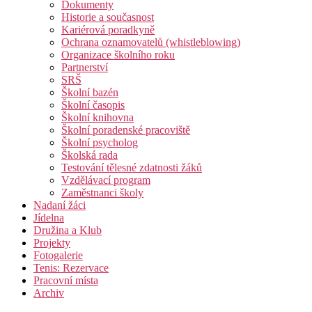
Dokumenty
Historie a současnost
Kariérová poradkyně
Ochrana oznamovatelů (whistleblowing)
Organizace školního roku
Partnerství
SRŠ
Školní bazén
Školní časopis
Školní knihovna
Školní poradenské pracoviště
Školní psycholog
Školská rada
Testování tělesné zdatnosti žáků
Vzdělávací program
Zaměstnanci školy
Nadaní žáci
Jídelna
Družina a Klub
Projekty
Fotogalerie
Tenis: Rezervace
Pracovní místa
Archiv