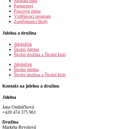
Školská rada
Partnerství
Pracovní místa
Vzdělávací program
Zaměstnanci školy
Jídelna a družina
Jídelníček
Školní jídelna
Školní družina a Školní klub
Jídelníček
Školní jídelna
Školní družina a Školní klub
Kontakt na jídelnu a družinu
Jídelna
Jana Ondráčková
+420 474 375 961
Družina
Markéta Ryvolová