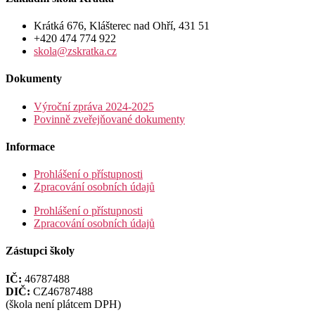
Krátká 676, Klášterec nad Ohří, 431 51
+420 474 774 922
skola@zskratka.cz
Dokumenty
Výroční zpráva 2024-2025
Povinně zveřejňované dokumenty
Informace
Prohlášení o přístupnosti
Zpracování osobních údajů
Prohlášení o přístupnosti
Zpracování osobních údajů
Zástupci školy
IČ:
46787488
DIČ:
CZ46787488
(škola není plátcem DPH)