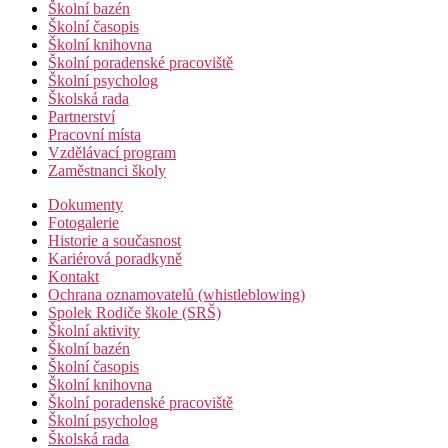
Školní bazén
Školní časopis
Školní knihovna
Školní poradenské pracoviště
Školní psycholog
Školská rada
Partnerství
Pracovní místa
Vzdělávací program
Zaměstnanci školy
Dokumenty
Fotogalerie
Historie a současnost
Kariérová poradkyně
Kontakt
Ochrana oznamovatelů (whistleblowing)
Spolek Rodiče škole (SRŠ)
Školní aktivity
Školní bazén
Školní časopis
Školní knihovna
Školní poradenské pracoviště
Školní psycholog
Školská rada