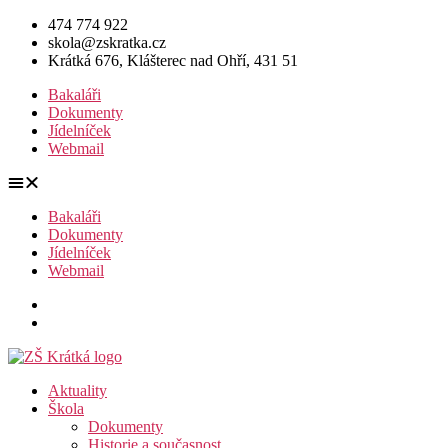
Přejít
474 774 922
k
skola@zskratka.cz
obsahu
Krátká 676, Klášterec nad Ohří, 431 51
Bakaláři
Dokumenty
Jídelníček
Webmail
Bakaláři
Dokumenty
Jídelníček
Webmail
Aktuality
Škola
Dokumenty
Historie a současnost