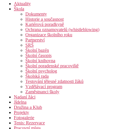
Aktuality
Škola
Dokumenty
Historie a současnost
Kariérová poradkyně
Ochrana oznamovatelů (whistleblowing)
Organizace školního roku
Partnerství
SRŠ
Školní bazén
Školní časopis
Školní knihovna
Školní poradenské pracoviště
Školní psycholog
Školská rada
Testování tělesné zdatnosti žáků
Vzdělávací program
Zaměstnanci školy
Nadaní žáci
Jídelna
Družina a Klub
Projekty
Fotogalerie
Tenis: Rezervace
Pracovní místa