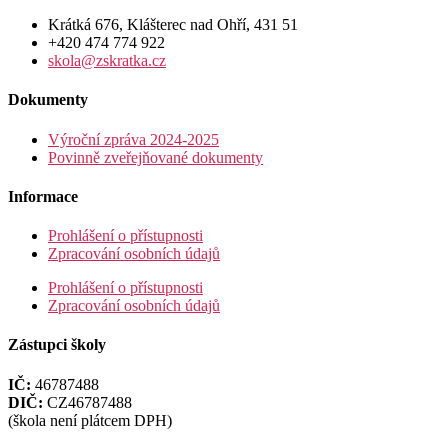
Krátká 676, Klášterec nad Ohří, 431 51
+420 474 774 922
skola@zskratka.cz
Dokumenty
Výroční zpráva 2024-2025
Povinně zveřejňované dokumenty
Informace
Prohlášení o přístupnosti
Zpracování osobních údajů
Prohlášení o přístupnosti
Zpracování osobních údajů
Zástupci školy
IČ:
46787488
DIČ:
CZ46787488
(škola není plátcem DPH)