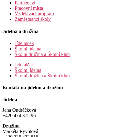
Partnerství
Pracovní místa
Vzdělávací program
Zaměstnanci školy
Jídelna a družina
Jídelníček
Školní jídelna
Školní družina a Školní klub
Jídelníček
Školní jídelna
Školní družina a Školní klub
Kontakt na jídelnu a družinu
Jídelna
Jana Ondráčková
+420 474 375 961
Družina
Markéta Ryvolová
+420 736 472 815