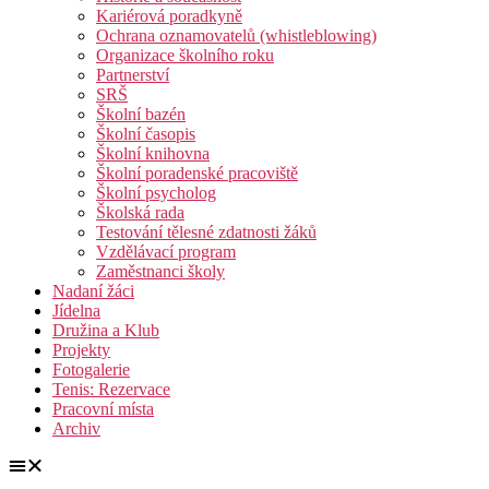
Kariérová poradkyně
Ochrana oznamovatelů (whistleblowing)
Organizace školního roku
Partnerství
SRŠ
Školní bazén
Školní časopis
Školní knihovna
Školní poradenské pracoviště
Školní psycholog
Školská rada
Testování tělesné zdatnosti žáků
Vzdělávací program
Zaměstnanci školy
Nadaní žáci
Jídelna
Družina a Klub
Projekty
Fotogalerie
Tenis: Rezervace
Pracovní místa
Archiv