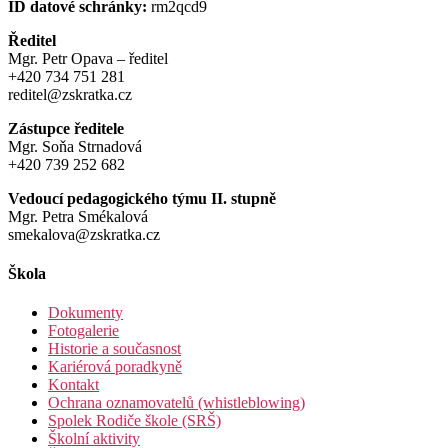
ID datové schránky:
rm2qcd9
Ředitel
Mgr. Petr Opava – ředitel
+420 734 751 281
reditel@zskratka.cz
Zástupce ředitele
Mgr. Soňa Strnadová
+420 739 252 682
Vedoucí pedagogického týmu II. stupně
Mgr. Petra Smékalová
smekalova@zskratka.cz
Škola
Dokumenty
Fotogalerie
Historie a současnost
Kariérová poradkyně
Kontakt
Ochrana oznamovatelů (whistleblowing)
Spolek Rodiče škole (SRŠ)
Školní aktivity