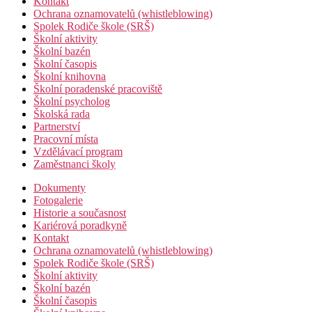
Kontakt
Ochrana oznamovatelů (whistleblowing)
Spolek Rodiče škole (SRŠ)
Školní aktivity
Školní bazén
Školní časopis
Školní knihovna
Školní poradenské pracoviště
Školní psycholog
Školská rada
Partnerství
Pracovní místa
Vzdělávací program
Zaměstnanci školy
Dokumenty
Fotogalerie
Historie a současnost
Kariérová poradkyně
Kontakt
Ochrana oznamovatelů (whistleblowing)
Spolek Rodiče škole (SRŠ)
Školní aktivity
Školní bazén
Školní časopis