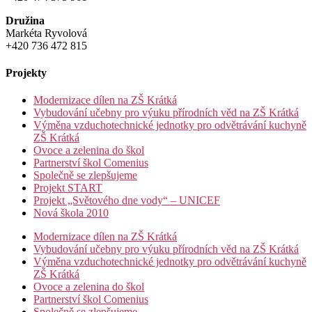
Družina
Markéta Ryvolová
+420 736 472 815
Projekty
Modernizace dílen na ZŠ Krátká
Vybudování učebny pro výuku přírodních věd na ZŠ Krátká
Výměna vzduchotechnické jednotky pro odvětrávání kuchyně
ZŠ Krátká
Ovoce a zelenina do škol
Partnerství škol Comenius
Společně se zlepšujeme
Projekt START
Projekt „Světového dne vody“ – UNICEF
Nová škola 2010
Modernizace dílen na ZŠ Krátká
Vybudování učebny pro výuku přírodních věd na ZŠ Krátká
Výměna vzduchotechnické jednotky pro odvětrávání kuchyně
ZŠ Krátká
Ovoce a zelenina do škol
Partnerství škol Comenius
Společně se zlepšujeme