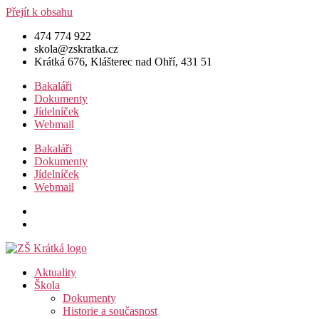
Přejít k obsahu
474 774 922
skola@zskratka.cz
Krátká 676, Klášterec nad Ohří, 431 51
Bakaláři
Dokumenty
Jídelníček
Webmail
Bakaláři
Dokumenty
Jídelníček
Webmail
Aktuality
Škola
Dokumenty
Historie a současnost