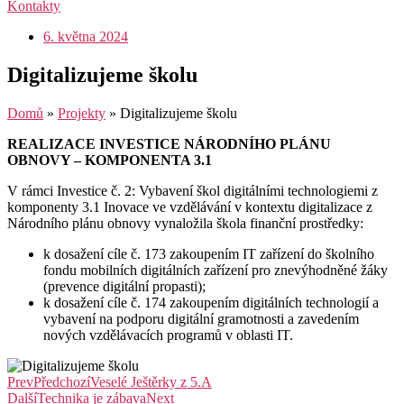
Kontakty
6. května 2024
Digitalizujeme školu
Domů
»
Projekty
»
Digitalizujeme školu
REALIZACE INVESTICE NÁRODNÍHO PLÁNU
OBNOVY – KOMPONENTA 3.1
V rámci Investice č. 2: Vybavení škol digitálními technologiemi z
komponenty 3.1 Inovace ve vzdělávání v kontextu digitalizace z
Národního plánu obnovy vynaložila škola finanční prostředky:
k dosažení cíle č. 173 zakoupením IT zařízení do školního
fondu mobilních digitálních zařízení pro znevýhodněné žáky
(prevence digitální propasti);
k dosažení cíle č. 174 zakoupením digitálních technologií a
vybavení na podporu digitální gramotnosti a zavedením
nových vzdělávacích programů v oblasti IT.
Prev
Předchozí
Veselé Ještěrky z 5.A
Další
Technika je zábava
Next