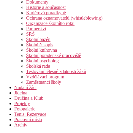
Dokumenty
Historie a současnost
Kariérová poradkyně
Ochrana oznamovatelů (whistleblowing)
Organizace školního roku
Partnerství
SRŠ
Školní bazén
Školní časopis
Školní knihovna
Školní poradenské pracoviště
Školní psycholog
Školská rada
Testování tělesné zdatnosti žáků
Vzdělávací program
Zaměstnanci školy
Nadaní žáci
Jídelna
Družina a Klub
Projekty
Fotogalerie
Tenis: Rezervace
Pracovní místa
Archiv