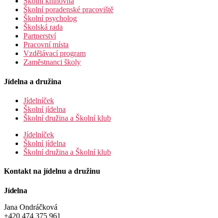
Školní knihovna
Školní poradenské pracoviště
Školní psycholog
Školská rada
Partnerství
Pracovní místa
Vzdělávací program
Zaměstnanci školy
Jídelna a družina
Jídelníček
Školní jídelna
Školní družina a Školní klub
Jídelníček
Školní jídelna
Školní družina a Školní klub
Kontakt na jídelnu a družinu
Jídelna
Jana Ondráčková
+420 474 375 961