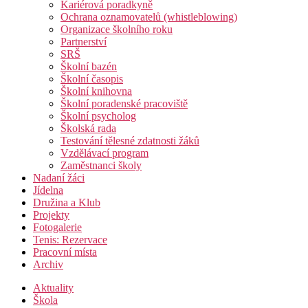
Kariérová poradkyně
Ochrana oznamovatelů (whistleblowing)
Organizace školního roku
Partnerství
SRŠ
Školní bazén
Školní časopis
Školní knihovna
Školní poradenské pracoviště
Školní psycholog
Školská rada
Testování tělesné zdatnosti žáků
Vzdělávací program
Zaměstnanci školy
Nadaní žáci
Jídelna
Družina a Klub
Projekty
Fotogalerie
Tenis: Rezervace
Pracovní místa
Archiv
Aktuality
Škola