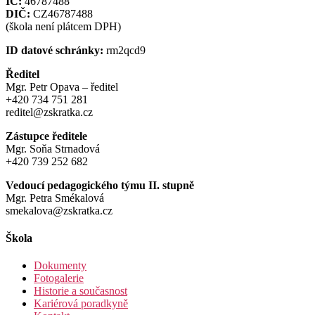
IČ:
46787488
DIČ:
CZ46787488
(škola není plátcem DPH)
ID datové schránky:
rm2qcd9
Ředitel
Mgr. Petr Opava – ředitel
+420 734 751 281
reditel@zskratka.cz
Zástupce ředitele
Mgr. Soňa Strnadová
+420 739 252 682
Vedoucí pedagogického týmu II. stupně
Mgr. Petra Smékalová
smekalova@zskratka.cz
Škola
Dokumenty
Fotogalerie
Historie a současnost
Kariérová poradkyně