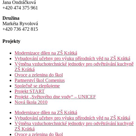
Jana Ondráčková
+420 474 375 961
Družina
Markéta Ryvolová
+420 736 472 815
Projekty
Modernizace dílen na ZŠ Krátká
Vybudování učebny pro výuku přírodních věd na ZŠ Krátká
Výměna vzduchotechnické jednotky pro odvětrávání kuchyně
ZŠ Krátká
Ovoce a zelenina do škol
Partnerství škol Comenius
Společně se zlepšujeme
Projekt START
Projekt „Světového dne vody“ – UNICEF
Nová škola 2010
Modernizace dílen na ZŠ Krátká
Vybudování učebny pro výuku přírodních věd na ZŠ Krátká
Výměna vzduchotechnické jednotky pro odvětrávání kuchyně
ZŠ Krátká
Ovoce a zelenina do škol