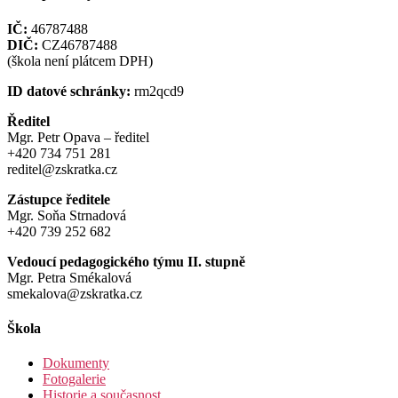
IČ:
46787488
DIČ:
CZ46787488
(škola není plátcem DPH)
ID datové schránky:
rm2qcd9
Ředitel
Mgr. Petr Opava – ředitel
+420 734 751 281
reditel@zskratka.cz
Zástupce ředitele
Mgr. Soňa Strnadová
+420 739 252 682
Vedoucí pedagogického týmu II. stupně
Mgr. Petra Smékalová
smekalova@zskratka.cz
Škola
Dokumenty
Fotogalerie
Historie a současnost