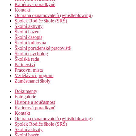
Kariérová poradkyně
Kontakt
Ochrana oznamovatelů (whistleblowing)
Spolek Rodiče škole (SRŠ)
Školní aktivity
Školní bazén
Školní časopis
Školní knihovna
Školní poradenské pracoviště
Školní psycholog
Školská rada
Partnerství
Pracovní místa
Vzdělávací program
Zaměstnanci školy
Dokumenty
Fotogalerie
Historie a současnost
Kariérová poradkyně
Kontakt
Ochrana oznamovatelů (whistleblowing)
Spolek Rodiče škole (SRŠ)
Školní aktivity
Školní bazén