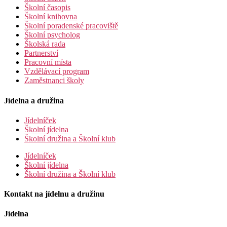
Školní časopis
Školní knihovna
Školní poradenské pracoviště
Školní psycholog
Školská rada
Partnerství
Pracovní místa
Vzdělávací program
Zaměstnanci školy
Jídelna a družina
Jídelníček
Školní jídelna
Školní družina a Školní klub
Jídelníček
Školní jídelna
Školní družina a Školní klub
Kontakt na jídelnu a družinu
Jídelna