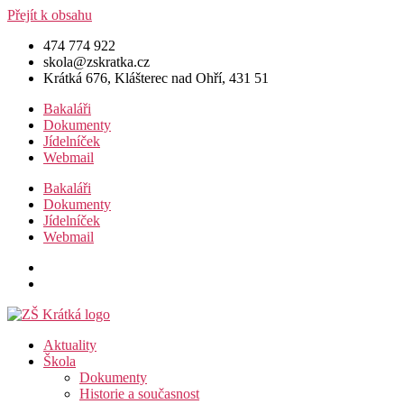
Přejít k obsahu
474 774 922
skola@zskratka.cz
Krátká 676, Klášterec nad Ohří, 431 51
Bakaláři
Dokumenty
Jídelníček
Webmail
Bakaláři
Dokumenty
Jídelníček
Webmail
Aktuality
Škola
Dokumenty
Historie a současnost