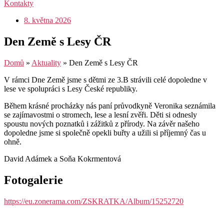
Kontakty
8. května 2026
Den Země s Lesy ČR
Domů
»
Aktuality
»
Den Země s Lesy ČR
V rámci Dne Země jsme s dětmi ze 3.B strávili celé dopoledne v
lese ve spolupráci s Lesy České republiky.
Během krásné procházky nás paní průvodkyně Veronika seznámila
se zajímavostmi o stromech, lese a lesní zvěři. Děti si odnesly
spoustu nových poznatků i zážitků z přírody. Na závěr našeho
dopoledne jsme si společně opekli buřty a užili si příjemný čas u
ohně.
David Adámek a Soňa Kokrmentová
Fotogalerie
https://eu.zonerama.com/ZSKRATKA/Album/15252720