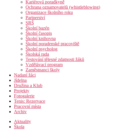
Kariérová poradkyně
Ochrana oznamovatelů (whistleblowing)
Organizace školního roku
Partnerství
SRŠ
Školní bazén
Školní časopis
Školní knihovna
Školní poradenské pracoviště
Školní psycholog
Školská rada
Testování tělesné zdatnosti žáků
Vzdělávací program
Zaměstnanci školy
Nadaní žáci
Jídelna
Družina a Klub
Projekty
Fotogalerie
Tenis: Rezervace
Pracovní místa
Archiv
Aktuality
Škola