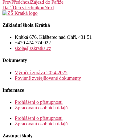
Prev
Předchozí
Zájezd do Paříže
Další
Den s technikou
Next
Základní škola Krátká
Krátká 676, Klášterec nad Ohří, 431 51
+420 474 774 922
skola@zskratka.cz
Dokumenty
Výroční zpráva 2024-2025
Povinně zveřejňované dokumenty
Informace
Prohlášení o přístupnosti
Zpracování osobních údajů
Prohlášení o přístupnosti
Zpracování osobních údajů
Zástupci školy