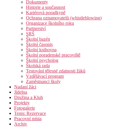
Dokumenty
Historie a současnost
Kariérová poradkyně
Ochrana oznamovatelů (whistleblowing)
Organizace školního roku
Partnerství
SRŠ
Školní bazén
Školní časopis
Školní knihovna
Školní poradenské pracoviště
Školní psycholog
Školská rada
Testování tělesné zdatnosti žáků
Vzdělávací program
Zaměstnanci školy
Nadaní žáci
Jídelna
Družina a Klub
Projekty
Fotogalerie
Tenis: Rezervace
Pracovní místa
Archiv