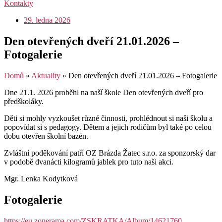
Kontakty
29. ledna 2026
Den otevřených dveří 21.01.2026 –
Fotogalerie
Domů
»
Aktuality
»
Den otevřených dveří 21.01.2026 – Fotogalerie
Dne 21.1. 2026 proběhl na naší škole Den otevřených dveří pro
předškoláky.
Děti si mohly vyzkoušet různé činnosti, prohlédnout si naši školu a
popovídat si s pedagogy. Dětem a jejich rodičům byl také po celou
dobu otevřen školní bazén.
Zvláštní poděkování patří OZ Brázda Žatec s.r.o. za sponzorský dar
v podobě dvanácti kilogramů jablek pro tuto naši akci.
Mgr. Lenka Kodytková
Fotogalerie
https://eu.zonerama.com/ZSKRATKA/Album/14621760