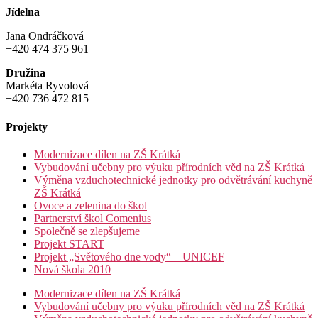
Jídelna
Jana Ondráčková
+420 474 375 961
Družina
Markéta Ryvolová
+420 736 472 815
Projekty
Modernizace dílen na ZŠ Krátká
Vybudování učebny pro výuku přírodních věd na ZŠ Krátká
Výměna vzduchotechnické jednotky pro odvětrávání kuchyně
ZŠ Krátká
Ovoce a zelenina do škol
Partnerství škol Comenius
Společně se zlepšujeme
Projekt START
Projekt „Světového dne vody“ – UNICEF
Nová škola 2010
Modernizace dílen na ZŠ Krátká
Vybudování učebny pro výuku přírodních věd na ZŠ Krátká