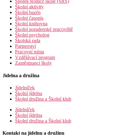
Spolek Rodiče škole (SRŠ)
Školní aktivity
Školní bazén
Školní časopis
Školní knihovna
Školní poradenské pracoviště
Školní psycholog
Školská rada
Partnerství
Pracovní místa
Vzdělávací program
Zaměstnanci školy
Jídelna a družina
Jídelníček
Školní jídelna
Školní družina a Školní klub
Jídelníček
Školní jídelna
Školní družina a Školní klub
Kontakt na jídelnu a družinu