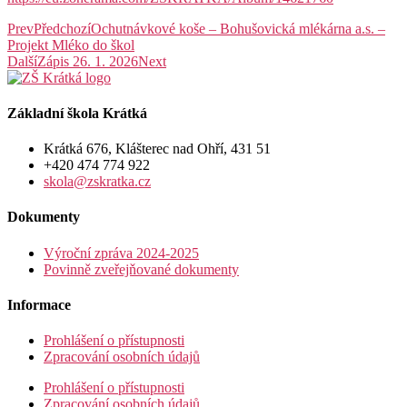
Prev
Předchozí
Ochutnávkové koše – Bohušovická mlékárna a.s. –
Projekt Mléko do škol
Další
Zápis 26. 1. 2026
Next
Základní škola Krátká
Krátká 676, Klášterec nad Ohří, 431 51
+420 474 774 922
skola@zskratka.cz
Dokumenty
Výroční zpráva 2024-2025
Povinně zveřejňované dokumenty
Informace
Prohlášení o přístupnosti
Zpracování osobních údajů
Prohlášení o přístupnosti
Zpracování osobních údajů