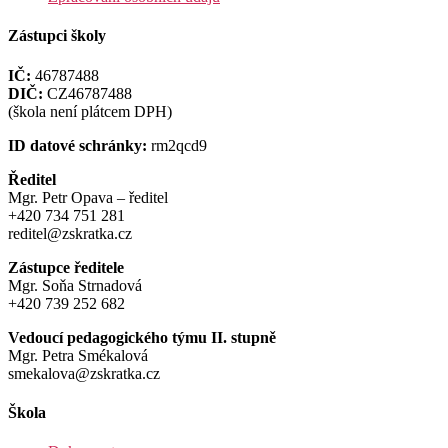
Zástupci školy
IČ:
46787488
DIČ:
CZ46787488
(škola není plátcem DPH)
ID datové schránky:
rm2qcd9
Ředitel
Mgr. Petr Opava – ředitel
+420 734 751 281
reditel@zskratka.cz
Zástupce ředitele
Mgr. Soňa Strnadová
+420 739 252 682
Vedoucí pedagogického týmu II. stupně
Mgr. Petra Smékalová
smekalova@zskratka.cz
Škola