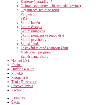
Kariérová poradkyně
Ochrana oznamovatelů (whistleblowing)
Organizace školního roku
Partnerství
SRŠ
Školní bazén
Školní časopis
Školní knihovna
Školní poradenské pracoviště
Školní psycholog
Školská rada
Testování tělesné zdatnosti žáků
Vzdělávací program
Zaměstnanci školy
Nadaní žáci
Jídelna
Družina a Klub
Projekty
Fotogalerie
Tenis: Rezervace
Pracovní místa
Archiv
Aktuality
Škola