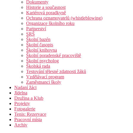
Dokumenty
Historie a současnost
Kariérová poradkyně
Ochrana oznamovatelů (whistleblowing)
Organizace školního roku
Partnerství
SRŠ
Školní bazén
Školní časopis
Školní knihovna
Školní poradenské pracoviště
Školní psycholog
Školská rada
Testování tělesné zdatnosti žáků
Vzdělávací program
Zaměstnanci školy
Nadaní žáci
Jídelna
Družina a Klub
Projekty
Fotogalerie
Tenis: Rezervace
Pracovní místa
Archiv