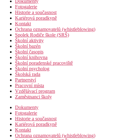
Dokumenty
Fotogalerie
Historie a současnost
Kariérová poradkyně
Kontakt
Ochrana oznamovatelů (whistleblowing)
Spolek Rodiče škole (SRŠ)
Školní aktivity
Školní bazén
Školní časopis
Školní knihovna
Školní poradenské pracoviště
Školní psycholog
Školská rada
Partnerství
Pracovní místa
Vzdělávací program
Zaměstnanci školy
Dokumenty
Fotogalerie
Historie a současnost
Kariérová poradkyně
Kontakt
Ochrana oznamovatelů (whistleblowing)