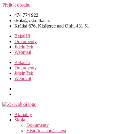
Přejít k obsahu
474 774 922
skola@zskratka.cz
Krátká 676, Klášterec nad Ohří, 431 51
Bakaláři
Dokumenty
Jídelníček
Webmail
Bakaláři
Dokumenty
Jídelníček
Webmail
Aktuality
Škola
Dokumenty
Historie a současnost