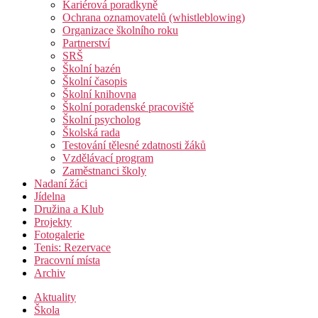
Kariérová poradkyně
Ochrana oznamovatelů (whistleblowing)
Organizace školního roku
Partnerství
SRŠ
Školní bazén
Školní časopis
Školní knihovna
Školní poradenské pracoviště
Školní psycholog
Školská rada
Testování tělesné zdatnosti žáků
Vzdělávací program
Zaměstnanci školy
Nadaní žáci
Jídelna
Družina a Klub
Projekty
Fotogalerie
Tenis: Rezervace
Pracovní místa
Archiv
Aktuality
Škola