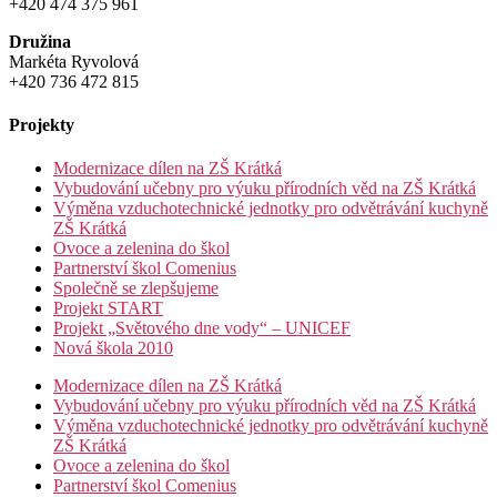
+420 474 375 961
Družina
Markéta Ryvolová
+420 736 472 815
Projekty
Modernizace dílen na ZŠ Krátká
Vybudování učebny pro výuku přírodních věd na ZŠ Krátká
Výměna vzduchotechnické jednotky pro odvětrávání kuchyně
ZŠ Krátká
Ovoce a zelenina do škol
Partnerství škol Comenius
Společně se zlepšujeme
Projekt START
Projekt „Světového dne vody“ – UNICEF
Nová škola 2010
Modernizace dílen na ZŠ Krátká
Vybudování učebny pro výuku přírodních věd na ZŠ Krátká
Výměna vzduchotechnické jednotky pro odvětrávání kuchyně
ZŠ Krátká
Ovoce a zelenina do škol
Partnerství škol Comenius