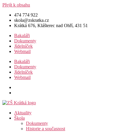
Přejít k obsahu
474 774 922
skola@zskratka.cz
Krátká 676, Klášterec nad Ohří, 431 51
Bakaláři
Dokumenty
Jídelníček
Webmail
Bakaláři
Dokumenty
Jídelníček
Webmail
Aktuality
Škola
Dokumenty
Historie a současnost