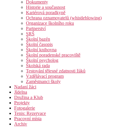
Dokumenty
Historie a současnost
Kariérová poradkyně
Ochrana oznamovatelů (whistleblowing)
Organizace školního roku
Partnerství
SRŠ
Školní bazén
Školní časopis
Školní knihovna
Školní poradenské pracoviště
Školní psycholog
Školská rada
Testování tělesné zdatnosti žáků
Vzdělávací program
Zaměstnanci školy
Nadaní žáci
Jídelna
Družina a Klub
Projekty
Fotogalerie
Tenis: Rezervace
Pracovní místa
Archiv