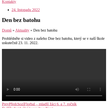
Kontakty
24. listopadu 2022
Den bez batohu
Domů
»
Aktuality
»
Den bez batohu
Prohlédněte si video z našeho Dne bez batohu, který se v naší škole
uskutečnil 23. 11. 2022.
Prev
Předchozí
Florbal – mladší žáci 6. a 7. ročník