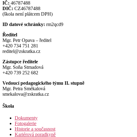
IČ:
46787488
DIČ:
CZ46787488
(škola není plátcem DPH)
ID datové schránky:
rm2qcd9
Ředitel
Mgr. Petr Opava – ředitel
+420 734 751 281
reditel@zskratka.cz
Zástupce ředitele
Mgr. Soňa Strnadová
+420 739 252 682
Vedoucí pedagogického týmu II. stupně
Mgr. Petra Smékalová
smekalova@zskratka.cz
Škola
Dokumenty
Fotogalerie
Historie a současnost
Kariérová poradkyně