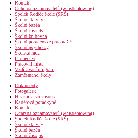
Kontakt
Ochrana oznamovatelů (whistleblowing)
Spolek Rodiče škole (SRŠ)
Školní aktivity
Školní bazén
Školní časopis
Školní knihovna
Školní poradenské pracoviště
Školní psycholog
Školská rada
Partnerství
Pracovní místa
Vzdělávací program
Zaměstnanci školy
Dokumenty
Fotogalerie
Historie a současnost
Kariérová poradkyně
Kontakt
Ochrana oznamovatelů (whistleblowing)
Spolek Rodiče škole (SRŠ)
Školní aktivity
Školní bazén
Školní časopis