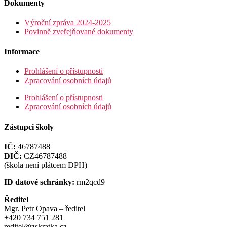
Dokumenty
Výroční zpráva 2024-2025
Povinně zveřejňované dokumenty
Informace
Prohlášení o přístupnosti
Zpracování osobních údajů
Prohlášení o přístupnosti
Zpracování osobních údajů
Zástupci školy
IČ:
46787488
DIČ:
CZ46787488
(škola není plátcem DPH)
ID datové schránky:
rm2qcd9
Ředitel
Mgr. Petr Opava – ředitel
+420 734 751 281
reditel@zskratka.cz