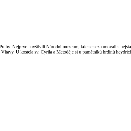
Prahy. Nejprve navštívili Národní muzeum, kde se seznamovali s nejstar
 Vltavy. U kostela sv. Cyrila a Metoděje si u památníků hrdinů heydric