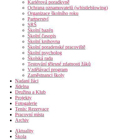
Kariérová poradkyně
Ochrana oznamovatelů (whistleblowing)
Organizace školního roku
Partnerství
SRŠ
Školní bazén
Školní časopis
Školní knihovna
Školní poradenské pracoviště
Školní psycholog
Školská rada
Testování tělesné zdatnosti žáků
Vzdělávací program
Zaměstnanci školy
Nadaní žáci
Jídelna
Družina a Klub
Projekty
Fotogalerie
Tenis: Rezervace
Pracovní místa
Archiv
Aktuality
Škola