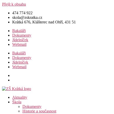
Přejít k obsahu
474 774 922
skola@zskratka.cz
Krátká 676, Klášterec nad Ohří, 431 51
Bakaláři
Dokumenty
Jídelníček
Webmail
Bakaláři
Dokumenty
Jídelníček
Webmail
Aktuality
Škola
Dokumenty
Historie a současnost