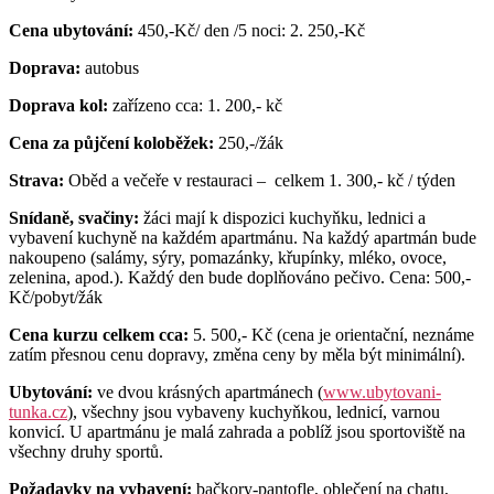
Cena ubytování:
450,-Kč/ den /5 noci: 2. 250,-Kč
Doprava:
autobus
Doprava kol:
zařízeno cca: 1. 200,- kč
Cena za půjčení koloběžek:
250,-/žák
Strava:
Oběd a večeře v restauraci – celkem 1. 300,- kč / týden
Snídaně, svačiny:
žáci mají k dispozici kuchyňku, lednici a
vybavení kuchyně na každém apartmánu. Na každý apartmán bude
nakoupeno (salámy, sýry, pomazánky, křupínky, mléko, ovoce,
zelenina, apod.). Každý den bude doplňováno pečivo. Cena: 500,-
Kč/pobyt/žák
Cena kurzu celkem cca:
5. 500,- Kč (cena je orientační, neznáme
zatím přesnou cenu dopravy, změna ceny by měla být minimální).
Ubytování:
ve dvou krásných apartmánech (
www.ubytovani-
tunka.cz
), všechny jsou vybaveny kuchyňkou, lednicí, varnou
konvicí. U apartmánu je malá zahrada a poblíž jsou sportoviště na
všechny druhy sportů.
Požadavky na vybavení:
bačkory-pantofle, oblečení na chatu,