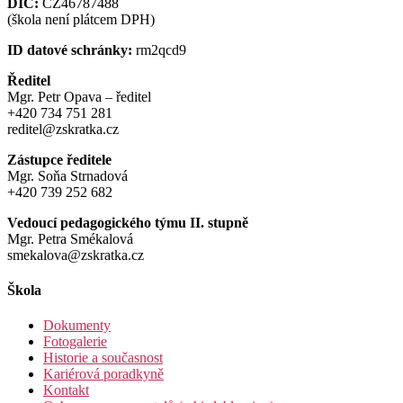
DIČ:
CZ46787488
(škola není plátcem DPH)
ID datové schránky:
rm2qcd9
Ředitel
Mgr. Petr Opava – ředitel
+420 734 751 281
reditel@zskratka.cz
Zástupce ředitele
Mgr. Soňa Strnadová
+420 739 252 682
Vedoucí pedagogického týmu II. stupně
Mgr. Petra Smékalová
smekalova@zskratka.cz
Škola
Dokumenty
Fotogalerie
Historie a současnost
Kariérová poradkyně
Kontakt