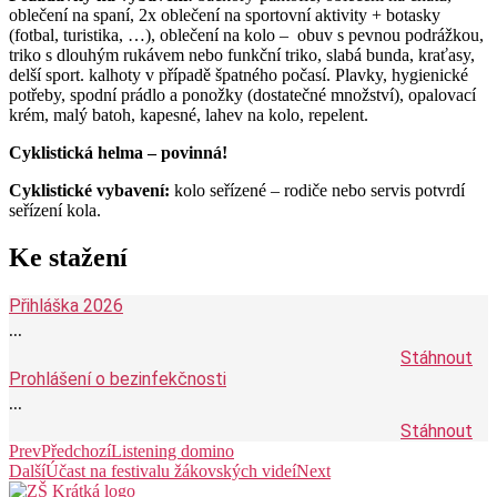
oblečení na spaní, 2x oblečení na sportovní aktivity + botasky
(fotbal, turistika, …), oblečení na kolo – obuv s pevnou podrážkou,
triko s dlouhým rukávem nebo funkční triko, slabá bunda, kraťasy,
delší sport. kalhoty v případě špatného počasí. Plavky, hygienické
potřeby, spodní prádlo a ponožky (dostatečné množství), opalovací
krém, malý batoh, kapesné, lahev na kolo, repelent.
Cyklistická helma – povinná!
Cyklistické vybavení:
kolo seřízené – rodiče nebo servis potvrdí
seřízení kola.
Ke stažení
Přihláška 2026
...
Stáhnout
Prohlášení o bezinfekčnosti
...
Stáhnout
Prev
Předchozí
Listening domino
Další
Účast na festivalu žákovských videí
Next