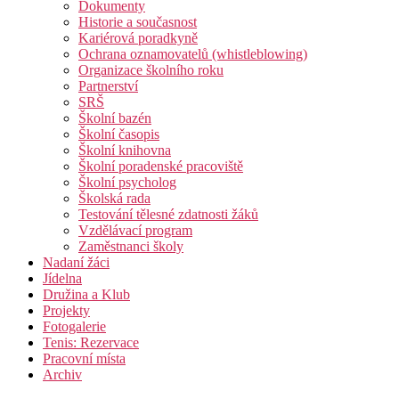
Dokumenty
Historie a současnost
Kariérová poradkyně
Ochrana oznamovatelů (whistleblowing)
Organizace školního roku
Partnerství
SRŠ
Školní bazén
Školní časopis
Školní knihovna
Školní poradenské pracoviště
Školní psycholog
Školská rada
Testování tělesné zdatnosti žáků
Vzdělávací program
Zaměstnanci školy
Nadaní žáci
Jídelna
Družina a Klub
Projekty
Fotogalerie
Tenis: Rezervace
Pracovní místa
Archiv