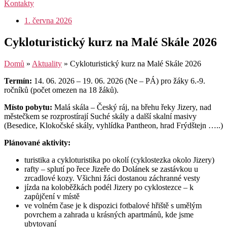
Kontakty
1. června 2026
Cykloturistický kurz na Malé Skále 2026
Domů
»
Aktuality
»
Cykloturistický kurz na Malé Skále 2026
Termín:
14. 06. 2026 – 19. 06. 2026 (Ne – PÁ) pro žáky 6.-9.
ročníků (počet omezen na 18 žáků).
Místo pobytu:
Malá skála – Český ráj, na břehu řeky Jizery, nad
městečkem se rozprostírají Suché skály a další skalní masivy
(Besedice, Klokočské skály, vyhlídka Pantheon, hrad Frýdštejn …..)
Plánované aktivity:
turistika a cykloturistika po okolí (cyklostezka okolo Jizery)
rafty – splutí po řece Jizeře do Dolánek se zastávkou u
zrcadlové kozy. Všichni žáci dostanou záchranné vesty
jízda na koloběžkách podél Jizery po cyklostezce – k
zapůjčení v místě
ve volném čase je k dispozici fotbalové hřiště s umělým
povrchem a zahrada u krásných apartmánů, kde jsme
ubytovaní