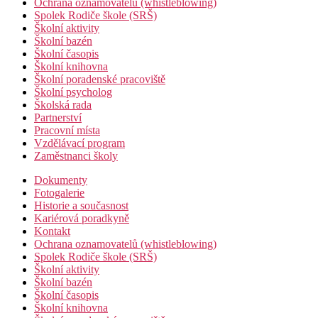
Ochrana oznamovatelů (whistleblowing)
Spolek Rodiče škole (SRŠ)
Školní aktivity
Školní bazén
Školní časopis
Školní knihovna
Školní poradenské pracoviště
Školní psycholog
Školská rada
Partnerství
Pracovní místa
Vzdělávací program
Zaměstnanci školy
Dokumenty
Fotogalerie
Historie a současnost
Kariérová poradkyně
Kontakt
Ochrana oznamovatelů (whistleblowing)
Spolek Rodiče škole (SRŠ)
Školní aktivity
Školní bazén
Školní časopis
Školní knihovna