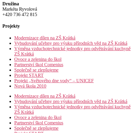
Družina
Markéta Ryvolová
+420 736 472 815
Projekty
Modernizace dílen na ZŠ Krátká
Vybudování učebny pro výuku přírodních věd na ZŠ Krátká
Výměna vzduchotechnické jednotky pro odvětrávání kuchyně
ZŠ Krátká
Ovoce a zelenina do škol
Partnerství škol Comenius
Společně se zlepšujeme
Projekt START
Projekt „Světového dne vody“ – UNICEF
Nová škola 2010
Modernizace dílen na ZŠ Krátká
Vybudování učebny pro výuku přírodních věd na ZŠ Krátká
Výměna vzduchotechnické jednotky pro odvětrávání kuchyně
ZŠ Krátká
Ovoce a zelenina do škol
Partnerství škol Comenius
Společně se zlepšujeme