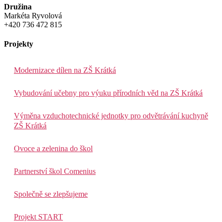
Družina
Markéta Ryvolová
+420 736 472 815
Projekty
Modernizace dílen na ZŠ Krátká
Vybudování učebny pro výuku přírodních věd na ZŠ Krátká
Výměna vzduchotechnické jednotky pro odvětrávání kuchyně
ZŠ Krátká
Ovoce a zelenina do škol
Partnerství škol Comenius
Společně se zlepšujeme
Projekt START