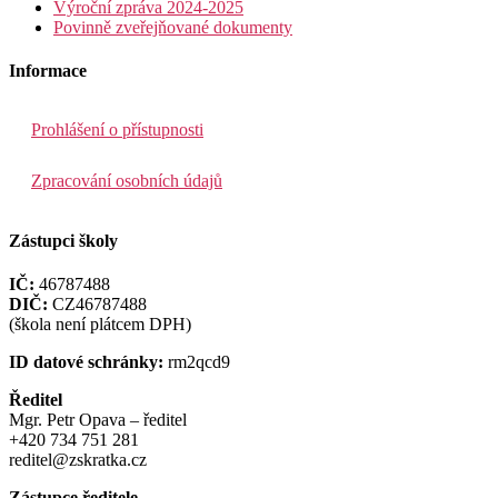
Výroční zpráva 2024-2025
Povinně zveřejňované dokumenty
Informace
Prohlášení o přístupnosti
Zpracování osobních údajů
Zástupci školy
IČ:
46787488
DIČ:
CZ46787488
(škola není plátcem DPH)
ID datové schránky:
rm2qcd9
Ředitel
Mgr. Petr Opava – ředitel
+420 734 751 281
reditel@zskratka.cz
Zástupce ředitele