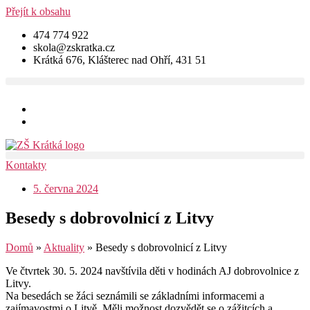
Přejít k obsahu
474 774 922
skola@zskratka.cz
Krátká 676, Klášterec nad Ohří, 431 51
Kontakty
5. června 2024
Besedy s dobrovolnicí z Litvy
Domů
»
Aktuality
»
Besedy s dobrovolnicí z Litvy
Ve čtvrtek 30. 5. 2024 navštívila děti v hodinách AJ dobrovolnice z
Litvy.
Na besedách se žáci seznámili se základními informacemi a
zajímavostmi o Litvě. Měli možnost dozvědět se o zážitcích a