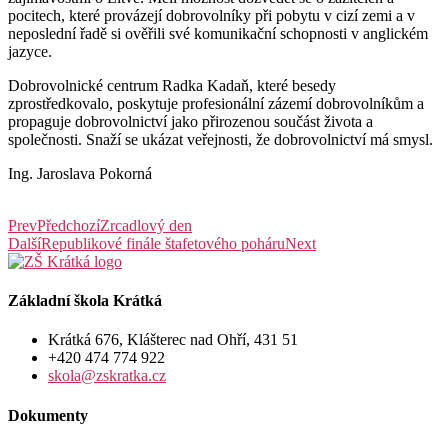
pocitech, které provázejí dobrovolníky při pobytu v cizí zemi a v
neposlední řadě si ověřili své komunikační schopnosti v anglickém
jazyce.
Dobrovolnické centrum Radka Kadaň, které besedy
zprostředkovalo, poskytuje profesionální zázemí dobrovolníkům a
propaguje dobrovolnictví jako přirozenou součást života a
společnosti. Snaží se ukázat veřejnosti, že dobrovolnictví má smysl.
Ing. Jaroslava Pokorná
Prev
Předchozí
Zrcadlový den
Další
Republikové finále štafetového poháru
Next
Základní škola Krátká
Krátká 676, Klášterec nad Ohří, 431 51
+420 474 774 922
skola@zskratka.cz
Dokumenty