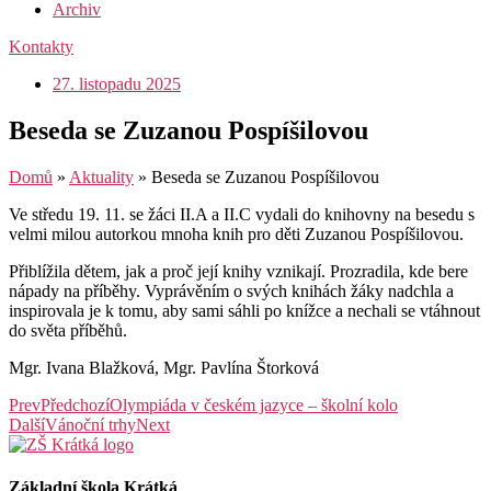
Archiv
Kontakty
27. listopadu 2025
Beseda se Zuzanou Pospíšilovou
Domů
»
Aktuality
»
Beseda se Zuzanou Pospíšilovou
Ve středu 19. 11. se žáci II.A a II.C vydali do knihovny na besedu s
velmi milou autorkou mnoha knih pro děti Zuzanou Pospíšilovou.
Přiblížila dětem, jak a proč její knihy vznikají. Prozradila, kde bere
nápady na příběhy. Vyprávěním o svých knihách žáky nadchla a
inspirovala je k tomu, aby sami sáhli po knížce a nechali se vtáhnout
do světa příběhů.
Mgr. Ivana Blažková, Mgr. Pavlína Štorková
Prev
Předchozí
Olympiáda v českém jazyce – školní kolo
Další
Vánoční trhy
Next
Základní škola Krátká