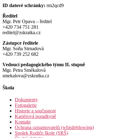
ID datové schránky:
rm2qcd9
Ředitel
Mgr. Petr Opava – ředitel
+420 734 751 281
reditel@zskratka.cz
Zástupce ředitele
Mgr. Soňa Strnadová
+420 739 252 682
Vedoucí pedagogického týmu II. stupně
Mgr. Petra Smékalová
smekalova@zskratka.cz
Škola
Dokumenty
Fotogalerie
Historie a současnost
Kariérová poradkyně
Kontakt
Ochrana oznamovatelů (whistleblowing)
Spolek Rodiče škole (SRŠ)