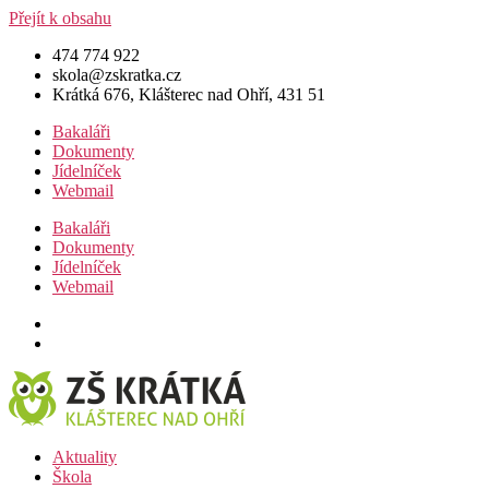
Přejít k obsahu
474 774 922
skola@zskratka.cz
Krátká 676, Klášterec nad Ohří, 431 51
Bakaláři
Dokumenty
Jídelníček
Webmail
Bakaláři
Dokumenty
Jídelníček
Webmail
Aktuality
Škola