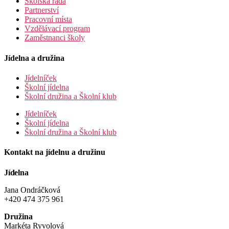
Školská rada
Partnerství
Pracovní místa
Vzdělávací program
Zaměstnanci školy
Jídelna a družina
Jídelníček
Školní jídelna
Školní družina a Školní klub
Jídelníček
Školní jídelna
Školní družina a Školní klub
Kontakt na jídelnu a družinu
Jídelna
Jana Ondráčková
+420 474 375 961
Družina
Markéta Ryvolová