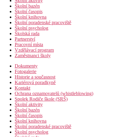
Školní aktivity
Školní bazén
Školní časopis
Školní knihovna
Školní poradenské pracoviště
Školní psycholog
Školská rada
Partnerství
Pracovní místa
Vzdělávací program
Zaměstnanci školy
Dokumenty
Fotogalerie
Historie a současnost
Kariérová poradkyně
Kontakt
Ochrana oznamovatelů (whistleblowing)
Spolek Rodiče škole (SRŠ)
Školní aktivity
Školní bazén
Školní časopis
Školní knihovna
Školní poradenské pracoviště
Školní psycholog