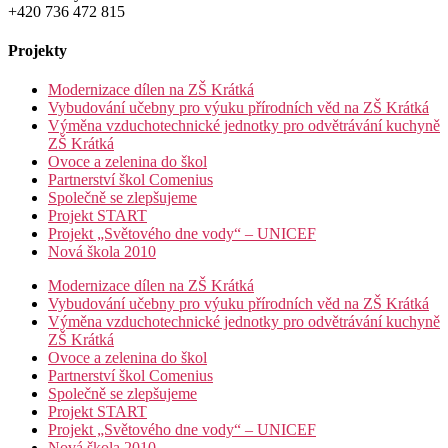
+420 736 472 815
Projekty
Modernizace dílen na ZŠ Krátká
Vybudování učebny pro výuku přírodních věd na ZŠ Krátká
Výměna vzduchotechnické jednotky pro odvětrávání kuchyně
ZŠ Krátká
Ovoce a zelenina do škol
Partnerství škol Comenius
Společně se zlepšujeme
Projekt START
Projekt „Světového dne vody“ – UNICEF
Nová škola 2010
Modernizace dílen na ZŠ Krátká
Vybudování učebny pro výuku přírodních věd na ZŠ Krátká
Výměna vzduchotechnické jednotky pro odvětrávání kuchyně
ZŠ Krátká
Ovoce a zelenina do škol
Partnerství škol Comenius
Společně se zlepšujeme
Projekt START
Projekt „Světového dne vody“ – UNICEF
Nová škola 2010