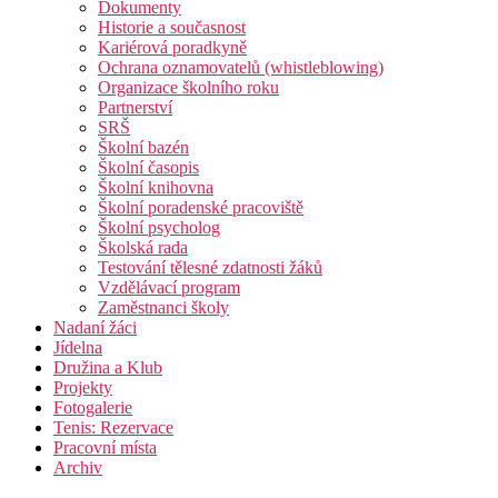
Dokumenty
Historie a současnost
Kariérová poradkyně
Ochrana oznamovatelů (whistleblowing)
Organizace školního roku
Partnerství
SRŠ
Školní bazén
Školní časopis
Školní knihovna
Školní poradenské pracoviště
Školní psycholog
Školská rada
Testování tělesné zdatnosti žáků
Vzdělávací program
Zaměstnanci školy
Nadaní žáci
Jídelna
Družina a Klub
Projekty
Fotogalerie
Tenis: Rezervace
Pracovní místa
Archiv