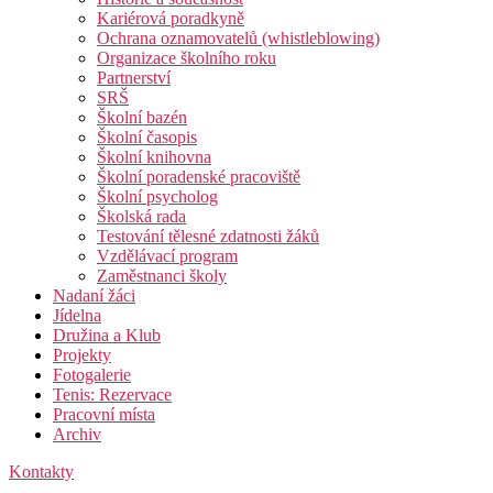
Kariérová poradkyně
Ochrana oznamovatelů (whistleblowing)
Organizace školního roku
Partnerství
SRŠ
Školní bazén
Školní časopis
Školní knihovna
Školní poradenské pracoviště
Školní psycholog
Školská rada
Testování tělesné zdatnosti žáků
Vzdělávací program
Zaměstnanci školy
Nadaní žáci
Jídelna
Družina a Klub
Projekty
Fotogalerie
Tenis: Rezervace
Pracovní místa
Archiv
Kontakty