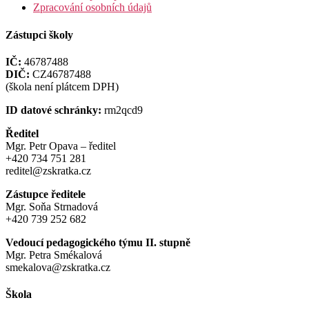
Zpracování osobních údajů
Zástupci školy
IČ:
46787488
DIČ:
CZ46787488
(škola není plátcem DPH)
ID datové schránky:
rm2qcd9
Ředitel
Mgr. Petr Opava – ředitel
+420 734 751 281
reditel@zskratka.cz
Zástupce ředitele
Mgr. Soňa Strnadová
+420 739 252 682
Vedoucí pedagogického týmu II. stupně
Mgr. Petra Smékalová
smekalova@zskratka.cz
Škola