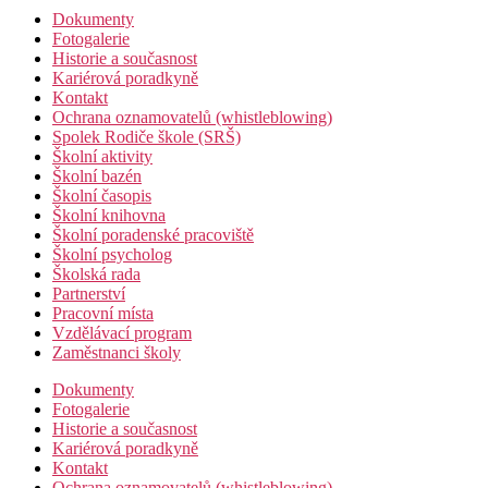
Dokumenty
Fotogalerie
Historie a současnost
Kariérová poradkyně
Kontakt
Ochrana oznamovatelů (whistleblowing)
Spolek Rodiče škole (SRŠ)
Školní aktivity
Školní bazén
Školní časopis
Školní knihovna
Školní poradenské pracoviště
Školní psycholog
Školská rada
Partnerství
Pracovní místa
Vzdělávací program
Zaměstnanci školy
Dokumenty
Fotogalerie
Historie a současnost
Kariérová poradkyně
Kontakt
Ochrana oznamovatelů (whistleblowing)