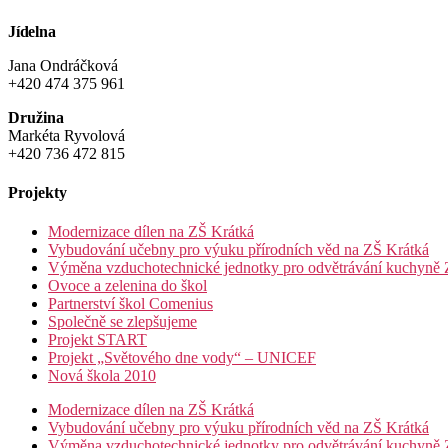
Jídelna
Jana Ondráčková
+420 474 375 961
Družina
Markéta Ryvolová
+420 736 472 815
Projekty
Modernizace dílen na ZŠ Krátká
Vybudování učebny pro výuku přírodních věd na ZŠ Krátká
Výměna vzduchotechnické jednotky pro odvětrávání kuchyně 
Ovoce a zelenina do škol
Partnerství škol Comenius
Společně se zlepšujeme
Projekt START
Projekt „Světového dne vody“ – UNICEF
Nová škola 2010
Modernizace dílen na ZŠ Krátká
Vybudování učebny pro výuku přírodních věd na ZŠ Krátká
Výměna vzduchotechnické jednotky pro odvětrávání kuchyně 