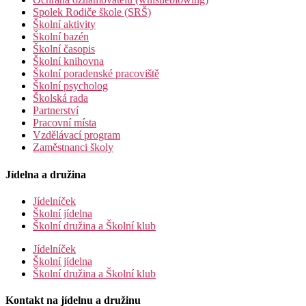
Spolek Rodiče škole (SRŠ)
Školní aktivity
Školní bazén
Školní časopis
Školní knihovna
Školní poradenské pracoviště
Školní psycholog
Školská rada
Partnerství
Pracovní místa
Vzdělávací program
Zaměstnanci školy
Jídelna a družina
Jídelníček
Školní jídelna
Školní družina a Školní klub
Jídelníček
Školní jídelna
Školní družina a Školní klub
Kontakt na jídelnu a družinu