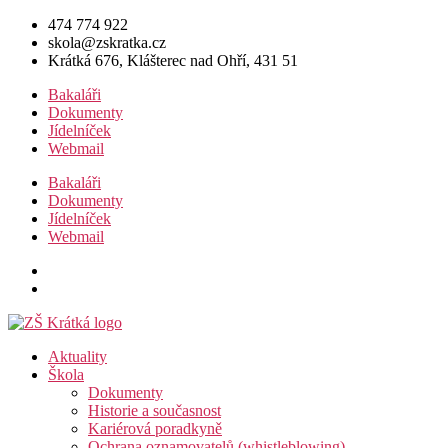
Přejít
474 774 922
k
skola@zskratka.cz
obsahu
Krátká 676, Klášterec nad Ohří, 431 51
Bakaláři
Dokumenty
Jídelníček
Webmail
Bakaláři
Dokumenty
Jídelníček
Webmail
Aktuality
Škola
Dokumenty
Historie a současnost
Kariérová poradkyně
Ochrana oznamovatelů (whistleblowing)