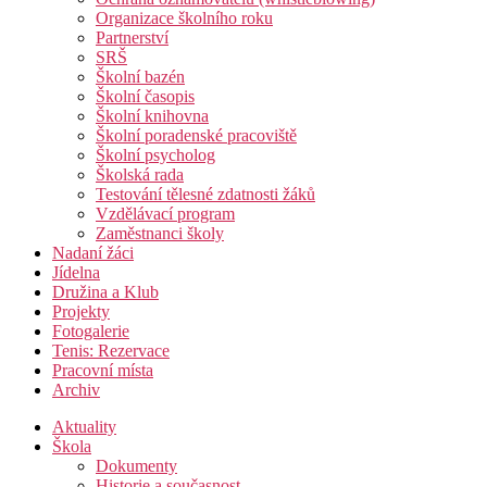
Organizace školního roku
Partnerství
SRŠ
Školní bazén
Školní časopis
Školní knihovna
Školní poradenské pracoviště
Školní psycholog
Školská rada
Testování tělesné zdatnosti žáků
Vzdělávací program
Zaměstnanci školy
Nadaní žáci
Jídelna
Družina a Klub
Projekty
Fotogalerie
Tenis: Rezervace
Pracovní místa
Archiv
Aktuality
Škola
Dokumenty
Historie a současnost