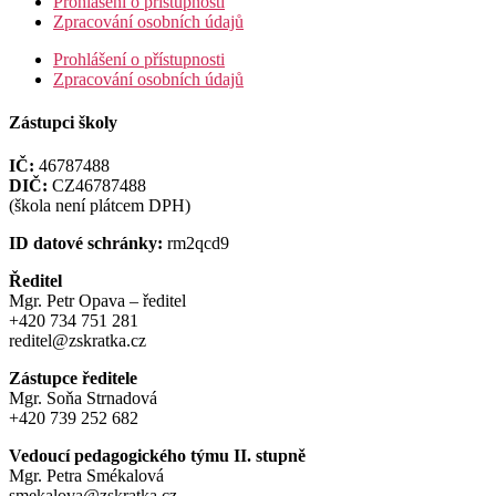
Prohlášení o přístupnosti
Zpracování osobních údajů
Prohlášení o přístupnosti
Zpracování osobních údajů
Zástupci školy
IČ:
46787488
DIČ:
CZ46787488
(škola není plátcem DPH)
ID datové schránky:
rm2qcd9
Ředitel
Mgr. Petr Opava – ředitel
+420 734 751 281
reditel@zskratka.cz
Zástupce ředitele
Mgr. Soňa Strnadová
+420 739 252 682
Vedoucí pedagogického týmu II. stupně
Mgr. Petra Smékalová
smekalova@zskratka.cz