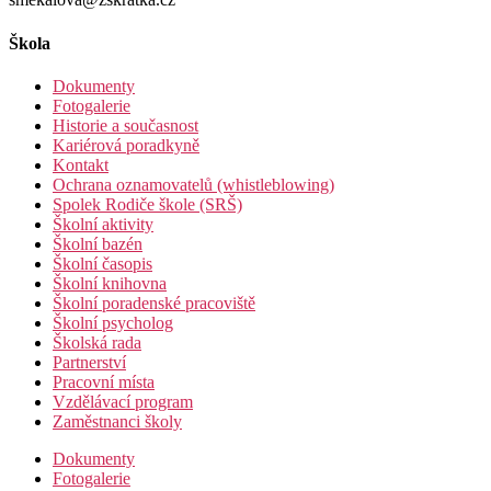
Škola
Dokumenty
Fotogalerie
Historie a současnost
Kariérová poradkyně
Kontakt
Ochrana oznamovatelů (whistleblowing)
Spolek Rodiče škole (SRŠ)
Školní aktivity
Školní bazén
Školní časopis
Školní knihovna
Školní poradenské pracoviště
Školní psycholog
Školská rada
Partnerství
Pracovní místa
Vzdělávací program
Zaměstnanci školy
Dokumenty
Fotogalerie