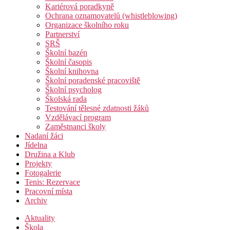
Kariérová poradkyně
Ochrana oznamovatelů (whistleblowing)
Organizace školního roku
Partnerství
SRŠ
Školní bazén
Školní časopis
Školní knihovna
Školní poradenské pracoviště
Školní psycholog
Školská rada
Testování tělesné zdatnosti žáků
Vzdělávací program
Zaměstnanci školy
Nadaní žáci
Jídelna
Družina a Klub
Projekty
Fotogalerie
Tenis: Rezervace
Pracovní místa
Archiv
Aktuality
Škola