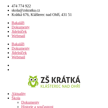
Přejít
474 774 922
k
skola@zskratka.cz
obsahu
Krátká 676, Klášterec nad Ohří, 431 51
Bakaláři
Dokumenty
Jídelníček
Webmail
Bakaláři
Dokumenty
Jídelníček
Webmail
Aktuality
Škola
Dokumenty
Historie a současnost