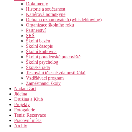
Dokumenty
Historie a současnost
Kariérová poradkyně
Ochrana oznamovatelů (whistleblowing)
Organizace školního roku
Partnerství
SRŠ
Školní bazén
Školní časopis
Školní knihovna
Školní poradenské pracoviště
Školní psycholog
Školská rada
Testování tělesné zdatnosti žáků
Vzdělávací program
Zaměstnanci školy
Nadaní žáci
Jídelna
Družina a Klub
Projekty
Fotogalerie
Tenis: Rezervace
Pracovní místa
Archiv