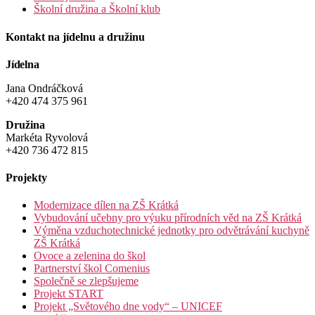
Školní družina a Školní klub
Kontakt na jídelnu a družinu
Jídelna
Jana Ondráčková
+420 474 375 961
Družina
Markéta Ryvolová
+420 736 472 815
Projekty
Modernizace dílen na ZŠ Krátká
Vybudování učebny pro výuku přírodních věd na ZŠ Krátká
Výměna vzduchotechnické jednotky pro odvětrávání kuchyně
ZŠ Krátká
Ovoce a zelenina do škol
Partnerství škol Comenius
Společně se zlepšujeme
Projekt START
Projekt „Světového dne vody“ – UNICEF