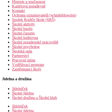
Historie a současnost
Kariérová poradkyně
Kontakt
Ochrana oznamovatelů (whistleblowing)
Spolek Rodiče škole (SRŠ)
Školní aktivity
Školní bazén
Školní časopis
Školní knihovna
Školní poradenské pracoviště
Školní psycholog
Školská rada
Partnerství
Pracovní místa
Vzdělávací program
Zaměstnanci školy
Jídelna a družina
Jídelníček
Školní jídelna
Školní družina a Školní klub
Jídelníček
Školní jídelna