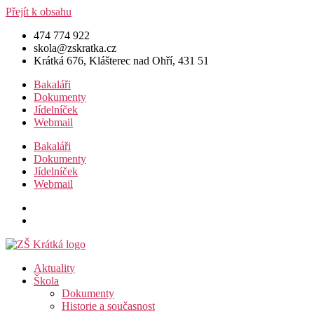
Přejít k obsahu
474 774 922
skola@zskratka.cz
Krátká 676, Klášterec nad Ohří, 431 51
Bakaláři
Dokumenty
Jídelníček
Webmail
Bakaláři
Dokumenty
Jídelníček
Webmail
Aktuality
Škola
Dokumenty
Historie a současnost