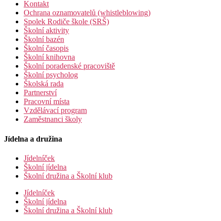
Kontakt
Ochrana oznamovatelů (whistleblowing)
Spolek Rodiče škole (SRŠ)
Školní aktivity
Školní bazén
Školní časopis
Školní knihovna
Školní poradenské pracoviště
Školní psycholog
Školská rada
Partnerství
Pracovní místa
Vzdělávací program
Zaměstnanci školy
Jídelna a družina
Jídelníček
Školní jídelna
Školní družina a Školní klub
Jídelníček
Školní jídelna
Školní družina a Školní klub