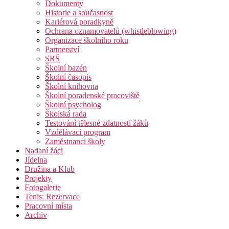
Dokumenty
Historie a současnost
Kariérová poradkyně
Ochrana oznamovatelů (whistleblowing)
Organizace školního roku
Partnerství
SRŠ
Školní bazén
Školní časopis
Školní knihovna
Školní poradenské pracoviště
Školní psycholog
Školská rada
Testování tělesné zdatnosti žáků
Vzdělávací program
Zaměstnanci školy
Nadaní žáci
Jídelna
Družina a Klub
Projekty
Fotogalerie
Tenis: Rezervace
Pracovní místa
Archiv