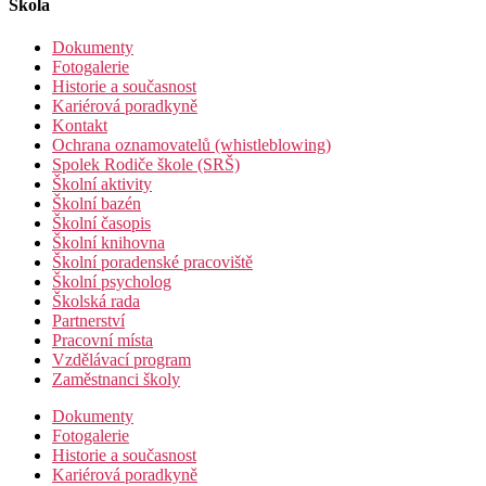
Škola
Dokumenty
Fotogalerie
Historie a současnost
Kariérová poradkyně
Kontakt
Ochrana oznamovatelů (whistleblowing)
Spolek Rodiče škole (SRŠ)
Školní aktivity
Školní bazén
Školní časopis
Školní knihovna
Školní poradenské pracoviště
Školní psycholog
Školská rada
Partnerství
Pracovní místa
Vzdělávací program
Zaměstnanci školy
Dokumenty
Fotogalerie
Historie a současnost
Kariérová poradkyně