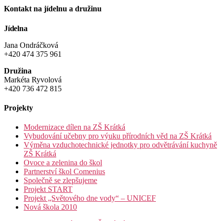
Kontakt na jídelnu a družinu
Jídelna
Jana Ondráčková
+420 474 375 961
Družina
Markéta Ryvolová
+420 736 472 815
Projekty
Modernizace dílen na ZŠ Krátká
Vybudování učebny pro výuku přírodních věd na ZŠ Krátká
Výměna vzduchotechnické jednotky pro odvětrávání kuchyně
ZŠ Krátká
Ovoce a zelenina do škol
Partnerství škol Comenius
Společně se zlepšujeme
Projekt START
Projekt „Světového dne vody“ – UNICEF
Nová škola 2010