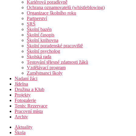
Kariérová poradkyně
Ochrana oznamovatelů (whistleblowing)
Organizace školního roku
Partnerství
SRŠ
Školní bazén
Školní časopis
Školní knihovna
Školní poradenské pracoviště
Školní psycholog
Školská rada
Testování tělesné zdatnosti žáků
Vzdělávací program
Zaměstnanci školy
Nadaní žáci
Jídelna
Družina a Klub
Projekty
Fotogalerie
Tenis: Rezervace
Pracovní místa
Archiv
Aktuality
Škola