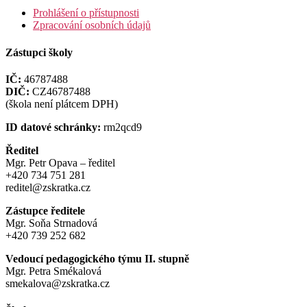
Prohlášení o přístupnosti
Zpracování osobních údajů
Zástupci školy
IČ:
46787488
DIČ:
CZ46787488
(škola není plátcem DPH)
ID datové schránky:
rm2qcd9
Ředitel
Mgr. Petr Opava – ředitel
+420 734 751 281
reditel@zskratka.cz
Zástupce ředitele
Mgr. Soňa Strnadová
+420 739 252 682
Vedoucí pedagogického týmu II. stupně
Mgr. Petra Smékalová
smekalova@zskratka.cz