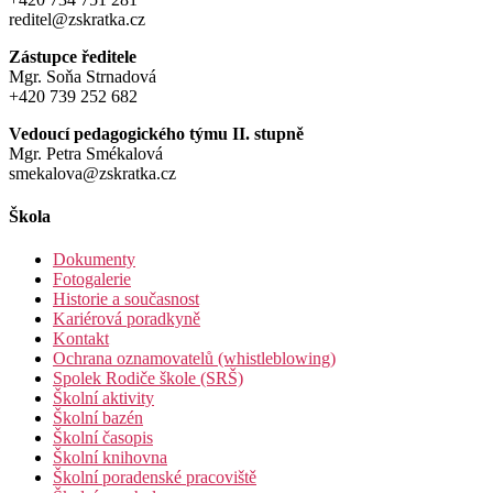
reditel@zskratka.cz
Zástupce ředitele
Mgr. Soňa Strnadová
+420 739 252 682
Vedoucí pedagogického týmu II. stupně
Mgr. Petra Smékalová
smekalova@zskratka.cz
Škola
Dokumenty
Fotogalerie
Historie a současnost
Kariérová poradkyně
Kontakt
Ochrana oznamovatelů (whistleblowing)
Spolek Rodiče škole (SRŠ)
Školní aktivity
Školní bazén
Školní časopis
Školní knihovna
Školní poradenské pracoviště