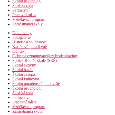
Školní psycholog
Školská rada
Partnerství
Pracovní místa
Vzdělávací program
Zaměstnanci školy
Dokumenty
Fotogalerie
Historie a současnost
Kariérová poradkyně
Kontakt
Ochrana oznamovatelů (whistleblowing)
Spolek Rodiče škole (SRŠ)
Školní aktivity
Školní bazén
Školní časopis
Školní knihovna
Školní poradenské pracoviště
Školní psycholog
Školská rada
Partnerství
Pracovní místa
Vzdělávací program
Zaměstnanci školy