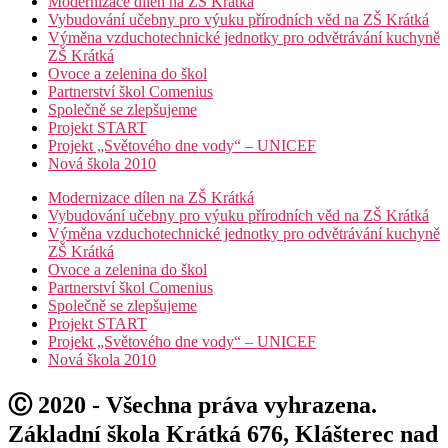
Modernizace dílen na ZŠ Krátká
Vybudování učebny pro výuku přírodních věd na ZŠ Krátká
Výměna vzduchotechnické jednotky pro odvětrávání kuchyně
ZŠ Krátká
Ovoce a zelenina do škol
Partnerství škol Comenius
Společně se zlepšujeme
Projekt START
Projekt „Světového dne vody“ – UNICEF
Nová škola 2010
Modernizace dílen na ZŠ Krátká
Vybudování učebny pro výuku přírodních věd na ZŠ Krátká
Výměna vzduchotechnické jednotky pro odvětrávání kuchyně
ZŠ Krátká
Ovoce a zelenina do škol
Partnerství škol Comenius
Společně se zlepšujeme
Projekt START
Projekt „Světového dne vody“ – UNICEF
Nová škola 2010
Ⓒ 2020 - Všechna práva vyhrazena.
Základní škola Krátká 676, Klášterec nad