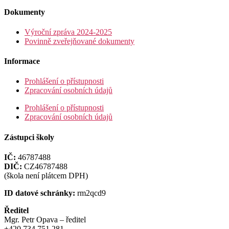
Dokumenty
Výroční zpráva 2024-2025
Povinně zveřejňované dokumenty
Informace
Prohlášení o přístupnosti
Zpracování osobních údajů
Prohlášení o přístupnosti
Zpracování osobních údajů
Zástupci školy
IČ:
46787488
DIČ:
CZ46787488
(škola není plátcem DPH)
ID datové schránky:
rm2qcd9
Ředitel
Mgr. Petr Opava – ředitel
+420 734 751 281