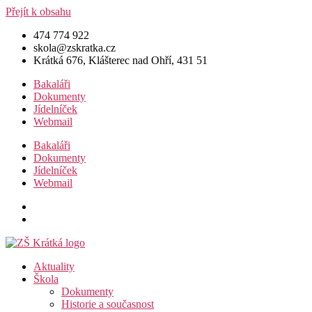
Přejít k obsahu
474 774 922
skola@zskratka.cz
Krátká 676, Klášterec nad Ohří, 431 51
Bakaláři
Dokumenty
Jídelníček
Webmail
Bakaláři
Dokumenty
Jídelníček
Webmail
Aktuality
Škola
Dokumenty
Historie a současnost