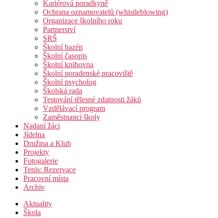
Kariérová poradkyně
Ochrana oznamovatelů (whistleblowing)
Organizace školního roku
Partnerství
SRŠ
Školní bazén
Školní časopis
Školní knihovna
Školní poradenské pracoviště
Školní psycholog
Školská rada
Testování tělesné zdatnosti žáků
Vzdělávací program
Zaměstnanci školy
Nadaní žáci
Jídelna
Družina a Klub
Projekty
Fotogalerie
Tenis: Rezervace
Pracovní místa
Archiv
Aktuality
Škola