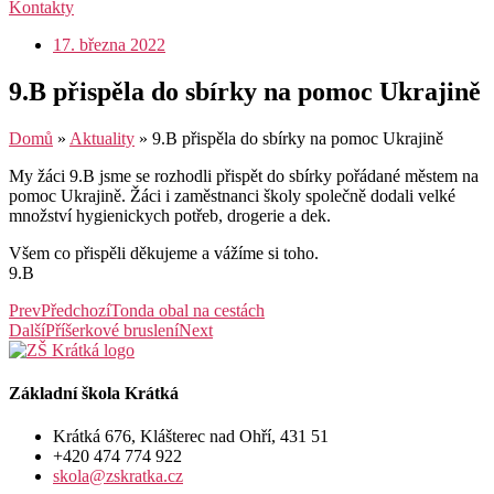
Kontakty
17. března 2022
9.B přispěla do sbírky na pomoc Ukrajině
Domů
»
Aktuality
»
9.B přispěla do sbírky na pomoc Ukrajině
My žáci 9.B jsme se rozhodli přispět do sbírky pořádané městem na
pomoc Ukrajině. Žáci i zaměstnanci školy společně dodali velké
množství hygienickych potřeb, drogerie a dek.
Všem co přispěli děkujeme a vážíme si toho.
9.B
Prev
Předchozí
Tonda obal na cestách
Další
Příšerkové bruslení
Next
Základní škola Krátká
Krátká 676, Klášterec nad Ohří, 431 51
+420 474 774 922
skola@zskratka.cz