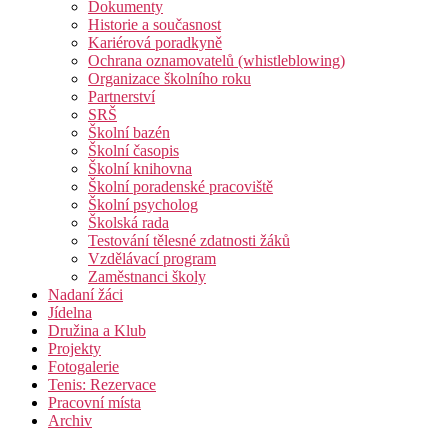
Dokumenty
Historie a současnost
Kariérová poradkyně
Ochrana oznamovatelů (whistleblowing)
Organizace školního roku
Partnerství
SRŠ
Školní bazén
Školní časopis
Školní knihovna
Školní poradenské pracoviště
Školní psycholog
Školská rada
Testování tělesné zdatnosti žáků
Vzdělávací program
Zaměstnanci školy
Nadaní žáci
Jídelna
Družina a Klub
Projekty
Fotogalerie
Tenis: Rezervace
Pracovní místa
Archiv