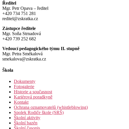
Ředitel
Mgr. Petr Opava – ředitel
+420 734 751 281
reditel@zskratka.cz
Zástupce ředitele
Mgr. Soňa Strnadová
+420 739 252 682
Vedoucí pedagogického týmu II. stupně
Mgr. Petra Smékalová
smekalova@zskratka.cz
Škola
Dokumenty
Fotogalerie
Historie a současnost
Kariérová poradkyně
Kontakt
Ochrana oznamovatelů (whistleblowing)
Spolek Rodiče škole (SRŠ)
Školní aktivity
Školní bazén
Školní časopis