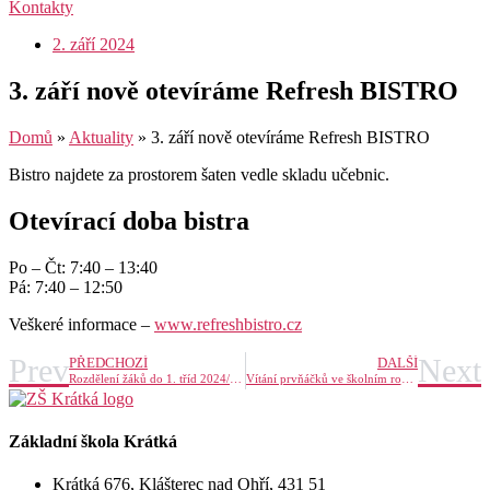
Kontakty
2. září 2024
3. září nově otevíráme Refresh BISTRO
Domů
»
Aktuality
»
3. září nově otevíráme Refresh BISTRO
Bistro najdete za prostorem šaten vedle skladu učebnic.
Otevírací doba bistra
Po – Čt: 7:40 – 13:40
Pá: 7:40 – 12:50
Veškeré informace –
www.refreshbistro.cz
Prev
Next
PŘEDCHOZÍ
DALŠÍ
Rozdělení žáků do 1. tříd 2024/2025
Vítání prvňáčků ve školním roce 2024-2025
Základní škola Krátká
Krátká 676, Klášterec nad Ohří, 431 51