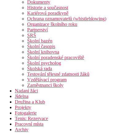
Dokumenty
Historie a současnost
Kariérová poradkyně
Ochrana oznamovatelů (whistleblowing)
Organizace školního roku
Partnerství
SRŠ
Školní bazén
Školní časopis
Školní knihovna
Školní poradenské pracoviště
Školní psycholog
Školská rada
Testování tělesné zdatnosti žáků
Vzdělávací program
Zaměstnanci školy
Nadaní žáci
Jídelna
Družina a Klub
Projekty
Fotogalerie
Tenis: Rezervace
Pracovní místa
Archiv