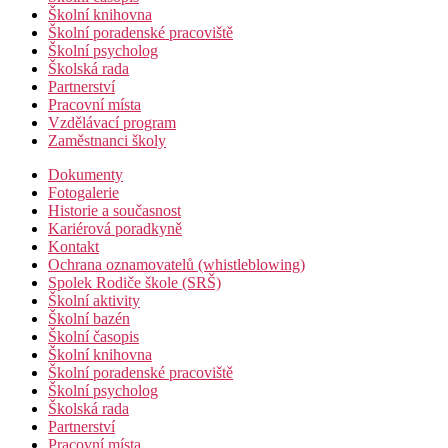
Školní knihovna
Školní poradenské pracoviště
Školní psycholog
Školská rada
Partnerství
Pracovní místa
Vzdělávací program
Zaměstnanci školy
Dokumenty
Fotogalerie
Historie a současnost
Kariérová poradkyně
Kontakt
Ochrana oznamovatelů (whistleblowing)
Spolek Rodiče škole (SRŠ)
Školní aktivity
Školní bazén
Školní časopis
Školní knihovna
Školní poradenské pracoviště
Školní psycholog
Školská rada
Partnerství
Pracovní místa