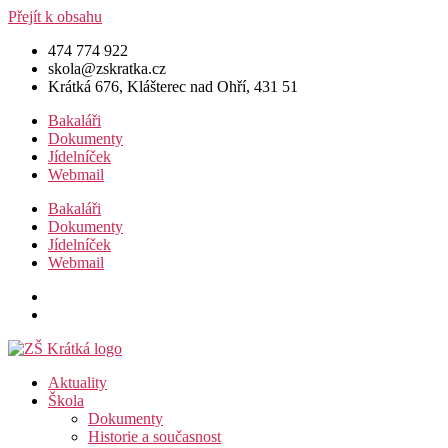
Přejít k obsahu
474 774 922
skola@zskratka.cz
Krátká 676, Klášterec nad Ohří, 431 51
Bakaláři
Dokumenty
Jídelníček
Webmail
Bakaláři
Dokumenty
Jídelníček
Webmail
Aktuality
Škola
Dokumenty
Historie a současnost