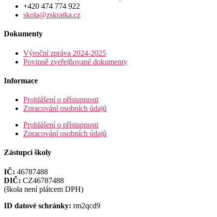
+420 474 774 922
skola@zskratka.cz
Dokumenty
Výroční zpráva 2024-2025
Povinně zveřejňované dokumenty
Informace
Prohlášení o přístupnosti
Zpracování osobních údajů
Prohlášení o přístupnosti
Zpracování osobních údajů
Zástupci školy
IČ:
46787488
DIČ:
CZ46787488
(škola není plátcem DPH)
ID datové schránky:
rm2qcd9