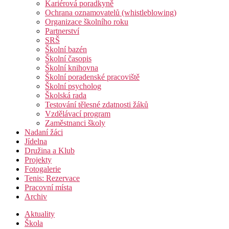
Kariérová poradkyně
Ochrana oznamovatelů (whistleblowing)
Organizace školního roku
Partnerství
SRŠ
Školní bazén
Školní časopis
Školní knihovna
Školní poradenské pracoviště
Školní psycholog
Školská rada
Testování tělesné zdatnosti žáků
Vzdělávací program
Zaměstnanci školy
Nadaní žáci
Jídelna
Družina a Klub
Projekty
Fotogalerie
Tenis: Rezervace
Pracovní místa
Archiv
Aktuality
Škola