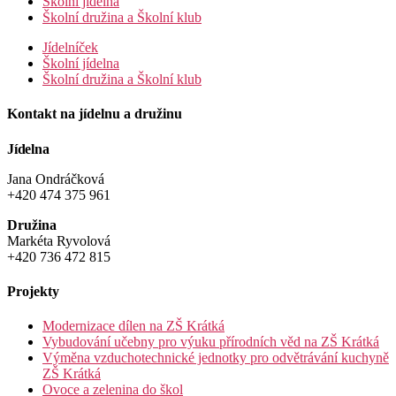
Školní jídelna
Školní družina a Školní klub
Jídelníček
Školní jídelna
Školní družina a Školní klub
Kontakt na jídelnu a družinu
Jídelna
Jana Ondráčková
+420 474 375 961
Družina
Markéta Ryvolová
+420 736 472 815
Projekty
Modernizace dílen na ZŠ Krátká
Vybudování učebny pro výuku přírodních věd na ZŠ Krátká
Výměna vzduchotechnické jednotky pro odvětrávání kuchyně
ZŠ Krátká
Ovoce a zelenina do škol