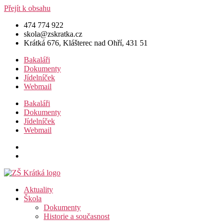
Přejít k obsahu
474 774 922
skola@zskratka.cz
Krátká 676, Klášterec nad Ohří, 431 51
Bakaláři
Dokumenty
Jídelníček
Webmail
Bakaláři
Dokumenty
Jídelníček
Webmail
Aktuality
Škola
Dokumenty
Historie a současnost