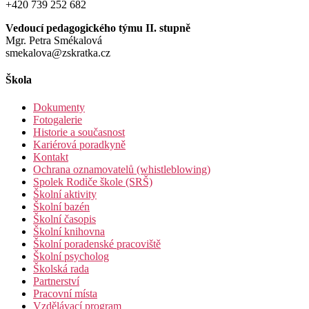
+420 739 252 682
Vedoucí pedagogického týmu II. stupně
Mgr. Petra Smékalová
smekalova@zskratka.cz
Škola
Dokumenty
Fotogalerie
Historie a současnost
Kariérová poradkyně
Kontakt
Ochrana oznamovatelů (whistleblowing)
Spolek Rodiče škole (SRŠ)
Školní aktivity
Školní bazén
Školní časopis
Školní knihovna
Školní poradenské pracoviště
Školní psycholog
Školská rada
Partnerství
Pracovní místa
Vzdělávací program