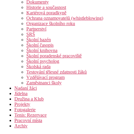
Dokumenty
Historie a současnost
Kariérová poradkyně
Ochrana oznamovatelů (whistleblowing)
Organizace školního roku
Partnerství
SRŠ
Školní bazén
Školní časopis
Školní knihovna
Školní poradenské pracoviště
Školní psycholog
Školská rada
Testování tělesné zdatnosti žáků
Vzdělávací program
Zaměstnanci školy
Nadaní žáci
Jídelna
Družina a Klub
Projekty
Fotogalerie
Tenis: Rezervace
Pracovní místa
Archiv