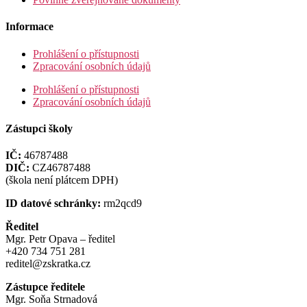
Informace
Prohlášení o přístupnosti
Zpracování osobních údajů
Prohlášení o přístupnosti
Zpracování osobních údajů
Zástupci školy
IČ:
46787488
DIČ:
CZ46787488
(škola není plátcem DPH)
ID datové schránky:
rm2qcd9
Ředitel
Mgr. Petr Opava – ředitel
+420 734 751 281
reditel@zskratka.cz
Zástupce ředitele
Mgr. Soňa Strnadová