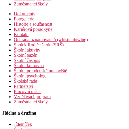
Zaměstnanci školy
Dokumenty
Fotogalerie
Historie a současnost
Kariérová poradkyně
Kontakt
Ochrana oznamovatelů (whistleblowing)
Spolek Rodiče škole (SRŠ)
Školní aktivity
Školní bazén
Školní časopis
Školní knihovna
Školní poradenské pracoviště
Školní psycholog
Školská rada
Partnerství
Pracovní místa
Vzdělávací program
Zaměstnanci školy
Jídelna a družina
Jídelníček