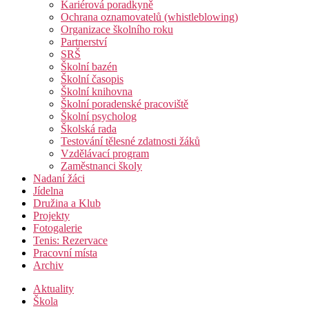
Kariérová poradkyně
Ochrana oznamovatelů (whistleblowing)
Organizace školního roku
Partnerství
SRŠ
Školní bazén
Školní časopis
Školní knihovna
Školní poradenské pracoviště
Školní psycholog
Školská rada
Testování tělesné zdatnosti žáků
Vzdělávací program
Zaměstnanci školy
Nadaní žáci
Jídelna
Družina a Klub
Projekty
Fotogalerie
Tenis: Rezervace
Pracovní místa
Archiv
Aktuality
Škola