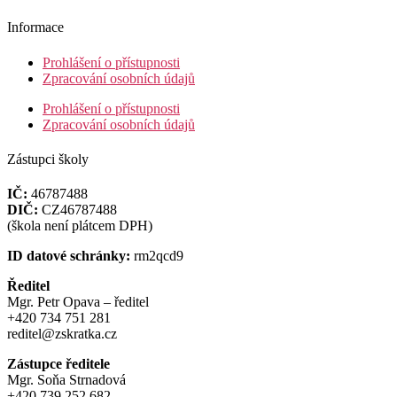
Informace
Prohlášení o přístupnosti
Zpracování osobních údajů
Prohlášení o přístupnosti
Zpracování osobních údajů
Zástupci školy
IČ:
46787488
DIČ:
CZ46787488
(škola není plátcem DPH)
ID datové schránky:
rm2qcd9
Ředitel
Mgr. Petr Opava – ředitel
+420 734 751 281
reditel@zskratka.cz
Zástupce ředitele
Mgr. Soňa Strnadová
+420 739 252 682