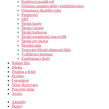
Kariérová poradkyně
Ochrana oznamovatelů (whistleblowing)
Organizace školního roku
Partnerství
SRŠ
Školní bazén
Školní časopis
Školní knihovna
Školní poradenské pracoviště
Školní psycholog
Školská rada
Testování tělesné zdatnosti žáků
Vzdělávací program
Zaměstnanci školy
Nadaní žáci
Jídelna
Družina a Klub
Projekty
Fotogalerie
Tenis: Rezervace
Pracovní místa
Archiv
Aktuality
Škola