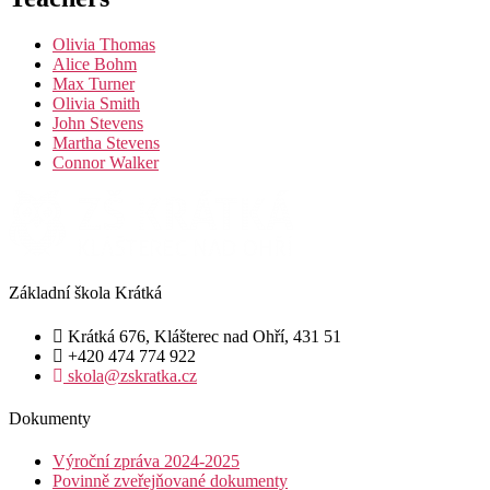
Olivia Thomas
Alice Bohm
Max Turner
Olivia Smith
John Stevens
Martha Stevens
Connor Walker
Základní škola Krátká
Krátká 676, Klášterec nad Ohří, 431 51
+420 474 774 922
skola@zskratka.cz
Dokumenty
Výroční zpráva 2024-2025
Povinně zveřejňované dokumenty