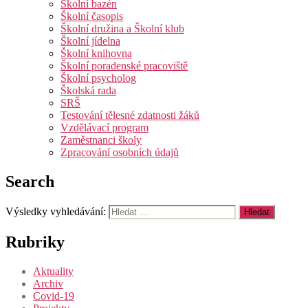
Školní bazén
Školní časopis
Školní družina a Školní klub
Školní jídelna
Školní knihovna
Školní poradenské pracoviště
Školní psycholog
Školská rada
SRŠ
Testování tělesné zdatnosti žáků
Vzdělávací program
Zaměstnanci školy
Zpracování osobních údajů
Search
Výsledky vyhledávání:
Rubriky
Aktuality
Archiv
Covid-19