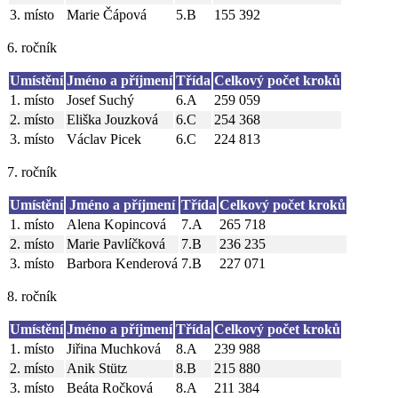
3. místo
Marie Čápová
5.B
155 392
6. ročník
Umístění
Jméno a příjmení
Třída
Celkový počet kroků
1. místo
Josef Suchý
6.A
259 059
2. místo
Eliška Jouzková
6.C
254 368
3. místo
Václav Picek
6.C
224 813
7. ročník
Umístění
Jméno a příjmení
Třída
Celkový počet kroků
1. místo
Alena Kopincová
7.A
265 718
2. místo
Marie Pavlíčková
7.B
236 235
3. místo
Barbora Kenderová
7.B
227 071
8. ročník
Umístění
Jméno a příjmení
Třída
Celkový počet kroků
1. místo
Jiřina Muchková
8.A
239 988
2. místo
Anik Stütz
8.B
215 880
3. místo
Beáta Ročková
8.A
211 384