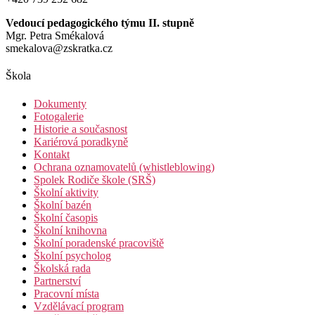
Vedoucí pedagogického týmu II. stupně
Mgr. Petra Smékalová
smekalova@zskratka.cz
Škola
Dokumenty
Fotogalerie
Historie a současnost
Kariérová poradkyně
Kontakt
Ochrana oznamovatelů (whistleblowing)
Spolek Rodiče škole (SRŠ)
Školní aktivity
Školní bazén
Školní časopis
Školní knihovna
Školní poradenské pracoviště
Školní psycholog
Školská rada
Partnerství
Pracovní místa
Vzdělávací program