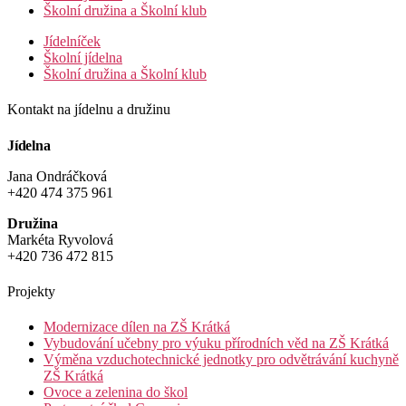
Školní družina a Školní klub
Jídelníček
Školní jídelna
Školní družina a Školní klub
Kontakt na jídelnu a družinu
Jídelna
Jana Ondráčková
+420 474 375 961
Družina
Markéta Ryvolová
+420 736 472 815
Projekty
Modernizace dílen na ZŠ Krátká
Vybudování učebny pro výuku přírodních věd na ZŠ Krátká
Výměna vzduchotechnické jednotky pro odvětrávání kuchyně
ZŠ Krátká
Ovoce a zelenina do škol