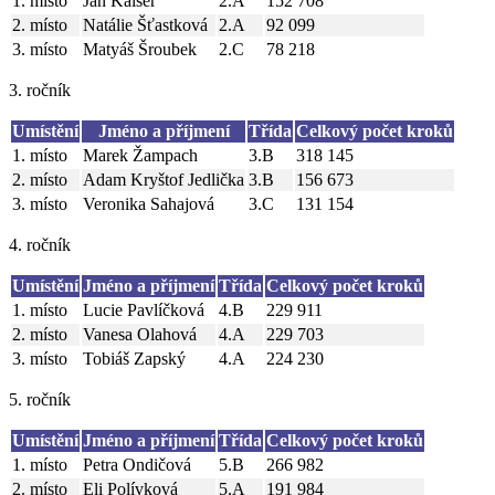
1. místo
Jan Kaiser
2.A
152 708
2. místo
Natálie Šťastková
2.A
92 099
3. místo
Matyáš Šroubek
2.C
78 218
3. ročník
Umístění
Jméno a příjmení
Třída
Celkový počet kroků
1. místo
Marek Žampach
3.B
318 145
2. místo
Adam Kryštof Jedlička
3.B
156 673
3. místo
Veronika Sahajová
3.C
131 154
4. ročník
Umístění
Jméno a příjmení
Třída
Celkový počet kroků
1. místo
Lucie Pavlíčková
4.B
229 911
2. místo
Vanesa Olahová
4.A
229 703
3. místo
Tobiáš Zapský
4.A
224 230
5. ročník
Umístění
Jméno a příjmení
Třída
Celkový počet kroků
1. místo
Petra Ondičová
5.B
266 982
2. místo
Eli Polívková
5.A
191 984