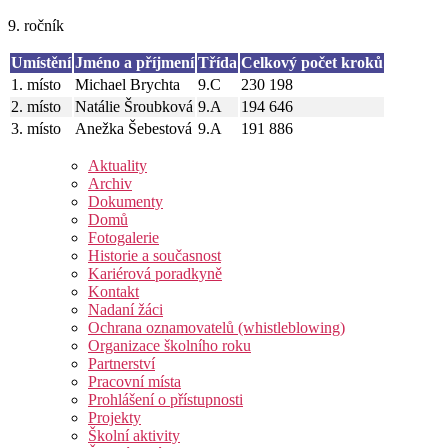
9. ročník
Umístění
Jméno a příjmení
Třída
Celkový počet kroků
1. místo
Michael Brychta
9.C
230 198
2. místo
Natálie Šroubková
9.A
194 646
3. místo
Anežka Šebestová
9.A
191 886
Aktuality
Archiv
Dokumenty
Domů
Fotogalerie
Historie a současnost
Kariérová poradkyně
Kontakt
Nadaní žáci
Ochrana oznamovatelů (whistleblowing)
Organizace školního roku
Partnerství
Pracovní místa
Prohlášení o přístupnosti
Projekty
Školní aktivity