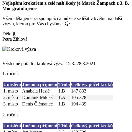
Nejlepším krokařem z celé naší školy je Marek Žampach z 3. B.
Moc gratulujeme
Všem děkujeme za spolupráci a můžete se těšit v květnu na další
výzvu, kterou pro Vás chystáme. 🙂
Děkuji,
Petra Žihlová
Výsledné pořadí - kroková výzva 15.3.-28.3.2021
1. ročník
Umístění
Jméno a příjmení
Třída
Celkový počet kroků
1. místo
Anabela Hasić
1.B
147 833
2. místo
Dominik Miklaš
1.A
105 378
3. místo
Denis Čičmanec
1.B
104 439
2. ročník
Umístění
Jméno a příjmení
Třída
Celkový počet kroků