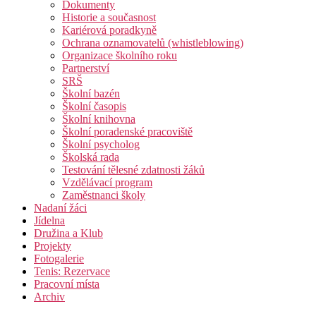
Dokumenty
Historie a současnost
Kariérová poradkyně
Ochrana oznamovatelů (whistleblowing)
Organizace školního roku
Partnerství
SRŠ
Školní bazén
Školní časopis
Školní knihovna
Školní poradenské pracoviště
Školní psycholog
Školská rada
Testování tělesné zdatnosti žáků
Vzdělávací program
Zaměstnanci školy
Nadaní žáci
Jídelna
Družina a Klub
Projekty
Fotogalerie
Tenis: Rezervace
Pracovní místa
Archiv