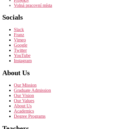
Projekty
Volná pracovní místa
Socials
Slack
Franz
Vimeo
Google
Twitter
YouTube
Instagram
About Us
Our Mission
Graduate Admission
Our Vision
Our Values
About Us
Academics
Degree Programs
Teachers