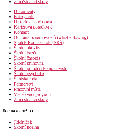
Zaměstnanci školy
Dokumenty
Fotogalerie
Historie a současnost
Kariérová poradkyně
Kontakt
Ochrana oznamovatelů (whistleblowing)
Spolek Rodiče škole (SRŠ)
Školní aktivity
Školní bazén
Školní časopis
Školní knihovna
Školní poradenské pracoviště
Školní psycholog
Školská rada
Partnerství
Pracovní místa
Vzdělávací program
Zaměstnanci školy
Jídelna a družina
Jídelníček
Školní jídelna