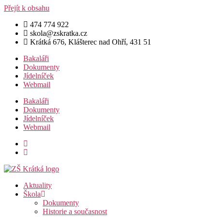
Přejít k obsahu
474 774 922
skola@zskratka.cz
Krátká 676, Klášterec nad Ohří, 431 51
Bakaláři
Dokumenty
Jídelníček
Webmail
Bakaláři
Dokumenty
Jídelníček
Webmail
Aktuality
Škola
Dokumenty
Historie a současnost