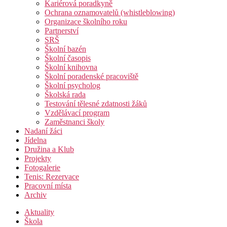
Kariérová poradkyně
Ochrana oznamovatelů (whistleblowing)
Organizace školního roku
Partnerství
SRŠ
Školní bazén
Školní časopis
Školní knihovna
Školní poradenské pracoviště
Školní psycholog
Školská rada
Testování tělesné zdatnosti žáků
Vzdělávací program
Zaměstnanci školy
Nadaní žáci
Jídelna
Družina a Klub
Projekty
Fotogalerie
Tenis: Rezervace
Pracovní místa
Archiv
Aktuality
Škola