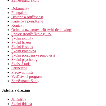
Zaměstnanci školy
Dokumenty
Fotogalerie
Historie a současnost
Kariérová poradkyně
Kontakt
Ochrana oznamovatelů (whistleblowing)
Spolek Rodiče škole (SRŠ)
Školní aktivity
Školní bazén
Školní časopis
Školní knihovna
Školní poradenské pracoviště
Školní psycholog
Školská rada
Partnerství
Pracovní místa
Vzdělávací program
Zaměstnanci školy
Jídelna a družina
Jídelníček
Školní jídelna