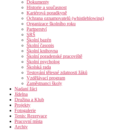
Dokumenty
Historie a současnost
Kariérová poradkyně
Ochrana oznamovatelů (whistleblowing)
Organizace školního roku
Partnerství
SRŠ
Školní bazén
Školní časopis
Školní knihovna
Školní poradenské pracoviště
Školní psycholog
Školská rada
Testování tělesné zdatnosti žáků
Vzdělávací program
Zaměstnanci školy
Nadaní žáci
Jídelna
Družina a Klub
Projekty
Fotogalerie
Tenis: Rezervace
Pracovní místa
Archiv