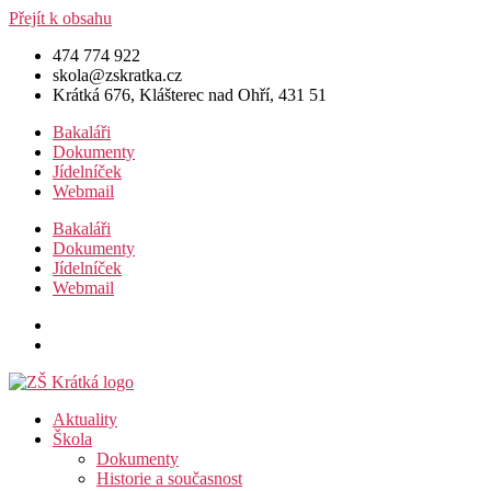
Přejít k obsahu
474 774 922
skola@zskratka.cz
Krátká 676, Klášterec nad Ohří, 431 51
Bakaláři
Dokumenty
Jídelníček
Webmail
Bakaláři
Dokumenty
Jídelníček
Webmail
Aktuality
Škola
Dokumenty
Historie a současnost