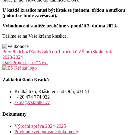
U každé kraslice musí být lístek se jménem, třídou a stužkou
(pokud se bude zavěšovat).
Vyhodnocení soutěže proběhne v pondělí 3. dubna 2023.
Těšíme se na Vaše krásné kraslice.
Prev
Předchozí
Zápis žáků do 1. ročníků ZŠ pro školní rok
2023/2024
Další
Projekt „Les“
Next
Základní škola Krátká
Krátká 676, Klášterec nad Ohří, 431 51
+420 474 774 922
skola@zskratka.cz
Dokumenty
Výroční zpráva 2024-2025
Povinně zveřejňované dokumenty