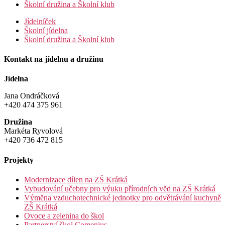
Školní družina a Školní klub
Jídelníček
Školní jídelna
Školní družina a Školní klub
Kontakt na jídelnu a družinu
Jídelna
Jana Ondráčková
+420 474 375 961
Družina
Markéta Ryvolová
+420 736 472 815
Projekty
Modernizace dílen na ZŠ Krátká
Vybudování učebny pro výuku přírodních věd na ZŠ Krátká
Výměna vzduchotechnické jednotky pro odvětrávání kuchyně
ZŠ Krátká
Ovoce a zelenina do škol
Partnerství škol Comenius