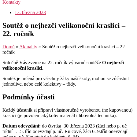
Kontakty
13. března 2023
Soutěž o nejhezčí velikonoční kraslici –
22. ročník
Domů
»
Aktuality
»
Soutěž o nejhezčí velikonoční kraslici – 22.
ročník
Srdečně Vás zveme na 22. ročník výtvarné soutěže
O nejhezčí
velikonoční kraslici.
Soutěž je určená pro všechny žáky naší školy, mohou se zúčastnit
jednotlivci nebo celé kolektivy – třídy.
Podmínky účasti
Každý účastník si připraví vlastnoručně vyrobenou (ne kupovanou)
kraslici (je povolen jakýkoliv materiál i libovolná technika).
Datum odevzdání:
do čtvrtka 30 .března 2023 (žáci nebo p. uč
třídní 1. -5. tříd odevzdají p. uč. Rulcové, žáci 6.-9.tříd odevzdají
práce p. uč. Novotné do kabinetu č. 84).