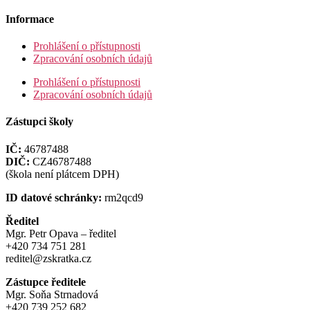
Informace
Prohlášení o přístupnosti
Zpracování osobních údajů
Prohlášení o přístupnosti
Zpracování osobních údajů
Zástupci školy
IČ:
46787488
DIČ:
CZ46787488
(škola není plátcem DPH)
ID datové schránky:
rm2qcd9
Ředitel
Mgr. Petr Opava – ředitel
+420 734 751 281
reditel@zskratka.cz
Zástupce ředitele
Mgr. Soňa Strnadová
+420 739 252 682