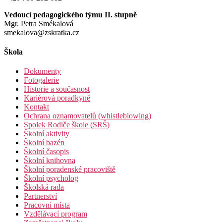
Vedoucí pedagogického týmu II. stupně
Mgr. Petra Smékalová
smekalova@zskratka.cz
Škola
Dokumenty
Fotogalerie
Historie a současnost
Kariérová poradkyně
Kontakt
Ochrana oznamovatelů (whistleblowing)
Spolek Rodiče škole (SRŠ)
Školní aktivity
Školní bazén
Školní časopis
Školní knihovna
Školní poradenské pracoviště
Školní psycholog
Školská rada
Partnerství
Pracovní místa
Vzdělávací program