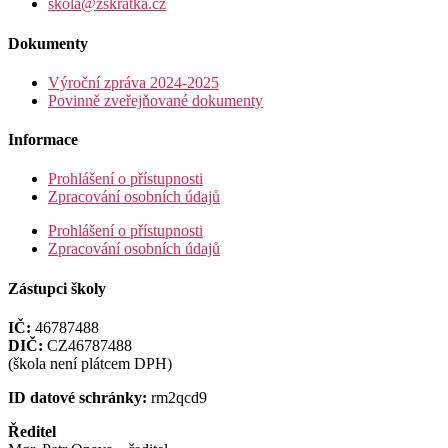
skola@zskratka.cz
Dokumenty
Výroční zpráva 2024-2025
Povinně zveřejňované dokumenty
Informace
Prohlášení o přístupnosti
Zpracování osobních údajů
Prohlášení o přístupnosti
Zpracování osobních údajů
Zástupci školy
IČ:
46787488
DIČ:
CZ46787488
(škola není plátcem DPH)
ID datové schránky:
rm2qcd9
Ředitel