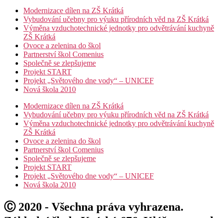
Modernizace dílen na ZŠ Krátká
Vybudování učebny pro výuku přírodních věd na ZŠ Krátká
Výměna vzduchotechnické jednotky pro odvětrávání kuchyně
ZŠ Krátká
Ovoce a zelenina do škol
Partnerství škol Comenius
Společně se zlepšujeme
Projekt START
Projekt „Světového dne vody“ – UNICEF
Nová škola 2010
Modernizace dílen na ZŠ Krátká
Vybudování učebny pro výuku přírodních věd na ZŠ Krátká
Výměna vzduchotechnické jednotky pro odvětrávání kuchyně
ZŠ Krátká
Ovoce a zelenina do škol
Partnerství škol Comenius
Společně se zlepšujeme
Projekt START
Projekt „Světového dne vody“ – UNICEF
Nová škola 2010
Ⓒ 2020 - Všechna práva vyhrazena.