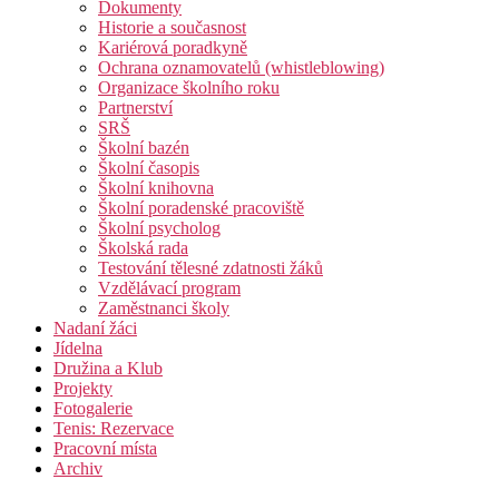
Dokumenty
Historie a současnost
Kariérová poradkyně
Ochrana oznamovatelů (whistleblowing)
Organizace školního roku
Partnerství
SRŠ
Školní bazén
Školní časopis
Školní knihovna
Školní poradenské pracoviště
Školní psycholog
Školská rada
Testování tělesné zdatnosti žáků
Vzdělávací program
Zaměstnanci školy
Nadaní žáci
Jídelna
Družina a Klub
Projekty
Fotogalerie
Tenis: Rezervace
Pracovní místa
Archiv