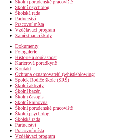
Školní poradenské pracoviště
Školní psycholog
Školská rada
Partnerství
Pracovní místa
Vzdělávací program
Zaměstnanci školy
Dokumenty
Fotogalerie
Historie a současnost
Kariérová poradkyně
Kontakt
Ochrana oznamovatelů (whistleblowing)
Spolek Rodiče škole (SRŠ)
Školní aktivity
Školní bazén
Školní časopis
Školní knihovna
Školní poradenské pracoviště
Školní psycholog
Školská rada
Partnerství
Pracovní místa
Vzdělávací program