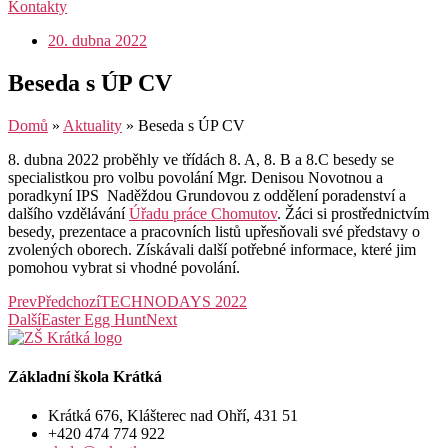
Kontakty
20. dubna 2022
Beseda s ÚP CV
Domů
»
Aktuality
»
Beseda s ÚP CV
8. dubna 2022 proběhly ve třídách 8. A, 8. B a 8.C besedy se
specialistkou pro volbu povolání Mgr. Denisou Novotnou a
poradkyní IPS Naděždou Grundovou z oddělení poradenství a
dalšího vzdělávání
Úřadu práce Chomutov
. Žáci si prostřednictvím
besedy, prezentace a pracovních listů upřesňovali své představy o
zvolených oborech. Získávali další potřebné informace, které jim
pomohou vybrat si vhodné povolání.
Prev
Předchozí
TECHNODAYS 2022
Další
Easter Egg Hunt
Next
Základní škola Krátká
Krátká 676, Klášterec nad Ohří, 431 51
+420 474 774 922