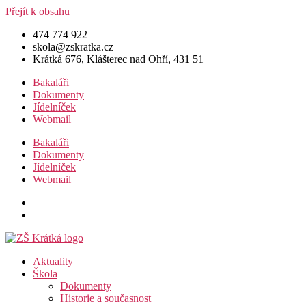
Přejít k obsahu
474 774 922
skola@zskratka.cz
Krátká 676, Klášterec nad Ohří, 431 51
Bakaláři
Dokumenty
Jídelníček
Webmail
Bakaláři
Dokumenty
Jídelníček
Webmail
Aktuality
Škola
Dokumenty
Historie a současnost