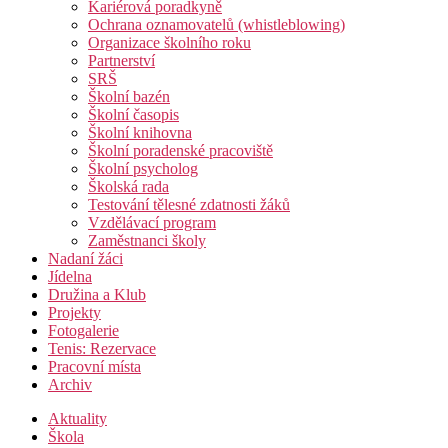
Kariérová poradkyně
Ochrana oznamovatelů (whistleblowing)
Organizace školního roku
Partnerství
SRŠ
Školní bazén
Školní časopis
Školní knihovna
Školní poradenské pracoviště
Školní psycholog
Školská rada
Testování tělesné zdatnosti žáků
Vzdělávací program
Zaměstnanci školy
Nadaní žáci
Jídelna
Družina a Klub
Projekty
Fotogalerie
Tenis: Rezervace
Pracovní místa
Archiv
Aktuality
Škola