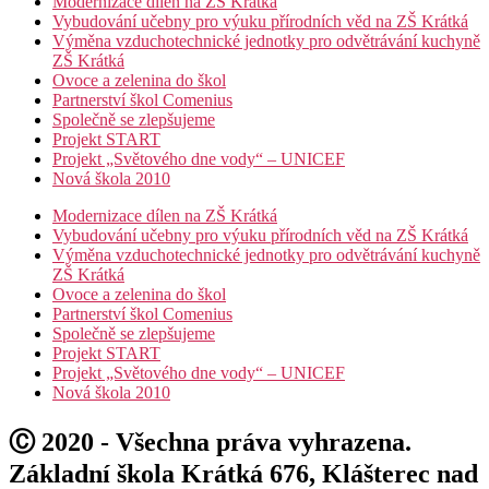
Modernizace dílen na ZŠ Krátká
Vybudování učebny pro výuku přírodních věd na ZŠ Krátká
Výměna vzduchotechnické jednotky pro odvětrávání kuchyně
ZŠ Krátká
Ovoce a zelenina do škol
Partnerství škol Comenius
Společně se zlepšujeme
Projekt START
Projekt „Světového dne vody“ – UNICEF
Nová škola 2010
Modernizace dílen na ZŠ Krátká
Vybudování učebny pro výuku přírodních věd na ZŠ Krátká
Výměna vzduchotechnické jednotky pro odvětrávání kuchyně
ZŠ Krátká
Ovoce a zelenina do škol
Partnerství škol Comenius
Společně se zlepšujeme
Projekt START
Projekt „Světového dne vody“ – UNICEF
Nová škola 2010
Ⓒ 2020 - Všechna práva vyhrazena.
Základní škola Krátká 676, Klášterec nad