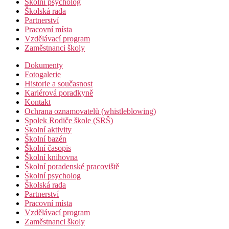
Školní psycholog
Školská rada
Partnerství
Pracovní místa
Vzdělávací program
Zaměstnanci školy
Dokumenty
Fotogalerie
Historie a současnost
Kariérová poradkyně
Kontakt
Ochrana oznamovatelů (whistleblowing)
Spolek Rodiče škole (SRŠ)
Školní aktivity
Školní bazén
Školní časopis
Školní knihovna
Školní poradenské pracoviště
Školní psycholog
Školská rada
Partnerství
Pracovní místa
Vzdělávací program
Zaměstnanci školy