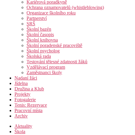
Kariérová poradkyně
Ochrana oznamovatelů (whistleblowing)
Organizace školního roku
Partnerství
SRŠ
Školní bazén
Školní časopis
Školní knihovna
Školní poradenské pracoviště
Školní psycholog
Školská rada
Testování tělesné zdatnosti žáků
Vzdělávací program
Zaměstnanci školy
Nadaní žáci
Jídelna
Družina a Klub
Projekty
Fotogalerie
Tenis: Rezervace
Pracovní místa
Archiv
Aktuality
Škola