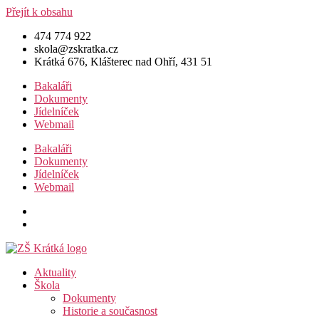
Přejít k obsahu
474 774 922
skola@zskratka.cz
Krátká 676, Klášterec nad Ohří, 431 51
Bakaláři
Dokumenty
Jídelníček
Webmail
Bakaláři
Dokumenty
Jídelníček
Webmail
Aktuality
Škola
Dokumenty
Historie a současnost