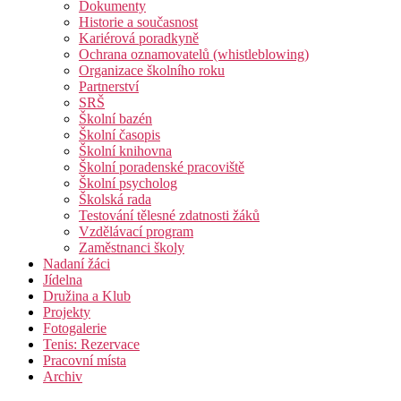
Dokumenty
Historie a současnost
Kariérová poradkyně
Ochrana oznamovatelů (whistleblowing)
Organizace školního roku
Partnerství
SRŠ
Školní bazén
Školní časopis
Školní knihovna
Školní poradenské pracoviště
Školní psycholog
Školská rada
Testování tělesné zdatnosti žáků
Vzdělávací program
Zaměstnanci školy
Nadaní žáci
Jídelna
Družina a Klub
Projekty
Fotogalerie
Tenis: Rezervace
Pracovní místa
Archiv