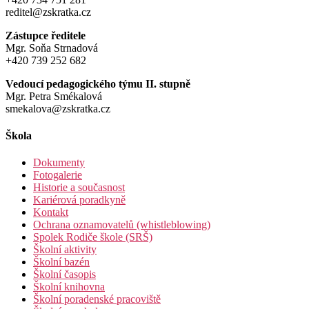
reditel@zskratka.cz
Zástupce ředitele
Mgr. Soňa Strnadová
+420 739 252 682
Vedoucí pedagogického týmu II. stupně
Mgr. Petra Smékalová
smekalova@zskratka.cz
Škola
Dokumenty
Fotogalerie
Historie a současnost
Kariérová poradkyně
Kontakt
Ochrana oznamovatelů (whistleblowing)
Spolek Rodiče škole (SRŠ)
Školní aktivity
Školní bazén
Školní časopis
Školní knihovna
Školní poradenské pracoviště