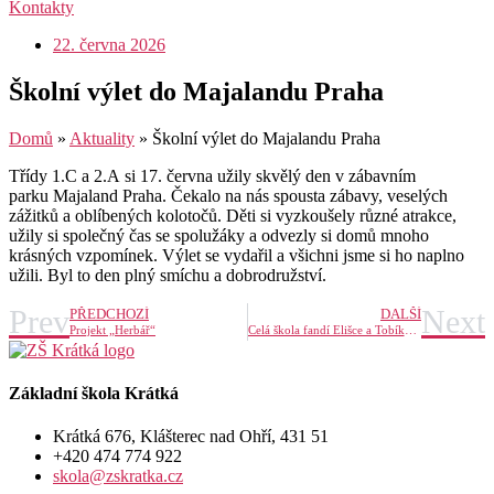
Kontakty
22. června 2026
Školní výlet do Majalandu Praha
Domů
»
Aktuality
»
Školní výlet do Majalandu Praha
Třídy 1.C a 2.A si 17. června užily skvělý den v zábavním
parku Majaland Praha. Čekalo na nás spousta zábavy, veselých
zážitků a oblíbených kolotočů. Děti si vyzkoušely různé atrakce,
užily si společný čas se spolužáky a odvezly si domů mnoho
krásných vzpomínek. Výlet se vydařil a všichni jsme si ho naplno
užili. Byl to den plný smíchu a dobrodružství.
Prev
Next
PŘEDCHOZÍ
DALŠÍ
Projekt „Herbář“
Celá škola fandí Elišce a Tobíkovi na Olympiádě dětí a mládeže!
Základní škola Krátká
Krátká 676, Klášterec nad Ohří, 431 51
+420 474 774 922
skola@zskratka.cz