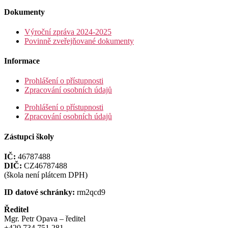
Dokumenty
Výroční zpráva 2024-2025
Povinně zveřejňované dokumenty
Informace
Prohlášení o přístupnosti
Zpracování osobních údajů
Prohlášení o přístupnosti
Zpracování osobních údajů
Zástupci školy
IČ:
46787488
DIČ:
CZ46787488
(škola není plátcem DPH)
ID datové schránky:
rm2qcd9
Ředitel
Mgr. Petr Opava – ředitel
+420 734 751 281