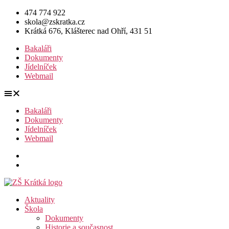
Přejít
474 774 922
k
skola@zskratka.cz
obsahu
Krátká 676, Klášterec nad Ohří, 431 51
Bakaláři
Dokumenty
Jídelníček
Webmail
Bakaláři
Dokumenty
Jídelníček
Webmail
Aktuality
Škola
Dokumenty
Historie a současnost