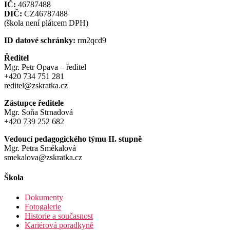
IČ:
46787488
DIČ:
CZ46787488
(škola není plátcem DPH)
ID datové schránky:
rm2qcd9
Ředitel
Mgr. Petr Opava – ředitel
+420 734 751 281
reditel@zskratka.cz
Zástupce ředitele
Mgr. Soňa Strnadová
+420 739 252 682
Vedoucí pedagogického týmu II. stupně
Mgr. Petra Smékalová
smekalova@zskratka.cz
Škola
Dokumenty
Fotogalerie
Historie a současnost
Kariérová poradkyně