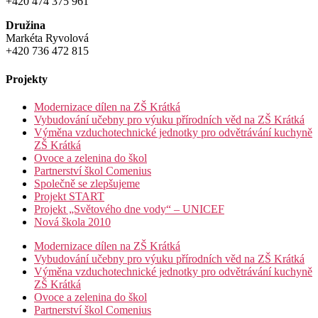
+420 474 375 961
Družina
Markéta Ryvolová
+420 736 472 815
Projekty
Modernizace dílen na ZŠ Krátká
Vybudování učebny pro výuku přírodních věd na ZŠ Krátká
Výměna vzduchotechnické jednotky pro odvětrávání kuchyně
ZŠ Krátká
Ovoce a zelenina do škol
Partnerství škol Comenius
Společně se zlepšujeme
Projekt START
Projekt „Světového dne vody“ – UNICEF
Nová škola 2010
Modernizace dílen na ZŠ Krátká
Vybudování učebny pro výuku přírodních věd na ZŠ Krátká
Výměna vzduchotechnické jednotky pro odvětrávání kuchyně
ZŠ Krátká
Ovoce a zelenina do škol
Partnerství škol Comenius