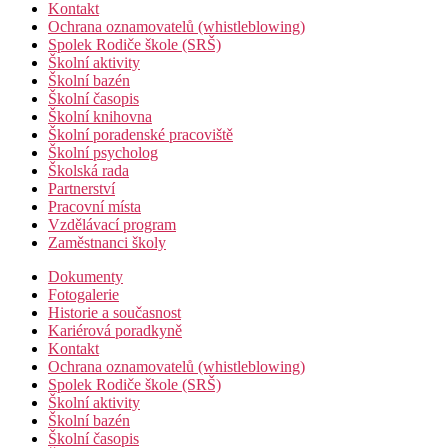
Kontakt
Ochrana oznamovatelů (whistleblowing)
Spolek Rodiče škole (SRŠ)
Školní aktivity
Školní bazén
Školní časopis
Školní knihovna
Školní poradenské pracoviště
Školní psycholog
Školská rada
Partnerství
Pracovní místa
Vzdělávací program
Zaměstnanci školy
Dokumenty
Fotogalerie
Historie a současnost
Kariérová poradkyně
Kontakt
Ochrana oznamovatelů (whistleblowing)
Spolek Rodiče škole (SRŠ)
Školní aktivity
Školní bazén
Školní časopis