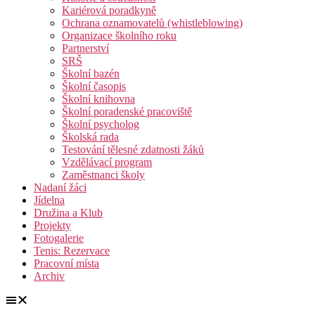
Kariérová poradkyně
Ochrana oznamovatelů (whistleblowing)
Organizace školního roku
Partnerství
SRŠ
Školní bazén
Školní časopis
Školní knihovna
Školní poradenské pracoviště
Školní psycholog
Školská rada
Testování tělesné zdatnosti žáků
Vzdělávací program
Zaměstnanci školy
Nadaní žáci
Jídelna
Družina a Klub
Projekty
Fotogalerie
Tenis: Rezervace
Pracovní místa
Archiv