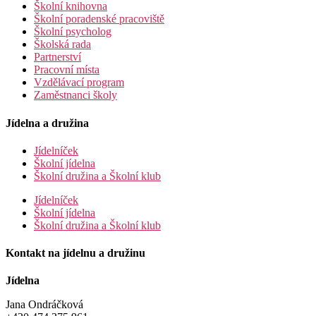
Školní knihovna
Školní poradenské pracoviště
Školní psycholog
Školská rada
Partnerství
Pracovní místa
Vzdělávací program
Zaměstnanci školy
Jídelna a družina
Jídelníček
Školní jídelna
Školní družina a Školní klub
Jídelníček
Školní jídelna
Školní družina a Školní klub
Kontakt na jídelnu a družinu
Jídelna
Jana Ondráčková