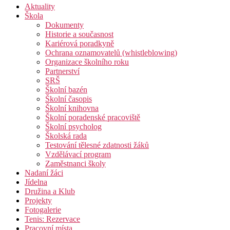
Aktuality
Škola
Dokumenty
Historie a současnost
Kariérová poradkyně
Ochrana oznamovatelů (whistleblowing)
Organizace školního roku
Partnerství
SRŠ
Školní bazén
Školní časopis
Školní knihovna
Školní poradenské pracoviště
Školní psycholog
Školská rada
Testování tělesné zdatnosti žáků
Vzdělávací program
Zaměstnanci školy
Nadaní žáci
Jídelna
Družina a Klub
Projekty
Fotogalerie
Tenis: Rezervace
Pracovní místa